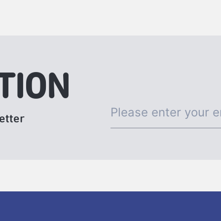
TION
etter