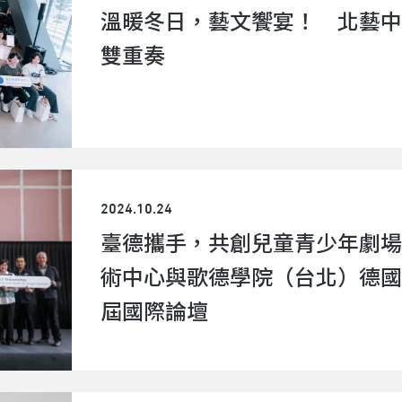
溫暖冬日，藝文饗宴！ 北藝中
雙重奏
2024.10.24
臺德攜手，共創兒童青少年劇場
術中心與歌德學院（台北）德國
屆國際論壇