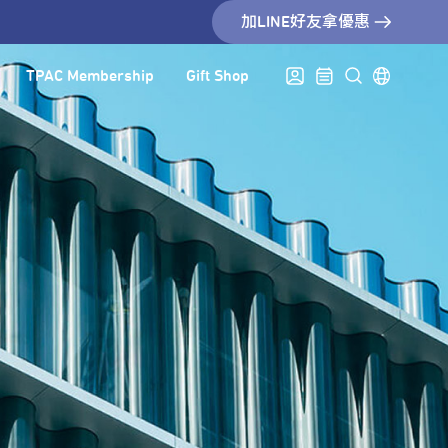
加LINE好友拿優惠
TPAC Membership
Gift Shop