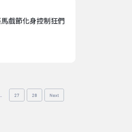
藝馬戲節化身控制狂們
..
27
28
Next