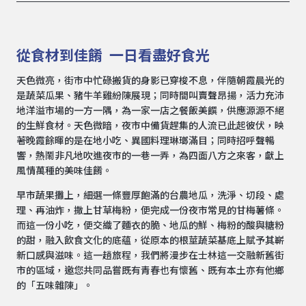
從食材到佳餚 一日看盡好食光
天色微亮，街市中忙碌搬貨的身影已穿梭不息，伴隨朝霞晨光的
是蔬菜瓜果、豬牛羊雞紛陳展現；同時間叫賣聲昂揚，活力充沛
地洋溢市場的一方一隅，為一家一店之餐飯美饌，供應源源不絕
的生鮮食材。天色微暗，夜市中備貨趕集的人流已此起彼伏，映
著晚霞餘暉的是在地小吃、異國料理琳瑯滿目；同時招呼聲暢
響，熱鬧非凡地吹進夜市的一巷一弄，為四面八方之來客，獻上
風情萬種的美味佳餚。
早市蔬果攤上，細選一條豐厚飽滿的台農地瓜，洗淨、切段、處
理、再油炸，撒上甘草梅粉，便完成一份夜市常見的甘梅薯條。
而這一份小吃，便交織了麵衣的脆、地瓜的鮮、梅粉的酸與糖粉
的甜，融入飲食文化的底蘊，從原本的根莖蔬菜基底上賦予其嶄
新口感與滋味。這一趟旅程，我們將漫步在士林這一交融新舊街
市的區域，邀您共同品嘗既有青春也有懷舊、既有本土亦有他鄉
的「五味雜陳」。