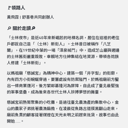
🚩領路人
黃飛霖 | 舒喜巷共同創辦人
🔎
關於走讀
🔎
「士林夜市」是近40年來新崛起的地標名詞，居住在這裡的老住
戶都說自己是「（士林）新街人」。士林昔日被稱作「八芝
蘭」，在19世紀中葉的一場「漳泉械鬥」中，造成芝山巖與週邊
的士林舊街嚴重毀敗，幸賴地方仕紳集結在地資源，帶領各姓族
人修建「士林新街」。
以媽祖廟「慈諴宮」為精神中心，建築一個「井字型」的街廓，
內有四方小街蜿蜒穿過，要塞處設有防禦隘門，於媽祖廟前方鑿
出一條商業運河，後方緊鄰基隆河為屏障，自此成了臺北最堅強
的軍事堡壘，成為後來各世代士林人拚搏夢想的舞臺。
慈諴宮前熱鬧聚集的小吃攤，是過往臺北農漁產的集散中心，金
山的農家子弟挑著農漁扁擔，在凌晨從魚路古道摸黑翻山走來，
廟前魚貫的顧客提著煤燈在天光未明之前趕來批貨，故事也由此
開始…...。