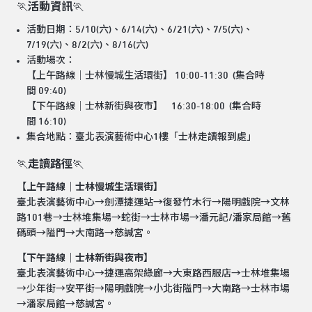
🏃
活動
資訊
🏃
活動日期：5/10(六)、6/14(六)、6/21(六)、7/5(六)、
7/19(六)、8/2(六)、8/16(六)
活動場次：
【上午路線｜士林慢城生活環街】 10:00-11:30 (集合時
間 09:40)
【下午路線｜士林新街與夜市】 16:30-18:00 (集合時
間 16:10)
集合地點：臺北表演藝術中心1樓「士林走讀報到處」
🏃
走讀路徑
🏃
【上午路線｜士林慢城生活環街】
臺北表演藝術中心→劍潭捷運站→復發竹木行→陽明戲院→文林
路101巷→士林堆集場→蛇街→士林市場→潘元記/潘家局館→舊
碼頭→隘門→大南路→慈諴宮。
【下午路線｜士林新街與夜市】
臺北表演藝術中心→捷運高架綠廊→大東路西服店→士林堆集場
→少年街→安平街→陽明戲院→小北街隘門→大南路→士林市場
→潘家局館→慈諴宮。