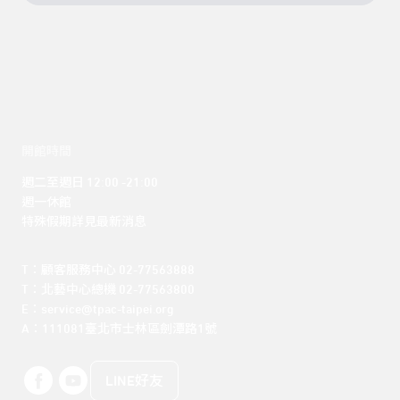
開館時間
週二至週日 12:00 -21:00

週一休館

特殊假期詳見最新消息
T：顧客服務中心 02-77563888 

T：北藝中心總機 02-77563800 

E：service@tpac-taipei.org 

A：111081臺北市士林區劍潭路1號
LINE好友