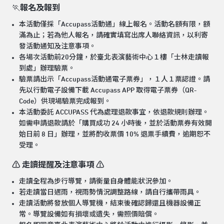
🏃
報名及報到
本活動僅採「Accupass活動通」線上報名。活動名額有限，額
滿為止；若為他人報名，請確實填寫出席人聯絡資訊，以利寄
發活動通知及注意事項。
各場次活動前20分鐘，於臺北表演藝術中心１樓「士林走讀報
到處」辦理驗票。
驗票請出示「Accupass活動通電子票券」，１人１票認證。請
先以行動電子設備下載 Accupass APP 取得電子票券（QR-
Code）供現場驗票完成報到。
本活動委託 ACCUPASS 代為處理退款事宜，依退款規則辦理。
如需申請退款請於「購買成功 24 小時後，並於活動票券有效開
始日前 8 日」辦理，並將酌收票價 10% 退票手續費，逾期恕不
受理。
⚠️ 走讀提醒及注意事項 ⚠️
走讀全程為步行導覽，請衡量自身體能狀況參加。
若走讀當日遇雨，視雨勢情況調整路線，請自行攜帶雨具。
走讀活動將發放個人導覽機，結束後確認歸還且機器設備正
常。導覽設備如有損壞或遺失，需照價賠償。