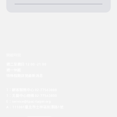
開館時間
週二至週日 12:00 -21:00

週一休館

特殊假期詳見最新消息
T：顧客服務中心 02-77563888 

T：北藝中心總機 02-77563800 

E：service@tpac-taipei.org 

A：111081臺北市士林區劍潭路1號