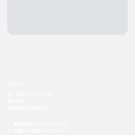
開館時間
週二至週日 12:00 -21:00

週一休館

特殊假期詳見最新消息
T：顧客服務中心 02-77563888 

T：北藝中心總機 02-77563800 
