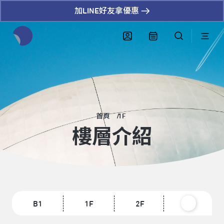
加LINE好友拿優惠
全網站搜尋節目、活動、影音文章
首頁
1F
樓層介紹
B1
1F
2F
3F