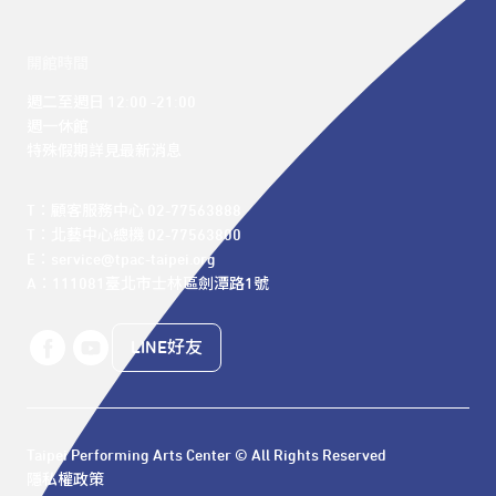
開館時間
週二至週日 12:00 -21:00

週一休館

特殊假期詳見最新消息
T：顧客服務中心 02-77563888 

T：北藝中心總機 02-77563800 

E：service@tpac-taipei.org 

A：111081臺北市士林區劍潭路1號
LINE好友
Taipei Performing Arts Center © All Rights Reserved
隱私權政策