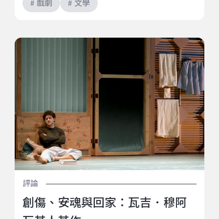
# 戲劇
# 文學
創傷、安魂與回家：瓦吉．穆阿瓦其人其作
評論
創傷、安魂與回家：瓦吉．穆阿