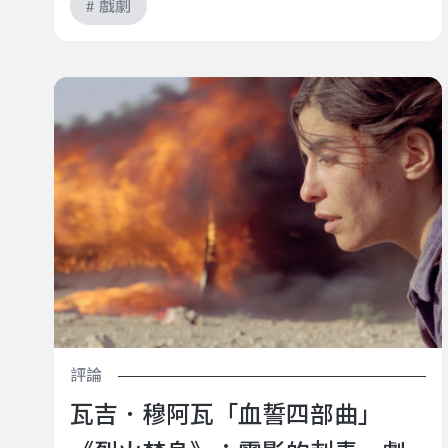
# 戲劇
瓦吉．穆阿瓦「血誓四部曲」《烈火焚身》：電影的刺
青，劇場的紅鼻子，尊嚴是一副鬼臉
評論
瓦吉．穆阿瓦「血誓四部曲」