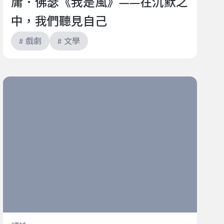
庸．佛瑟《我是風》——在沉默之
中，我們聽見自己
# 戲劇
# 文學
伽利略計畫：大師跨時空的漫長共振