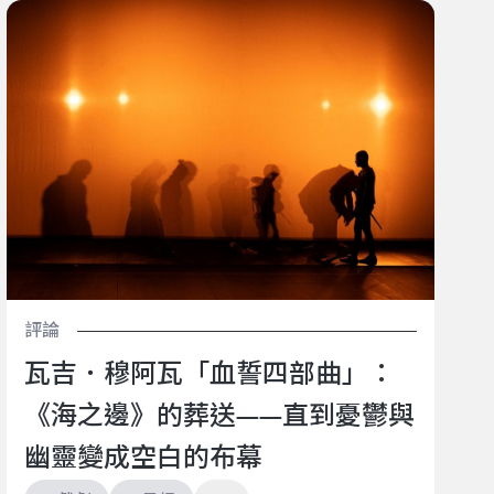
瓦吉．穆阿瓦「血誓四部曲」：《海之邊》的葬送——
直到憂鬱與幽靈變成空白的布幕
評論
瓦吉．穆阿瓦「血誓四部曲」：
《海之邊》的葬送——直到憂鬱與
幽靈變成空白的布幕