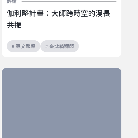
評論
伽利略計畫：大師跨時空的漫長
共振
# 專文報導
# 臺北藝穗節
原來平凡，本身就值得被觀看 ──劇場與生活之間，那
些重新理解自己的時刻