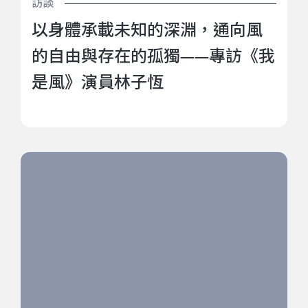
訪談
以身體承載未知的深淵，通向風
的自由與存在的孤獨——專訪《我
是風》演員林子恆
捕鯨，與轉世為鯨魚的人類 ——《海籠》以當代語彙致
敬傳統 (下)