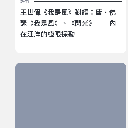
評論
王世偉《我是風》對讀：庸．佛
瑟《我是風》、《閃光》──內
在汪洋的極限探勘
直到我們彼此看見：那些藝穗節中的 BL＆GL 創作者
——專訪「暖潮工作室」品嘉 ×「即使世界末日還是想
吃枝仔冰」梅林