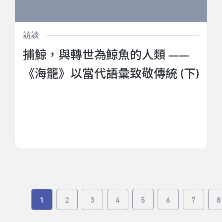
訪談
捕鯨，與轉世為鯨魚的人類 ——
《海籠》以當代語彙致敬傳統 (下)
1
2
3
4
5
6
7
8