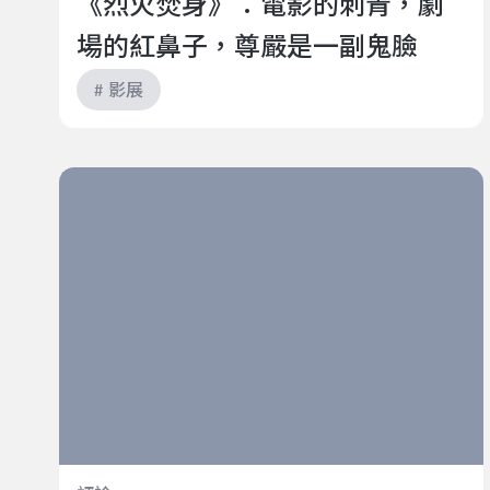
《烈火焚身》：電影的刺青，劇
場的紅鼻子，尊嚴是一副鬼臉
# 影展
王世偉《我是風》對讀：庸．佛瑟《我是風》、《閃
光》──內在汪洋的極限探勘