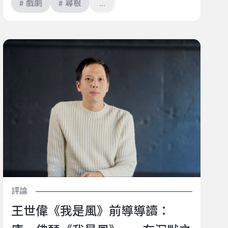
# 戲劇
# 尋根
王世偉《我是風》前導導讀：庸．佛瑟《我是風》——
在沉默之中，我們聽見自己
評論
王世偉《我是風》前導導讀：