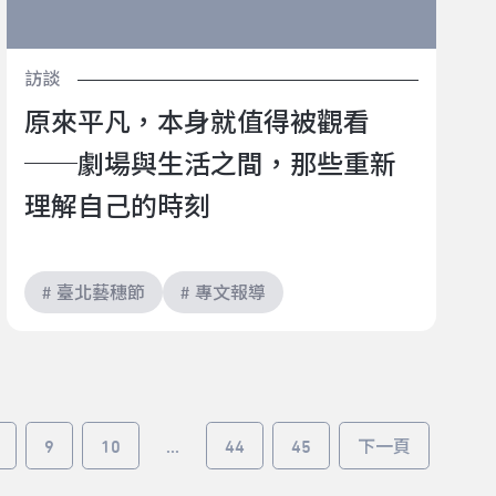
訪談
原來平凡，本身就值得被觀看
──劇場與生活之間，那些重新
理解自己的時刻
# 臺北藝穗節
# 專文報導
9
10
...
44
45
下一頁