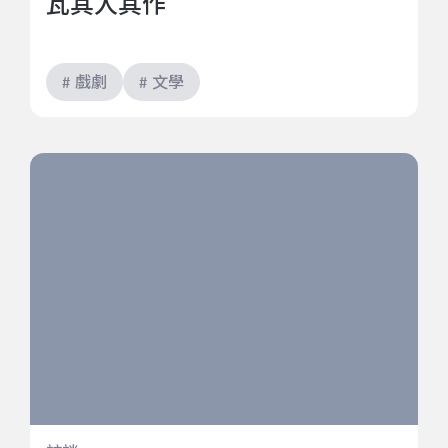
瓦其人其作
# 戲劇
# 文學
以身體承載未知的深淵，通向風的自由與存在的孤獨
——專訪《我是風》演員林子恆