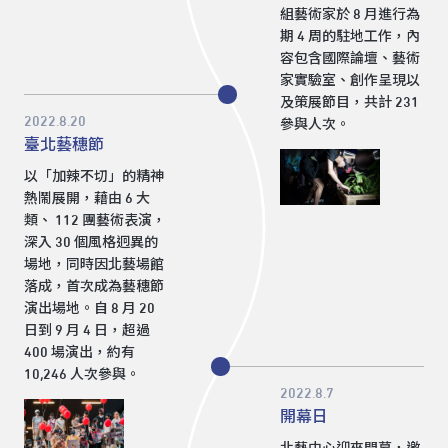
組藝術家於 8 月進行為
期 4 周的駐地工作，內
容包含國際論壇、藝術
家實驗室、創作呈現以
及策展節目，共計 231
2022.8.20
參與人次。
臺北藝穗節
以「加辣不切」的精神
熱鬧展開，藉由 6 大
類、 112 團藝術表演，
深入 30 個風格迥異的
場地，同時因北藝場館
落成，首次成為藝穗節
演出場地。自 8 月 20
日到 9 月 4 日，超過
400 場演出，約有
10,246 人次參與。
2022.8.7
開幕日