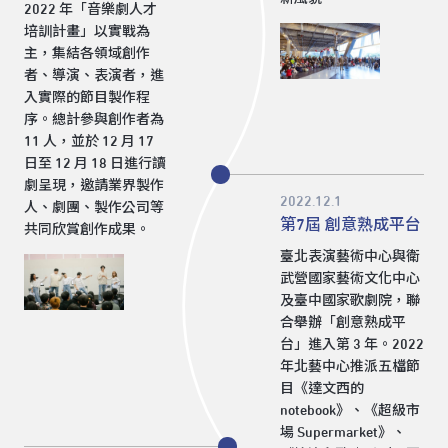
2022 年「音樂劇人才
培訓計畫」以實戰為
主，集結各領域創作
者、導演、表演者，進
入實際的節目製作程
序。總計參與創作者為
11 人，並於 12 月 17
日至 12 月 18 日進行讀
劇呈現，邀請業界製作
2022.12.1
人、劇團、製作公司等
第7屆 創意熟成平台
共同欣賞創作成果。
臺北表演藝術中心與衛
武營國家藝術文化中心
及臺中國家歌劇院，聯
合舉辦「創意熟成平
台」進入第 3 年。2022
年北藝中心推派五檔節
目《達文西的
notebook》、《超級市
場 Supermarket》、