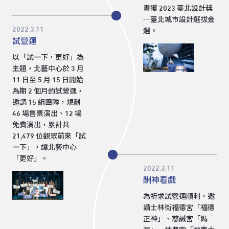
畫獲 2023 臺北設計獎
─臺北城市設計選拔金
2022.3.11
選。
試營運
以「試一下，更好」為
主題，北藝中心於 3 月
11 日至 5 月 15 日開始
為期 2 個月的試營運，
邀請 15 組團隊，規劃
46 場售票演出、12 場
免費演出，累計共
21,479 位觀眾前來「試
一下」，讓北藝中心
「更好」。
2022.3.11
酬神看戲
為祈求試營運順利，邀
請士林街福德宮「福德
正神」、慈諴宮「媽