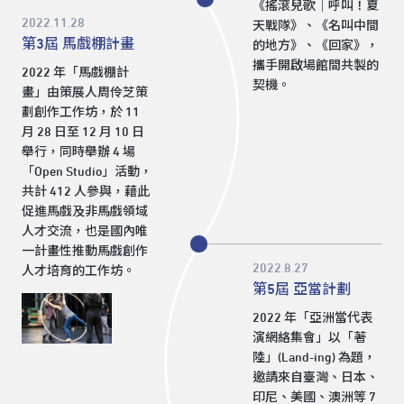
《搖滾兒歌｜呼叫！夏
2022.11.28
天戰隊》、《名叫中間
第3屆 馬戲棚計畫
的地方》、《回家》，
攜手開啟場館間共製的
2022 年「馬戲棚計
契機。
畫」由策展人周伶芝策
劃創作工作坊，於 11
月 28 日至 12 月 10 日
舉行，同時舉辦 4 場
「Open Studio」活動，
共計 412 人參與，藉此
促進馬戲及非馬戲領域
人才交流，也是國內唯
一計畫性推動馬戲創作
2022.8.27
人才培育的工作坊。
第5屆 亞當計劃
2022 年「亞洲當代表
演網絡集會」以「著
陸」(Land-ing) 為題，
邀請來自臺灣、日本、
印尼、美國、澳洲等 7