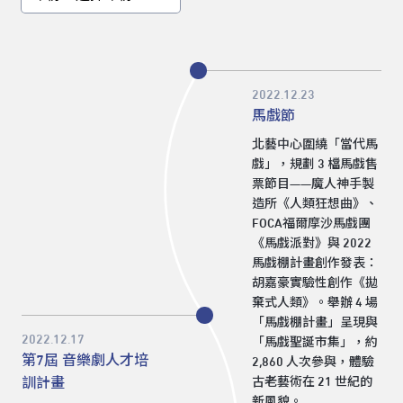
2022.12.23
馬戲節
北藝中心圍繞「當代馬
戲」，規劃 3 檔馬戲售
票節目——魔人神手製
造所《人類狂想曲》、
FOCA福爾摩沙馬戲團
《馬戲派對》與 2022
馬戲棚計畫創作發表：
胡嘉豪實驗性創作《拋
棄式人類》。舉辦 4 場
「馬戲棚計畫」呈現與
2022.12.17
「馬戲聖誕市集」，約
第7屆 音樂劇人才培
2,860 人次參與，體驗
訓計畫
古老藝術在 21 世紀的
新風貌。