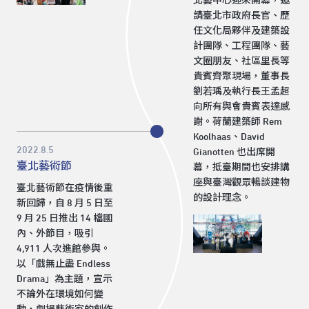
北藝中心迎來開幕，邀
請臺北市政府長官、歷
任文化局夥伴及建築設
計團隊、工程團隊、藝
文圈朋友、社區里長等
貴賓齊聚現場，董事長
劉若瑀及執行長王孟超
向所有與會貴賓表達感
謝。荷蘭建築師 Rem
Koolhaas、David
2022.8.5
Gianotten 也出席開
臺北藝術節
幕，抵臺期間也安排講
座與臺灣觀眾暢談建物
臺北藝術節在疫情後重
的設計理念。
新回歸，自 8 月 5 日至
9 月 25 日推出 14 檔國
內、外節目，吸引
4,911 人次進館參與。
以「戲無止盡 Endless
Drama」為主題，宣示
不論外在環境如何變