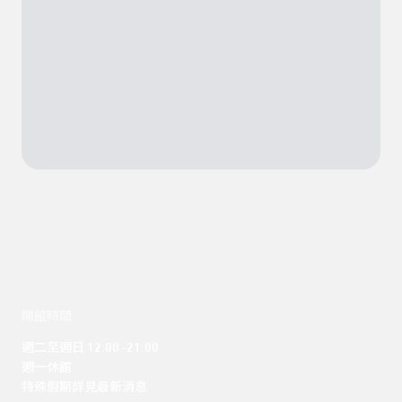
開館時間
週二至週日 12:00 -21:00

週一休館

特殊假期詳見最新消息