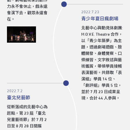
動，劇場藝術家的創作
力永不會休止，戲永遠
2022.7.23
會演下去，觀眾永遠會
青少年夏日瘋劇場
在。
北藝中心與動見体劇團:
M.O.V.E. Theatre 合作，
以「青少年築夢」為主
題，透過劇場遊戲、肢
體開發、身體覺察、口
條練習、文字敘述與藝
術鑑賞，帶領學員接觸
表演藝術。共錄取「表
演組」學員 14 位、
「劇評組」學員 5 位，
2022.7.2
並於 7 月 23 日成果呈
臺北兒藝節
現，合計 44 人參與。
從新落成的北藝中心為
起點，第 23 屆「臺北
兒童藝術節」於 7 月 2
日至 8 月 28 日間展