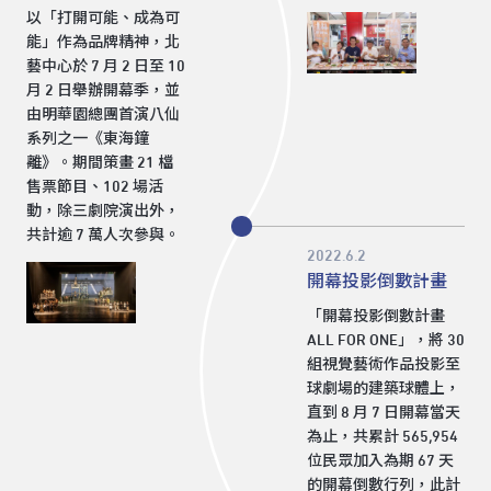
以「打開可能、成為可
能」作為品牌精神，北
藝中心於 7 月 2 日至 10
月 2 日舉辦開幕季，並
由明華園總團首演八仙
系列之一《東海鐘
離》。期間策畫 21 檔
售票節目、102 場活
動，除三劇院演出外，
共計逾 7 萬人次參與。
2022.6.2
開幕投影倒數計畫
「開幕投影倒數計畫
ALL FOR ONE」，將 30
組視覺藝術作品投影至
球劇場的建築球體上，
直到 8 月 7 日開幕當天
為止，共累計 565,954
位民眾加入為期 67 天
的開幕倒數行列，此計