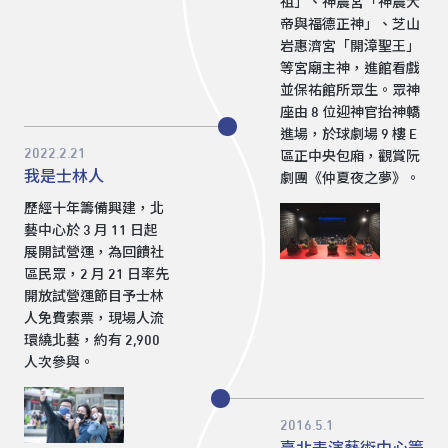
祖」、神農宮「神農大
帝與福德正神」、芝山
岩惠濟宮「開漳聖王」
等宮廟主神，進館看戲
並保祐館所眾生。眾神
座由 8 位迎神官抬神轎
進場，於球劇場 9 樓 E
2022.2.21
區正中央包廂，觀賞阮
我是士林人
劇團《仲夏夜之夢》。
歷經十年籌備興建，北
藝中心於 3 月 11 日起
展開試營運，為回饋社
區民眾，2 月 21 日率先
開放試營運節目予士林
人免費索票，現場人流
環繞北藝，約有 2,900
人次參與。
2016.5.1