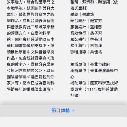
敘事能力，結合對應學門之
雅筑、蘇沄和、顏志翔（依
本職學能，試圖創作兼具大
姓氏筆劃）
眾化、藝術性與教育性之戲
編舞｜張雅筑
劇作品，並對台灣表演藝術
舞台設計｜鍾宜芳
與普及教育此二領域帶來新
服裝設計｜藍翊慈
的營運方向。在臺灣科學
音效執行｜吳子齊
館、國科會科普活動以及中
服裝執行｜林芸淇
華民國數學會的支持下，陸
梳化執行｜林意淨
續推出原創中文科普音樂劇
歌唱指導｜吳佳祐
作品，包含統計音樂劇＜玫
瑰的數字＞，微積分音樂劇
主辦單位｜臺北市政府
＜恆河左岸的愚公＞，以及
承辦單位｜臺北表演藝術中
圖論音樂劇＜達巴瓦拉到你
心
家＞等，迄今已成為臺灣科
補助單位｜國家科學及技術
學節每年的重點演出團隊。
委員會（ 111年度科普活動
計畫）
節目詳情