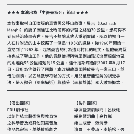
★★★ 本演出為「主舞臺系列」節目 ★★★
本故事取材自印度版的真實愚公移山故事。曼吉（Dashrath
Manjhi）的妻子因通往比哈爾邦的求醫之路逾70 公里，患病得不
到及時治療而去世。曼吉不想讓其他人重蹈覆轍，所以他獨自一
人在村附近的山中挖掘了一條長110 米的道路，從1960年開始一
直挖到了1982 年。起初曼吉的行為遭到村民的嘲笑，但他最終堅
持完成了鑿山工作。他的貢獻使得阿特里到加雅沃濟爾根傑地區
的距離從55 公里縮短到15 公里。達什拉斯病逝於2007 年8 月17
日，政府為他舉行了國葬。本改編故事圍繞於曼吉一家三口，並
借助劇情，以去除數學符號的方式，用兒童皆能理解的視覺手
法，帶入微分（斜率逼近）與積分（面積計算）兩大數學概念。
【演出團隊】
【製作團隊】
EDU 創作社
導演暨戲劇顧問｜呂筱翊
以創作結合藝術性與教育性
編劇暨詞曲｜高竹嵐
之科學普及或其他知識普及
編曲成音｜張清彥
作品為宗旨，奠基於戲劇之
演員｜王夢琦、李培松、張