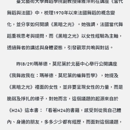
臺北藝術大學舞蹈學院副教授陳雅萍則在講座《當代
舞蹈與法國》中，梳理1970年以來法國舞蹈的概念變
化，並分享如何閱讀《黑暗之光》。她強調，法國當代舞
蹈重視思考與提問，而《黑暗之光》以女性經驗為主軸，
透過舞者的講述與身體姿態，引發觀眾共鳴與對話。
昨(8/29)瑪蒂德・莫尼葉於北藝中心舉行公開講座
《我舞故我在：瑪蒂德．莫尼葉的編舞哲學》，她提及
《黑暗之光》裡面的女性，並非要呈現女性的力量，而是
脆弱及掙扎的樣子，對她而言，這個議題的起源來自於
《H24》這本書：「看著H24的書籍，感受到從我自己體
內、身邊的朋友，多多少少都有經歷，而面對這個議題，