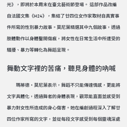
光》，即將於本周末在臺北藝術節登場。 這部作品改編
自法國文集《H24》，集結了廿四位女作家取材自真實事
件所寫的性別暴力故事。莫尼葉精選其中九個故事，透過
肢體動作以身體鑿開傷痕，將女性在日常生活中所遭受的
騷擾、暴力等轉化為舞蹈呈現。
舞動文字裡的苦痛，聽見身體的吶喊
瑪蒂德・莫尼葉表示，舞蹈不只能傳達情感，更能將
文字具體化，透過舞者的身體表現，觀眾能直面並感受到
暴力對女性所造成的身心傷害。她在編創過程深入了解廿
四位作家所寫的文字，並從每段文字感受到每個靈魂深處