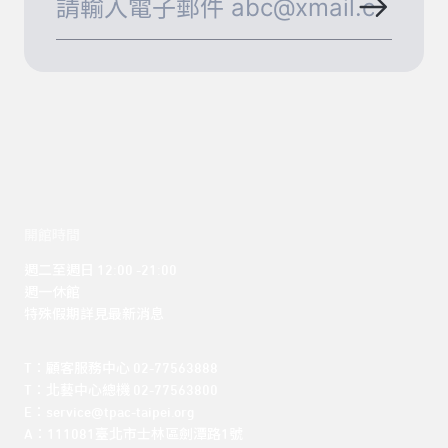
開館時間
週二至週日 12:00 -21:00

週一休館

特殊假期詳見最新消息
T：顧客服務中心 02-77563888 

T：北藝中心總機 02-77563800 

E：service@tpac-taipei.org 

A：111081臺北市士林區劍潭路1號