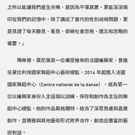
之所以能讓我們產生共鳴，是因為不僅真實，更能深深烙
印在我們的記憶中，除了講述了當代的性別歧視問題，更
是見證了每天聽見、看見，卻被社會忽視、遺忘和忽略的
需要。」
瑪蒂德・莫尼葉是一位備受推崇的法國編舞家，曾擔
任蒙比利埃國家舞蹈中心藝術總監，2014 年起進入法國
國家舞蹈中心（Centre national de la danse），成為第一
位以編舞家身份入主這個以訓練、保存和創作為主旨的舞
蹈中心總監。她的作品風格獨特，結合了深思熟慮與直覺
創作，並積極與其他藝術形式跨界合作，創造出豐富的藝
術對話。