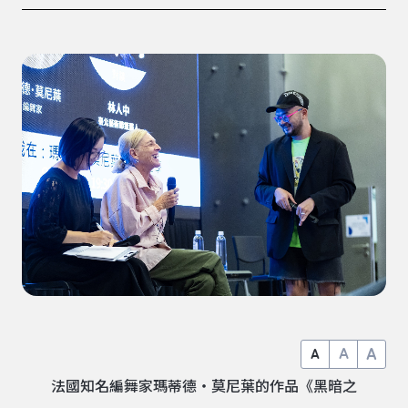
A
A
A
法國知名編舞家瑪蒂德・莫尼葉的作品《黑暗之