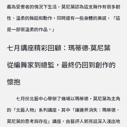
義為受害者的情況下生活，莫尼葉認為這支舞作有很多韌
性、溫柔的舞蹈和動作，同時還有一些身體的美感，「這
是一部很溫柔的作品。」
七月講座精彩回顧：瑪蒂德·莫尼葉
從編舞家到總監，最終仍回到創作的
懷抱
七月份北藝中心舉辦了幾場以瑪蒂德・莫尼葉為主角
的「北藝人物」系列講座，其中「讓邊界消失：瑪蒂德．
莫尼葉的思考與存在」講座，由藝評人郭亮廷深入淺出地