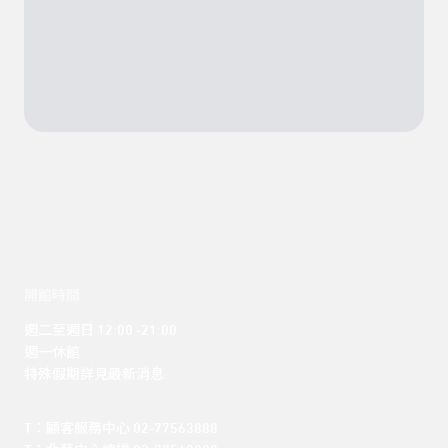
開館時間
週二至週日 12:00 -21:00

週一休館

特殊假期詳見最新消息
T：顧客服務中心 02-77563888 
