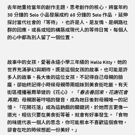
去年她重拾當年的創作主題，思考創作的核心，將當年約
30 分鐘的 Solo 小品發展成約 60 分鐘的 Solo 作品 ，延伸
探討當代社會的「等待」，也許是人、是友情、是網路社
群的回應，或長或短的構築成現代人的等待日常，每個人
的心中都為別人留了一個位置。
故事中的女孩，愛著永遠小學三年級的 Hello Kitty，她的
世界充滿夢幻與期待。既是這個女孩的故事，也可能是許
多人的故事。長大後的這位女孩，不記得自己母親的臉
龐，卻始終記得小時候母親帶兩姐妹到美食街吃飯。有天
街區裡播著周華健的《花心》，「
春去春回來，花謝花會
再開
」母親跟著哼唱的聲音，成為她日後對母親唯一的記
憶。「花開花落」成為這齣戲的關鍵詞，於她而言更像一
道光，相信只要在美食街等著，就會有好事發生。「食物
的味道代表一個人的思念，你可能根本不喜歡這個食物，
卻會在吃的時候想起一份美好。」