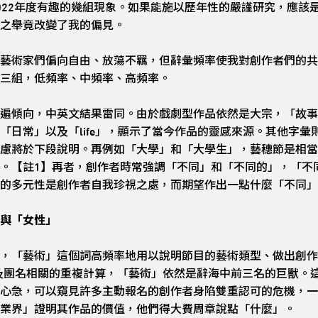
022年度有趣的幾組現象。如果能施以歷年性的嚴謹研究，應該
之舉竟改變了我的偏見。
藝術家們偏向自由、放蕩不羈，但辭彙頻率使我對創作者們的共
三組，低頻率、中頻率、高頻率。
遍傾向，中英文結果雷同。由於戲劇型作品依然是大宗，「故事」以
「日常」以及「life」，顯示了當今作品的靈感來源。其他字
慮將於下段說明。再例如「大學」和「大學生」，藝穗節是相當
。【註1】再者，創作者時常強調「不同」和「不同的」，「不
的多元性是創作者自我珍視之處，而期望作出一點什麼「不同」
與「女性」
，「藝術」這個詞高頻率地用以說明節目的藝術類型、做出創作
校及團名相關的重複計算，「藝術」依然是辭海中前三名的巨獸。
心急，可以窺見許多主動報名的創作者身陷雙重認可的危機，一
業界」證明其作品的價值，他們得大費周章說點「什麼」。