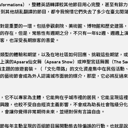
age in 72 Transformations），整體英語轉譯較其他節目用心
看到其他胡亂翻譯的節目，都令我惋惜它們失去了多少在臺北閒
對是重要的一環。包括參觀劇院、美術館、博物館和歷史建築，
的存在，但是，常態性有週期之分，不只有一年52週、週週上
客，也深受長期旅客的喜愛。
類型的體驗和期望，以及在地社區如何回應、挑戰這些期望，或
ara仙女舞（Apsara Show）或神聖宮廷舞團（The Sacred 
行銷主題的旅遊套裝。（「文化帶路」的文化資產集中在民俗活動
的藝術節會成為外人認識城市面貌的媒介，那麼，它必將反過來
，它不以專家為主體，它能夠在乎城市裡的居民，它能呈現這裡
興趣，也較不受自由經濟主義影響，不會成為助長社會階級分化
，會讓你覺得非常期待未來，並絕對保有言論自由。
節每年主動呈現的百組節目展開動態去除偏誤的行動。也就是說