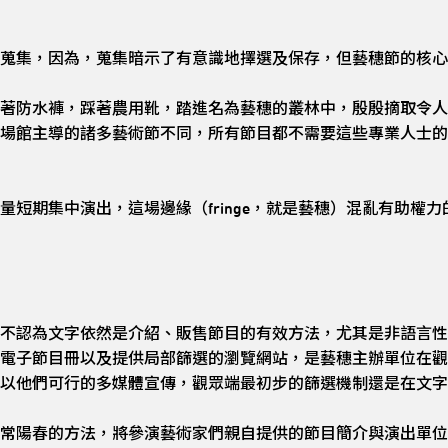
蒐集，因為，蒐集暗示了有意識地擇選及保存，但藝穗節的核心
著防水褲，踩著農用靴，踏進名為藝穗的叢林中，殷殷摘取令人
場館主導的諸多藝術節不同，所有節目都不需要這些專業人士的
量短期集中演出，這場邊緣（fringe，就是藝穗）混亂有助權
不認為文字依然是介紹、販售節目的有效方法，尤其是非語言性
電子節目冊以及提供局部篩選的瀏覽網站，是藝穗主辦單位在觀
以他們可行的多媒體宣傳，觀眾端最初步的篩選機制還是在文字
常陽春的方法，將參演藝術家們親自提供的節目簡介與演出單位