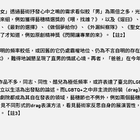
女」透過藝術抒發心中之鳴的需求看似較「男」為兩倍之多，光
來組，例如獲得藝穗精選獎的《喂，找誰？》，以及《嬥曰》、
、《最對的選擇》、《做個夢給你》、《外漏糾察隊》、《聖女
了才知道，例如原創精神獎《閃開讓專業的來》。【註2】
明的頻率較低，或因舊的它仍處霸權地位、仍為不言自明的存在
X》，難得地誠懇呈現了直男的情感心境。再者，「爸爸」在今
題作品不多，同志、同性、酷兒為極低頻率，或許表達了臺北的LG
以生活為出發點的論述。而LGBTQ+之中非主流的扮裝（dra
院都成為其自在發表的領域，藝穗節也不例外，例如兩個藝穗精選獎《T
看見不同形式的drag表演方法，看見藝術家反思自身的展演習性
。【註3】