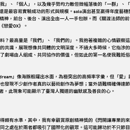
我」、「個人」，以及幾乎勢均力敵但微幅落後的「一群」、「
還是最容易實驗成功的形式與規模。solo演出甚至贏得年度藝穗獎
個人」的精神，前台、後台、演出全由一人一手包辦。而《關渡法師
《戀愛OX》。
料？最高量是「我們」、「我們的」。我抱著複雜的心情觀察這
的共識，展現想像共同體的文明深度。不過大多時候，它指涉的
了劇場由人組成、共同協作的價值，但如此的第一名使我難抵俗
「dream」像海豚般躍出水面，為極突出的高頻率字彙，但「愛
也發現不少創作者真的以藝術創作為夢想；當外語難精確傳達節目
給讀者，此現象可能顯示了臺灣人獨道的幽默感及善良的心。
得頗有水準，其中，我有幸觀賞原創精神獎的《閃開讓專業的來
處在於兩者都吸引了國際化的觀眾。這可能歸功於不只節目名稱道地（Pai