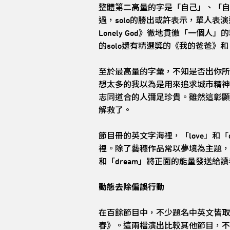
整體第二高量的字是「自己」、「自
過，solo的勝出或許表示，單人表演
Lonely God》徹地貫徹「一
的solo還有精選獎的《我的爸爸》和
至於最高量的字彙，不知是否出你所
想太多的我以為是用來追求城市精神
志同道合的人彌足珍貴。雖然這彰顯
解救了。
節目冊的英文字海裡，「love」和
裡。除了藝穗作品常以夢境為主題，
和「dream」將正面的能量發送
動態去除偏誤行動
在百餘節目中，不少題名中英文皆取
春》。這兩檔演出比較其他節目，不同之