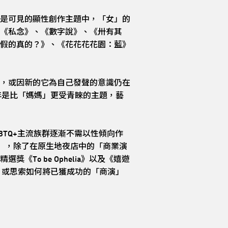
是可見的顯性創作主題中，「女」的
《私念》、《數字說》、《卅有其
假的真的？》、《花花花花園：藍》
，或因新的它為自己發聲的意識仍在
年是比「媽媽」更受青睞的主題，藝
BTQ+主流族群逐漸不需以性傾向作
g），除了在原生地夜店中的「商業演
o be Ophelia》以及《嬉遊
，或思索如何將已獲成功的「商演」