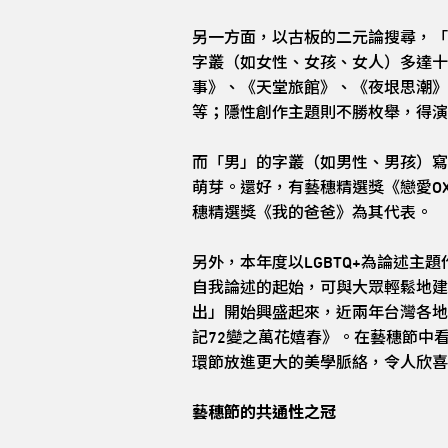
另一方面，以古板的二元論搜尋，「
字叢（如女性、女孩、女人）多達十
事》、《天堂旅館》、《夜垠思潮》
等；隱性創作主題則不勝枚舉，得演
而「男」的字叢（如男性、男孩）寫
萌芽。還好，有藝穗精選獎《戀愛O
穗精選獎《我的爸爸》為其代表。
另外，本年度以LGBTQ+為論述主
自我論述的起始，可與大眾輕鬆地建立
出」開始興盛起來，近兩年台灣各地劇
記72變之萬花嬉春》。在藝穗節中
環節放進更大的美學脈絡，令人欣喜
藝穗節的共通性之冠