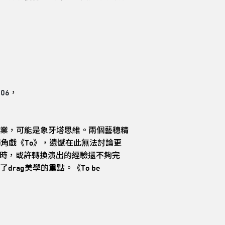
106
，
業，可能是象牙塔思維。兩個藝穗精
賞獨角戲《To》，遺憾在此無法討論更
 B1時，或許轉換演出的經驗還不夠完
ag美學的重點。《To be