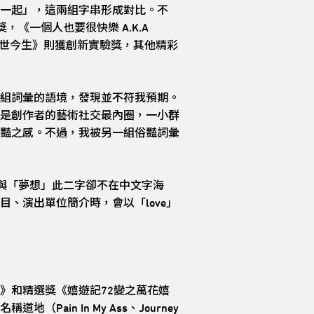
一起」，這兩組字串形成對比。不
，《一個人也要很快樂 A.K.A
的前世今生》則獲創新實驗獎，其他精彩
組詞彙的語境，發現並不符我預期。
是創作者的藝術社交最內圈，一小群
豔之感。不過，我被另一組俗豔詞彙
」與「夢想」此二字卻不在中文字海
、演出單位簡介時，會以「love」
》和精選獎《嬉遊記72變之萬花嬉
n In My Ass、Journey