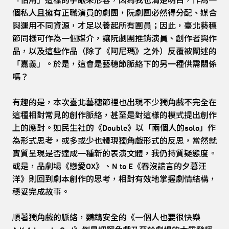
「佔用」這樣的字眼來形容，因為我也清楚明白，作為一
個私人且擁有正職演員的劇團，阮劇團必然得分配、媒合
與運用不同資源，才足以養起所有團員；因此，臺北藝穗
節同樣可作為一個媒介，讓阮劇團推銷演員、創作者與作
品，以及這些作品（除了《阿尼瑪》之外）反覆被闡述的
「嘉義」。於是，這會是藝穗節脈絡下的另一種供需關係
嗎？
有趣的是，本次臺北藝穗節裡也出現不少獨角戲不完全在
這種相對常見的創作脈絡，甚至是對這樣的模式提出創作
上的應對。如民生社的《Double》以「兩個人的solo」作
為形式思考，或多或少也體現獨角戲形式的反思，當然就
實質呈現是否達成一種新的表演文體，我仍持質疑態度。
或是，品劇場《戀愛OX》、N to E《吞沒謊言的夕暮汪
洋》則回到劇本創作的思考，相對有效地掌握劇情結構，
穩妥完成故事。
順著獨角戲的脈絡，鸚鵡安全的《一個人也要很快樂