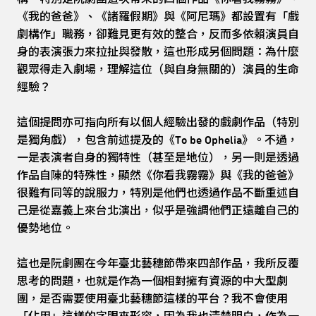
《我的爸爸》、《諸羅假期》與《阿尼瑪》都設置有「戲
劇構作」職務，卻難見更有效的整合，反而多依賴演員自
身的表演張力來拉扯與發散，這也形成另個問題：為什麼
觀眾得走入劇場，理解這位（與自身無關的）演員的生命
經驗？
這個提問亦可指向所有以個人經驗出發的戲劇作品（特別
是獨角戲），包含前述提及的《To be Ophelia》。不過，
一是表演者自身的獨特性（甚至是地位），另一則是透過
作品自陳的特殊性，顯然《你看我霧霧》與《我的爸爸》
很難有同等的說服力，特別是他們也透過作品不斷重述自
己是從嘉義上來台北演出，似乎是強調他們正遠離自己的
優勢地位。
這也是阮劇團在今年臺北藝穗節帶來四部作品，我所反覆
思考的問題，也就是作為一個相對擁有資源的中大型劇
團，是否需要使用臺北藝穗節這樣的平台？我不會使用