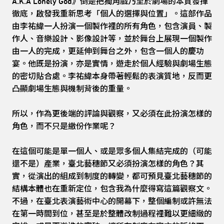
A.K.A Lonely God》倒是把獨角戲乃至於劇場的本質發揮
徹底，啟發我重新思考「個人的選擇與位置」。這部作品
由李祐緯一人扮演一個製作裡的所有角色，包含演員、製
作人、音樂設計、影像設計等，並於舞台上展現一個製作
由一人的完成，更延伸到舞台之外，包含一個人的慶功
宴。他既是扮演，亦是實情，遊走於個人經驗與劇場生態
的密切貼合處。李祐緯本身帶著輕鬆的表演質地，反而更
凸顯劇場生態與機制背後的重量。
所以，作為更後端的評論與觀察，又必須在此扮演怎樣的
角色，而不只是繳份作業呢？
在這個可能是單一個人、或是眾多個人集結完成的（可能
還不是）產業，臺北藝穗節又必須扮演怎樣的角色？其
實，從演出的組成到制度的轉變，都可預見臺北藝穗節的
結構本體也在重新定位，包含我為什麼得寫這篇觀察文。
不過，在臺北表演藝術中心的開幕下，整個編制或許無法
在第一時間到位，甚至是於整體改制過程裡難以更細緻的