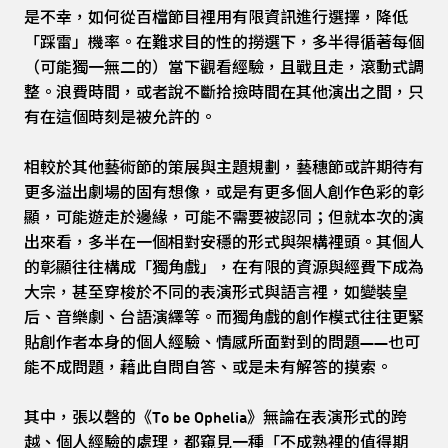
是不幸，如何從百檔節目裡用有限資訊進行選擇，降低
「踩雷」機率。在難求目的性的撈選下，多半得循著每個
（可能獨一無二的）當下觀看經驗，且戰且走，滾動式調
整。浪費時間，或者說不斷拾撿時間在其他演出之間，只
有在這個時刻是被允許的。
相較於其他藝術節的策展與主題規劃，藝穗節或許期待有
更多溢出劇場的固有想像，或是有更多個人創作色彩的彰
顯，可能遊走於邊緣，可能不需要被認同；但就本次的演
出來看，多半在一個相對安穩的形式與架構裡頭。其個人
的彰顯往往構成「獨角戲」，在有限的資源與經費下成為
大宗，甚至穿梭於不同的表演形式與語言裡，如變裝皇
后、音樂劇、台語演繹等。而獨角戲的創作模式往往更緊
貼創作者本身的個人經驗、情感所面對到的問題——也可
能不成問題，藉此自問自答、或是未有解答的摸索。
其中，張以磬的《To be Ophelia》無論在表演形式的跨
越、個人經驗的處理，都窺見一種「不成熟裡的值得期