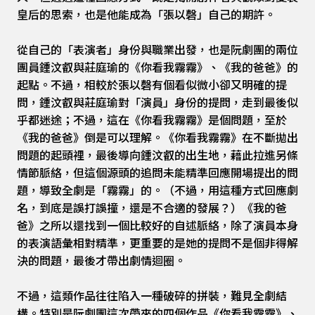
皇后的思索，也是他能成為「張以磬」自己的期許。
從自己的「表演者」身份與職業出發，也是阮劇團的兩位
團員鍾汶叡與莊庭瑜的《你看我霧霧》、《我的爸爸》的
起點。不過，相較於張以磬有個看似微小卻又明確的提
問，鍾汶叡與莊庭瑜對「演員」身份的提問，走到最後似
乎都迷途；不過，這在《你看我霧霧》是個問題，至於
《我的爸爸》倒是可以理解。《你看我霧霧》在不斷拋出
問題的起頭裡，最後導向鍾汶叡的出生地，藉此拉進另條
情節脈絡，但這個源頭的追問未能精準回應開場提出的問
題，導致全劇是「霧霧」的。（不過，用這種方式回應劇
名，到底是誤打誤撞，還是不合適的發展？）《我的爸
爸》之所以還找到一個比較好的自述脈絡，除了演員本身
的表演語彙相對精準，更重要的是她的提問不是個非得解
決的問題，最後才帶出劇情迴圈。
不過，這類作品往往陷入一種破碎的拼裝，難見全劇結
構。特別是阮劇團這次帶來的四個作品《你看我霧霧》、