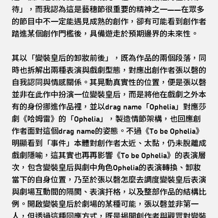
待」，而我認為這是藝穗節很重要的精神之一——在眾多
的節目中不一定能遇見成熟的創作，卻有可能看到創作者
踏進某個創作門檻後，具備遊走於預期邊界的未來性。
其以「變裝皇后的卸妝前後」，既為作品的兩個段落，同
時也拆解出兩種表演與戲劇型態，對應出創作者張以磬的
自我認同與情感關係。其晃動真實性的位置，便是張以磬
並非在此作中扮演一位變裝皇后，而是將他在戲劇之外本
有的身份挪進作品裡，並以drag name「Ophelia」對應莎
劇《哈姆雷》的「Ophelia」，製造情節架構，也回應創
作者面對這個drag name的姿態。不過《To be Ophelia》
明顯看到「事件」本體對創作者太近、太黏，仍未脫離成
戲劇隱喻，這其實也再再影響《To be Ophelia》的表演層
次，包含變裝皇后與劇中角色Ophelia的表演轉換、卸妝
當下的自身位置，乃至於張以磬怎麼去調度變裝皇后表演
與劇場互動間的隔閡、表演扞格，以及整部作品的結構比
例。開啟變裝皇后於劇場的某種可能，張以磬並非第一
人，但透過這種回應方式，既是揭開創作者與觀眾對變裝