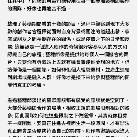
在其中」，同樣的用這句話套用在每一個參加藝穗節製作
的團隊，好像也再適合不過。
整理了藝穗期間看的十幾齣節目，過程中觀察到現下大多
數的創作者會選擇從面對自身背景或關注的議題出發，家
庭或朋友之間長期存在的關係，或是疫情之下的日常和反
常; 這無疑是一個進入創作的時候很好容易切入的方式和
認識自己的旅程 ; 藝穗節像是提供給每個人一個機會的舞
台，只要你有勇氣站上去就有機會實踐你夢想的地方，但
這僅僅是一個開端，如何轉化個人經驗題材，並產生連結
到劇場或是融入人群，好像才是接下來給參與藝穗節的團
隊們真正的考驗。
看過藝穗節演出的觀眾應該都有感受的應該就是空間了，
大部分藝穗節合作的場地，相較正規的劇場限制相對的較
多; 因此團隊如何在這些限制之下做選擇，其實就像租房
子一樣困難，要真正住進去裡面生活一段時間，才有辦法
真正體會是否能夠符合自己的期待。創作者邀請觀眾進入