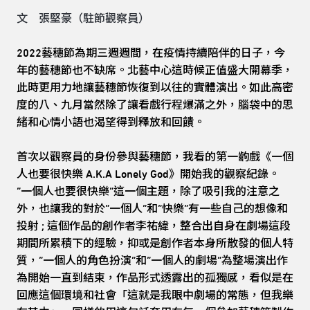
文 張堅豪（駐節觀察員）
2022藝穗節為期三週週間，在疫情持續陪伴的日子，今
年的藝穗節也不缺席。北藝中心這時候正值盛大開幕季，
此時更用力地讓藝穗節恢復到以往的實體演出。如此高密
度的八、九月當然除了讓看戲行程爆滿之外，腦袋中的思
緒和心情小語也渴望得到釋放和回饋。
首次以觀察員的身份參與藝穗節，我看的第一齣戲《一個
人也要很快樂 A.K.A Lonely God》開始我的觀察紀錄。
“一個人也要很快樂”這一個主題，除了吸引我的注意之
外，也讓我的對於”一個人“和“快樂”有一些自己的想像和
投射 ; 這個作品的創作者李祐緯，整合出自身在劇場這段
期間所累積下的經驗，抑或是創作者本身所散發的個人特
質，“一個人的角色扮演”和“一個人的劇場”為整場演出作
為開始一直到結束，作品形式透露出的孤獨感，看似是在
回應這個環境和社會「這就是我眼中劇場的常態，但我樂