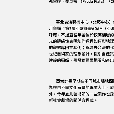
弗雷達．斐亞拉 （Freda Fiala）
臺北表演藝術中心（北藝中心）作為
月舉辦了第7屆亞當計畫ADAM（
呼應，不過亞當年會位於較高樓層的
光的邊緣性表明創作過程如何與地理
的觀眾席附在其側；與過去台灣的代
世紀藝術家的理想設計，援引自建築師
建設的邏輯，引發對觀眾觀看和產出
亞當計畫早期在不同城市場地間遷
聚來自不同文化背景的專業人士，發
外，今年臺北藝術節的一些製作也採
新社會劇場的關係方程式。