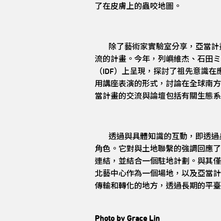
了在皮膚上的蟲咬地圖。
除了藝術家實驗室分享，亞當計畫
流的計畫。今年，列嶼維杰、石田ミ
（IDF）上呈現，探討了祖先意識
用講座表演的形式，討論在全球南方
當計畫的交流與論壇包括有關生態系
透過與具體知識的互動，即透過身
角色。它對與土地聯繫的強調回應了
連結，並結合一個駐地計劃。與其僅
北藝中心作為一個場地，以及亞當計
傳輸和轉化的地方，透過長期的平臺
Photo by Grace Lin