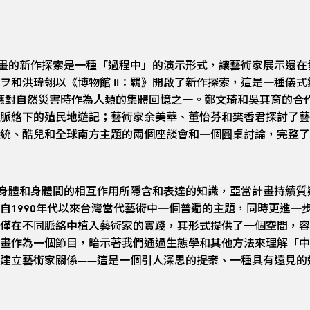
的新作探索是一種「過程中」的演示形式，讓藝術家展示還在
ヲ和洪瑋翎以《博物館 II：羈》開啟了新作探索，這是一種儀
在應對自然災害時作為人類的集體回憶之一。鄭文琦和吳其育的合
脈絡下的殖民地遊記；藝術家余美華、董怡芬和樊香君探討了藝
統、酷兒和全球南方主題的兩個座談會和一個圓桌討論，完整了
體和身體間的相互作用所隱含和表達的知識，亞當計畫持續質
自1990年代以來台灣當代藝術中一個普遍的主題，同時更進一
僅在不同脈絡中植入藝術家的實踐，其形式提供了一個空間，容
畫作為一個節目，暗示著我們通過生態學和其他方法來理解「中
建立藝術家關係——這是一個引人深思的提案、一種具有遠見的