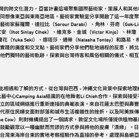
的跨文化潛力，亞當計畫這場聚集國際藝術家、策展人和其他
想像東亞與東南亞地區。藝術家實驗室分享開啟了這一年度聚會，由林
蘇羅爾．達拉比（Sorour Darabi）、角林．芬奇（Gok-Li
家安（Ihot Sinlay Cihek）、維克多．金城（Victor Kinjo）
（Yuka Seki）、娜塔莎．通蒂（Natasha Tontey）和路易．札克
實踐的廣度和交叉點。藝術家們分享他們駐地過程的反思，將北
他們獨特的藝術軌跡，探索與台灣待客和風俗相關的儀式、相互
遇和了解的方式，從台灣與巴西 - 沖繩文化背景中探索地理
中心Camping Asia結識的在地舞者Li Chieh合作，探索
立的區域網絡進行重新連接的典範表演。來自花蓮太巴塱與壽豐
代原住民婦女面對部落和城市生活複雜性的挫折，以及阿美族傳
 the Cow）則對機構提出了一個請求，敦促文化場所僅提供植
鼓勵觀眾以一種幽默而荒謬的方式參與將他的皮膚「漂綠」。日
台灣東海岸台東的實地考察經驗作為直接的參考，處理與島嶼亞