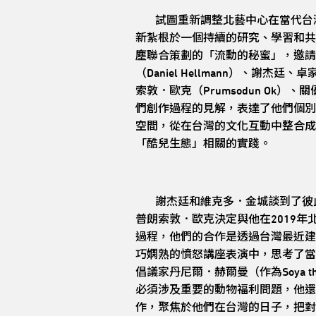
試圖重新調整北藝中心在當代台灣
新紮根於一個持續的研究、學習和共同
塵聯合策劃的「流動的秘蜜」，邀請藝術家
（Daniel Hellmann）、謝杰廷、卓
索敦．歐克（Prumsodun Ok）、關優花
們創作過程的見解，表達了他們個別
空間，從在台灣的文化互動中整合成
「酷兒生態」相關的實踐。
謝杰廷和維克多．金城談到了彼此相
普朗索敦．歐克決定與他在2019年北藝
過程，他們的合作是透過台灣最近建
巧嫻熟的憤怒講座表演中，思考了當
倡議家丹尼爾．赫爾曼（作為Soya
必須涉及重要的動物福利問題，他還
作，聚焦於他們在台灣的日子，把對