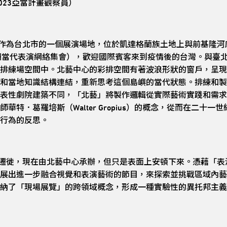
（2023亞當計畫觀察員）
台北市的一個展演場地，位於凱達格蘭族土地上與前基隆河床上
亞洲當代表演網絡集會），歡迎國際賓客來到疫情後的台灣。與臺
排練場空間中。北藝中心的彩排空間有著波浪形狀的窗戶，呈現
和當地知識結構連結，重新思考這個島嶼的當代狀態。排練和製
表性劇院建築不同，「北藝」將製作邏輯從實際藝術實踐和需求
華特．葛羅培斯（Walter Gropius）的概念，從而在二十
行為的反思。
徙，現在由北藝中心承辦，但只是表面上安頓下來。憑藉「表
展出進一步融合視覺和表演藝術的節目，來探索並挑戰區域內藝
納了「現場展覽」的跨領域概念，形成一種實驗性的異托邦主義