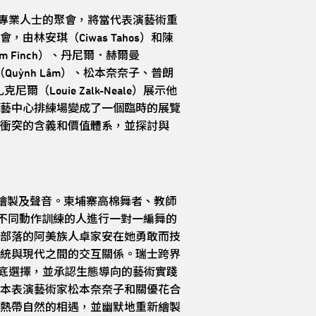
專業人士的聚會，將當代表演藝術重
安琪（Ciwas Tahos）和陳
m Finch）、丹尼爾．赫爾曼
、林瓊（Quỳnh Lâm）、松本奈奈子、普朗
尼爾（Louie Zalk-Neale）展示他
藝中心排練場變成了一個臨時的展覽
衝突的含義和價值體系，並探討與
繪製及聲音。柬埔寨高棉舞者、教師
與接受不同動作訓練的人進行一對一編舞的
部落的阿美族人卓家安在她勇敢而技
統與現代之間的交互關係。瑞士跨界
物基底選擇，並承認生態導向的藝術實踐
本表演藝術家松本奈奈子和關優花合
熱帶自然的相遇，並幽默地重新繪製