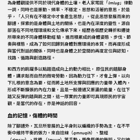
為身體觀提供不同於現代身體的土壤。老人家常說「
lmlug
」律動
一詞，同時也是振動、頻率、不穩定、思想和活著的意思，於是
乎，「人只有在不穩定中才會產生思想」。從此思想發展而來的
腳譜，探索的是身體與土地的關係，也是內在深度的靈性。源自
部落在不同地理環境和文化傳承下來，經歷各個歷史轉折和遷徙
所帶來的不同身體移動經 驗，進而積累成的身體姿態、步伐、節
奏與樣態，成為了如何回歸到身體對應環境的本質，而再度形成
與當代對話的關係，同時也是身體之於空間的再度定位與認知，
找路、循路與創造路徑。
和西方的跳躍多以點踏造成向上的動力相比， 原住民的踏腳身
體，講求鬆而自然的微彎勞動，因為動力往下，才會上彈。以向
下扎根的意念為要，從而將土地所支撐與回應的力量帶 入體內，
形成不斷擴張的內在力量，且是一股連通又振盪的能量，在往下
踏又反彈的踏與跳之間，這一厚實的力量即可具現原民的宇宙
觀。是當代的存在，亦是神話的回音。
血的記憶，傷體的時間
除了腳譜外，瓦旦所發展的上半身則以編織的手勢為主，在不平
衡中維持平衡的張力。來自捻線（
qmnuqih
）、整經
（
dmsay
）、挑織 （
lmuun
）等手勢，既像祭儀的舞蹈、又似神