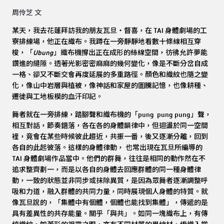
周伶芝 文
某天，我去花蓮拜訪我的朋友瓦旦・督喜，在 TAI 身體劇場的工
寮排練場，他正在織布。我蹲在一旁靜靜地看數十條線相互穿
梭，「
Ubung
」織布機撐出正在成形的絲線空間，彷彿允許夢能
鑽進的縫隙。透著光影密密麻麻的幾何變化，像是不斷分岔自成
一格、卻又不斷交會再度延展的多重路徑。顏色和織紋也隨之變
化，像山中岩層與植被，像神話和家屋的圖騰記憶，也像耕種、
遷徙與工地板模的血汗印記。
舞者就在一旁排練，踏腳聲和織布機的「pung pung pung」聲，
相互對話，節奏錯落，各在各的身體韻律中，但迴盪於同一空間
裡，竟會在某些時候彼此趨近，共振一番，後又逐漸分離，回到
各自的此起彼落。這樣的身體律動， 也常出現在瓦旦所編導的
TAI 身體劇場作品當中。他們的群舞，往往是相同的動作然在不
追求整齊劃一，而是以各自的身體去回應群體的同一種身體律
動，一致的狀態並非同步或抹除異質，是因為眾舞者逐漸調整呼
吸和力道，融入群體的共同力量，同時展現個人身體的特質。就
像瓦旦說的，「集體中有個體，個體也能找到集體」，傳遞的是
具有差異性的共存能量。關乎「與共」。如同一塊織布上，有傳