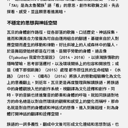
1
「
TAI
」是為太魯閣族
語「看」的意思，創作和歌舞之前，先去
探看、感受，並且願意看進黑暗。
不穩定的思想與神話空間
瓦旦的身體創作路徑，從各部落的歌舞、口述歷史、神話採集，
進而和團員合力發展為可自由運用組合的腳譜，基礎來自於人對
應空間而產生的移動和律動，好比斜坡上的人或森林中的獵人，
於是舞蹈便始終都是在行進、是關乎勞動的身體。過去像
《Tjakudayi 我愛你怎麼說》（2014、2018），以排灣族情歌的
隱晦譬喻，思考部落遷村，以及環境關係上的包容和開放性；或
是《橋下那個跳舞》（2015）處理 都市原住民的生命經驗，《水
路》（2015）、《織布》（2016）將族人的勞動經驗轉化為文化
上的意義翻土。到近年，瓦旦更是再度整理與解讀族語，將族語
中的身體觀放入他的創作系統，視翻譯為文化詮釋和創作，同
時，字的音韻也揉進聲音的節奏和身體的呼吸。就如同族語對地
方的命名總是以對自然環境的觀察和感受上的變化而稱呼，那命
名就是對自然的身體感和神話式的想像。進入到舞蹈裡，則為身
體打開神話的翻譯和詮釋空間。
族語的一詞多義性，翻成中文後可形成文化連結和思想對話，也