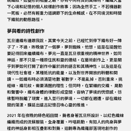
統織紋，如菱形的祖靈之眼，亦有不同材質的異線材，編織入當
下心境和記憶的個人紋樣創作敘事；因為全然手工，不若機器劃
一死板，必然有輕重力道調節下的生命觸感，在不同境況和時間
下織就的動態路徑。
夢與看的詩性創作
瓦旦邊織布邊跟我說，其實今天之前，已經忙到停下織布好一陣
子了。不過，昨晚做了一個夢，夢到蜘蛛，他想，這是在提醒他
要記得回來繼續織布。夢兆一直是瓦旦很重視的精神世界，如同
神話，那不只是一種原住民和靈的連結，在藝術創作上，更是關
乎到夢如何打開了創作中屬於詩的語言和其精神性，以及這是在
現代性社會裡，某種抵抗的能量，以及對世界開放的聆聽和閱
讀。一如織布時必須清楚地數 著數字，不能亂掉，否則重來，挑
經線、織花紋，需要清醒的理性；但同時，在緊繃的交織、 晃動
和聲響中，織布身體的律動形成空間，容納了夢境的恍惚感，彷
彿暫時脫離了現實，進入並行的夢境，一切都在週遭，卻在織紋
間的蕩漾，擴延出遠古記憶召喚心靈的推進。
2021 年在夜晚的綠色稻田間，舞者身著瓦旦所設計、以紅色織線
編織而成的流蘇服裝，全身覆蓋、吟唱跳動，有如人的肉身與夢
裡的神話身影相互疊影和對舞，這齣專為織羅部落現地創作的