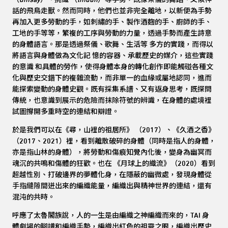
話的飛鳥走獸。然而同時，他們也並非完全離地，以新便為手勢
再加入更多勞動的手，如刺繡的手、製作酒麴的手、廚師的手、
工地的手等等，繁複的工序與勞動的力量，透過手勢而產生詩意
的身體語言。那是透過祭儀、歌舞、生活等 多方的實踐，而得以
將語言與身體做為文化記 憶的容器、承載歷史的媒介，這些實踐
的意識 和具體的勞作，使得身體本身的轉化創作即能觸碰各種文
化與歷史交錯下的複雜流動，而非單一的血緣或屬地認同，進而
能探索變動的身體史觀。既有採集系譜、又有返身思考，既探問
傳統，也意識到展示的危險而抹除符號的辨識，在身體的處境裡
試圖撐開多重時空的連結和辯證。
於是我們可以在《尋，山裡的祖居所》 （2017）、《久酒之香》
（2017、2021）裡，看到離散破碎的身體（同時是指人的身體，
亦是指山林的身體），將勞動和傷痕知覺內化後，變身為幽冥而
魂沉的共鳴和傷體的狂歡。也在 《月球上的織流》（2020）看到
超越性別、打破邊界的夢體化身，在隱蔽的幽微處，發現身體從
手指縫隙間迸出來的編織能量，編織出與精神世界的連結，還有
混沌的共時。
呼應了太魯閣族說，人的一生是由編織之神編織而來的，TAI 身
體劇場的腳譜和編織手勢，編織出紅色的祖靈之眼，編織出歷史