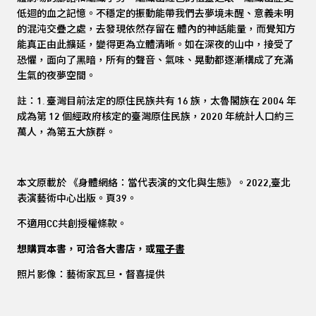
低迴的血之記憶。不穩定的振動能帶我們去夢境未醒、意義未明
的混沌交疊之處，去發現依然存留在 體內的神話能量，而覺知方
能真正由此擴延，變得更為立體清晰。如在深夜的山中，接受了
恐懼，面向了黑暗，所有的聲音、氣味、晃動都逐漸構成了充滿
生氣的夜夢空間。
註：1. 臺灣目前法定的原住民族共有 16 族，太魯閣族在 2004 年
成為第 12 個經政府核定的臺灣原住民族，2020 年統計人口約三
萬人，為第五大族群。
本文原載於 《身體網絡：當代表演的文化與生態》。2022,臺北
表演藝術中心出版。頁39。
不適用CC共創授權條款。
想購買本書，可洽各大書店，或
電子書
照片影像：藝術家瓦旦・督喜提供