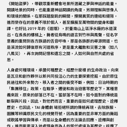
《開始盜夢》，帶觀眾重新體會地景所潛藏之夢與神話的能量。
閱讀地景的同時，也能重建神話閱讀的角度，另類理解與想像人
和環境的關係。在那踩踏旋跳的瞬間，撐開異質的連結和縫隙，
進而使存在的意義不限於個人，甚至擴展至萬物間的變身和翻
譯。也好比 2019 年的《道隱》，於臺南山上區淨水廠的水道演
出。在長長的樓梯上，舞者從鳥鳴的語言到竹林與風聲，從名字
意義的重問到各方族語的舌音呼喚，那是各族群的尋源問道，也
是溪流如何歸復原有河道秩序，更是重大離散和災害之後（如八
八風災），再次詢問記憶和遺忘之間，人如何與自然共處的省
思。
人身處何種環境，承襲何種歷史，經歷什麼樣 的生命政治，向來
是瓦旦和創作夥伴以新共同投注心力的主要探索挖掘。由於原住
民過往和外來勢力、移入者之間的衝突不斷，例如：日治時期的
「集團移住」政策，在戰爭、遷徙和政治迫害等歷史下，某種意
義來說，原來的部落已不在。當部落不在時，如今面對的傳統是
斷裂與片段，因此，對他們而言，重要的是如何處理歷史、詮釋
歷史，也因此，TAI 身體劇 場拒絕所謂的傳統再現，去除族服、
圖騰等辨識原民文化的視覺符號，因為重要的並非單方面的舞蹈
或歌謠學習與傳承，而是以全身體的方法論去回應、詮釋與創
作，進而能更深入地處理身而為人的當代處境及其歷史。呼應了