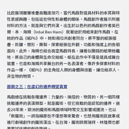
比起展現層層堆疊高難度技巧，當代馬戲對道具材料的本質與特
性更感興趣，包括這些特性和身體的關係。馬戲創作者展示所選
材料的方法，就是與它們共演。出生於以色列的馬戲創作者英巴
爾．本．海姆（Inbal Ben Haim）就著迷於用紙來創作馬戲。在
她的作品《紙Pli》中，她和兩位共創者同台，將平整的紙張摺
疊、抓皺、塑形、撕裂，探索紙張在外觀、功能和強度上的各個
面向。此外，海姆也結合高空馬戲特長，讓看似脆弱的紙帶她離
地，將自己的身體與生命交給紙。紙在此作中不僅是道具或舞台
裝置，也是和海姆共享舞台的另一名表演者。像許多探索材料的
作品一樣，《紙Pli》的主角從人類的身體與技藝，讓位給非人、
非生物的物質。
面貌之三：在虛幻的邊界瞭望真實
馬戲總在挑戰各種邊界：力量的、操控的、物質的。另一個同樣
挑戰邊界的表演類型，就是魔術，但它挑戰的是認知的邊界。過
去20年來，歐洲的魔術和馬戲領域時常交互影響或匯流，也以
「新魔術」一詞指稱那些不僅想帶來驚奇，也想用魔術說故事或
進行劇場創作的魔術演出。在台灣，魔術師周瑞祥、林陸傑也都
曾嘗試這樣的創作路線。