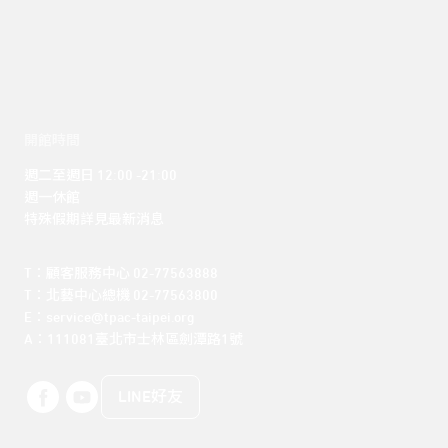
開館時間
週二至週日 12:00 -21:00

週一休館

特殊假期詳見最新消息
T：顧客服務中心 02-77563888 

T：北藝中心總機 02-77563800 

E：service@tpac-taipei.org 

A：111081臺北市士林區劍潭路1號
LINE好友