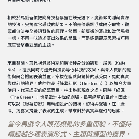
相較於馬戲習慣把肉身技藝暴露在鎂光燈下，魔術傾向隱藏實際
的技法，只揭露它導致的結果。不論是催眠飄浮或隔空取物，觀
眾都無法完全參透背後的原理。然而，新魔術的演出和當代馬戲
一樣，不再一味追求演出效果的掌聲，而是邀請觀眾思索技巧與
感官衝擊要對應的主題。
來自芬蘭、兼具視覺藝術家和魔術師身分的凱勒．尼奧（Kalle
Nio），擅長同時將燈光與投影等低科技的效果，與令人費解的魔
術與舞台機關表演並置，穿梭在幽默與驚悚的感受間，晃動真實
與虛幻的邊界。他的作品《綠幕幻影（The Green）》以如今大量
使用、代表虛空的綠幕背景，指出魅影現身之處。同時「綠區
（The Green）」也是歐洲中世紀劇場、長著綠草的舞台。因此，
可以說《綠幕幻影》用精細設計的錯視、幻術與聲響，在「綠
區」揭露又掩蓋了表演的生成，帶來對於真實與虛幻的思索。
當今馬戲令人眼花撩亂的多重面貌，不僅持
續超越各種表演形式、主題與類型的邊界，