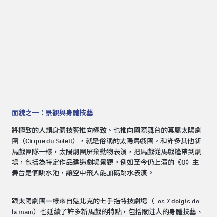
面貌之一：景觀與身體技藝
將極致的人類身體技藝推向極致、也推向國際舞台的莫屬太陽劇
團（Cirque du Soleil），就是俗稱的太陽馬戲團。和許多其他新
馬戲團隊一樣，太陽劇團屏棄動物表演，把馬戲從馬戲篷帶到劇
場，包括為特定作品建造劇場景觀。例如至今仍上演的《O》主
舞台是個跳水池，讓空中飛人能加碼跳水表演。
跟太陽劇團一樣來自魁北克的七手指特技劇場（Les 7 doigts de
la main）也延續了許多新馬戲的特點，包括關注人的身體技藝、