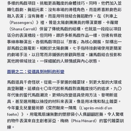
多樣的馬戲項目、挑戰更高難度的身體技巧。同時，他們加入並
轉化戲劇、舞蹈元素：沒有串場的滑稽角色，而是將喜默劇色彩
融入表演；沒有舞者，而是用特技結合舞蹈動作。在《列車上
（Passengers）》裡，曾是太陽劇團團員的導演夏娜．卡蘿爾
（Shana Carroll）保留了傳統馬戲的結構，也就是一段段以項目
區分的表演橋段。但同時，跟許多新馬戲作品一樣，彷彿有條故
事線串聯演出，各個馬戲項目以「旅客」為核心開展，架構出一
部馬戲公路電影。相較於太陽劇團，七手指特技劇場使用更簡潔
的劇場手法，以日常而非鋪張的景觀與態度，讓馬戲結合投影和
其他跨領域技法，一探細膩的人類情感與內心狀態。
面貌之二：從道具到材料的形變
馬戲道具千奇怪狀，從能一手掌握的雜耍球，到更大型的大環或
高空鞦韆。延續自七〇年代起新馬戲對高難度技巧的追求，九〇
年代後的當代馬戲潮流，更傾向改變道具使用方法、發明新道
具，甚至選用難以操控的材料來表演，像是用冰塊和黏土雜耍。
今年臺北兒童藝術節《突然颳來一陣風（L'après-midi d'un
foehn）》，用電風扇讓無數的塑膠袋小人偶翩翩起舞，令人驚嘆
的物件表演來自主創者菲亞．梅納（Phia Ménard）的當代雜耍訓
練。