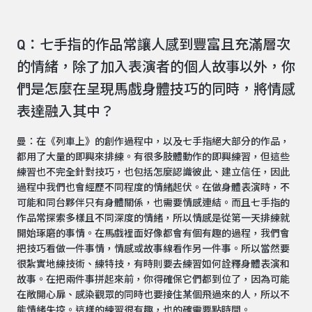
Q：七手指的作品常讓人感到豐富且充滿層次
的情緒，除了加入表演者的個人故事以外，你
們是怎麼在呈現馬戲身體技巧的同時，將情感
表達融入其中？
曼：在《列車上》的創作過程中，以及七手指絕大部分的作品，
都用了大量的即興來排練。有很多肢體動作的即興練習，但這些
練習也不完全針對技巧，也包括怎麼認識彼此、建立信任，因此
過程中我們也會經歷不同程度的情緒起伏。在做身體表演時，不
可能和同台夥伴只有身體關係，也需要情感連結。而且七手指的
作品常探索多樣且不同深度的情緒，所以情感是從第一天排練就
開始琢磨的事情。在馬戲裡面好像都會有個有趣的過程，我們會
把技巧看做一件事情，情感或故事線看作另一件事。所以當然要
很紮實地練技術、練特技，有時則要去練習如何詮釋身體表演和
故事。在把兩件事拼起來前，你得確保它們都到位了，因為可能
在敞開心扉、感染觀眾的同時也要接住某個飛過來的人，所以不
能情緒失控。這樣的練習很有趣，也的確需要點時間。