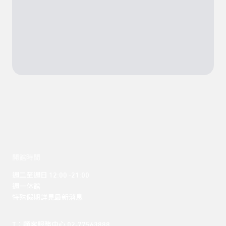
開館時間
週二至週日 12:00 -21:00

週一休館

特殊假期詳見最新消息
T：顧客服務中心 02-77563888 
