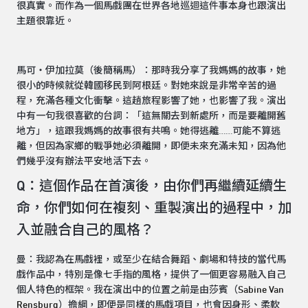
很真實。而作為一個馬戲團在世界各地巡迴這件事本身也跟演出
主題很靠近。
馬可‧伊加拉莫（後簡稱馬）：那時我分享了我媽媽的故事，她
很小的時候就從韓國移民到阿根廷。對她來說是非常辛苦的過
程，充滿各種文化衝擊。這趟旅程影響了她，也影響了我。演出
中有一句我很喜歡的台詞：「這無關去到新處所，而是要離開舊
地方」，這跟我媽媽的故事很有共鳴。她得逃離……可能不算逃
離，但因為家鄉的戰爭她必須離開，即便未來充滿未知，因為他
們幾乎沒有辦法平安地活下去。
Q：這個作品在首演後，由你們再繼續延續生
命，你們如何在複刻、重製演出的過程中，加
入並融合自己的風格？
曼：我認為在馬戲裡，或至少在結合舞蹈、劇場和特技的當代馬
戲作品中，特別是像七手指的風格，提供了一個更容易融入自己
個人特色的框架。我在演出中的位置之前是由莎賓（
Sabine Van
Rensburg
）擔綱，即便是同樣的馬戲項目，也會因身形、柔軟