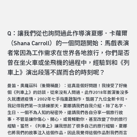
Q：讓我們從也詢問過此作導演夏娜．卡蘿爾
（Shana Carroll）的一個問題開始：馬戲表演
者常因為工作需求在世界各地旅行，你們是否
曾在坐火車或坐飛機的過程中，經驗到和《列
車上》演出段落不謀而合的時刻呢？
曼笛‧奧羅茲科（後簡稱曼）：這真是個好問題！我接受了好幾
個《列車上》的訪談，從來沒有人問過。此作2018年首演後沒多
久就遭遇疫情，2002年七手指重啟製作，甄選了九位全新卡司。
我記得我們第一次排練那天，夏娜請我們自我介紹，除了名字、
生日、一個不為人知的秘密外，還請我們各自分享一個旅行故
事，不管是讓你傷心、開心，或曾觸動你，甚至改變了你的旅行
經驗。當然，《列車上》讓我想起了很多自己的旅行經驗，夏娜
也將我們的故事注入這個作品，因此我覺得這個作品對我們而言