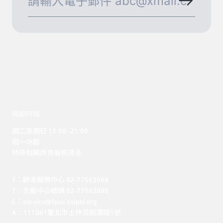
開館時間
週二至週日 12:00 -21:00

週一休館

特殊假期詳見最新消息
T：顧客服務中心 02-77563888 

T：北藝中心總機 02-77563800 

E：service@tpac-taipei.org 

A：111081臺北市士林區劍潭路1號