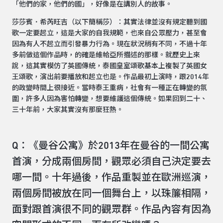
「他們的家，他們的國」，好像是在講別人的故事。
莎莎賓．希芮旺吉（以下簡稱莎）：其實法律並沒有規定聽到國
歌一定要起立，這是大家的自我規範，也來自公眾壓力，甚至會
因為有人不起立而引發暴力行為。現在狀況稍有不同，不過十年
多前做這個作品時，的確是維帢亞所描述的那樣。就歷史上來
說，這其實模仿了英國傳統，泰國皇室頌歌基本上複製了英國女
王頌歌，演出前要播放和起立也是。作品最初上演時，跟2014年
的政變時間上很接近。當時泰王重病，社會有一種正在轉變的氛
圍，許多人因為害怕轉變，想要維護這個傳統。如果回到二十、
三十年前，大家其實沒有那麼狂熱。
Q：《曼谷公寓》於2013年在曼谷的一間公寓
首演，分成兩個房間，觀眾必須自己決定要去
哪一間。十年過後，作品重製並在歐洲巡演，
兩個房間被放在同一個舞台上，以珠簾相隔，
面對跟首演很不同的觀眾群。作品內容有因為