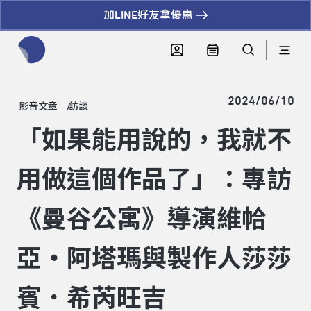
加LINE好友拿優惠
全網站搜尋節目、活動、影音文章
2024/06/10
影音文章
訪談
「如果能用說的，我就不
用做這個作品了」：專訪
《曼谷公寓》導演維帢
亞・阿塔瑪與製作人莎莎
賓．希芮旺吉