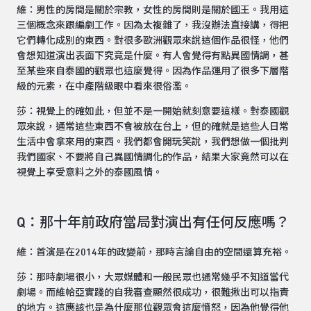
維：男性的房間是關於宗教，女性的房間則是關於國王。我用這
三個概念來跟編劇工作。因為太複雜了，我沒辦法直接講，得把
它們轉化成別的東西。對很多歐洲觀眾來說這個作品很怪，他們
會想知道演出表面下究竟是什麼。有人會覺得有點異國情調，甚
至某些來自泰國的觀眾也這麼覺得。因為作品運用了很多下層階
級的元素，在中產階級眼中看來很俗濫。
莎：視覺上的確如此，但並不是一開始就刻意要這樣。對泰國觀
眾來說，通常這些東西不會被放在台上，但的確就是這些人日常
生活中會拿來用的東西。我們都會開玩笑說，我們想做一個批判
我們國家、不要將自己異國情調化的作品，結果大家竟然可以在
視覺上享受意料之外的泰國風情。
Q：那十年前政府當局對演出有任何反應嗎？
維：首演是在2014年的政變前，那時言論自由的空間還算充裕。
莎：那時劇場很小，大眾媒體和一般民眾也通常幾乎不知道當代
劇場。而維帢亞實踐的自我審查顯然很成功，很難揪出可以指責
的地方。這應該也是為什麼那位觀眾會這麼憤怒，因為他覺得他