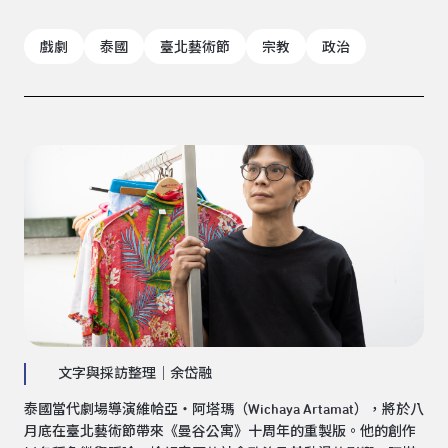
戲劇
泰國
臺北藝術節
宗教
政治
文字與採訪整理｜余岱融
泰國當代劇場導演維帢亞・阿塔瑪（Wichaya Artamat），將於八
月底在臺北藝術節帶來《曼谷公寓》十周年的重製版。他的創作