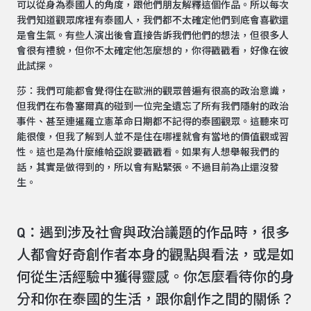
可以從身為泰國人的角度，跟他們朋友解釋這個作品。所以每次
我們知道觀眾席裡有泰國人，我們都不太確定他們到底會喜歡還
是會生氣。有些人演出後會直接告訴我們他們的想法，但很多人
會很有禮貌，但你不太確定他怎麼想的，你得戳戳看，好像在彼
此試探。
莎：我們可能都會覺得住在歐洲的觀眾普遍有很高的政治意識，
但我們在布魯塞爾真的碰到一位完全遺忘了所有我們隱射的政治
事件、甚至連暹羅立憲革命日期都不記得的泰國觀眾。這聽來可
能很傻，但我了解到人並不是住在哪裡就會有當地的價值觀或習
性。這也是為什麼維帢亞說要戳戳看。如果有人想舉報我們的
話，其實是做得到的，所以會有點緊張。不過目前為止還沒發
生。
Q：遇到涉及社會與政治議題的作品時，很多
人都會好奇創作者本身的觀點與看法，或是如
何從生活經驗中獲得靈感。你怎麼看待你的身
分和你在泰國的生活，跟你創作之間的關係？