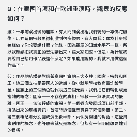
Q：在泰國首演和在歐洲重演時，觀眾的反應
如何？
維：十年前演出後的座談，有人問到演出裡我們玩的一尊佛陀雕
像。玩弄這個宗教象徵刺激到很多觀眾，有人問我：你為什麼樣
這樣做？你想要說什麼？他說，因為觀眾的知識水平不一樣，所
以我應該把我真正的想法講出來，讓大家知道。但是，為什麼我
要說自己想用作品表達什麼呢？
如果能用說的，我就不用做這個
作品了。
莎：作品的結構是對應著泰國社會的三大支柱：國家、宗教和國
王。這三個支柱是泰國人的常識，從小就用學校教育轟炸給學
童，國旗上的三個顏色就代表這三個元素。我們把它們轉化成更
複雜的概念：國家──不存在的真相、宗教──無法實現的優
雅、國王──無法達成的幸福。第一個概念發展成演出前半部、
拼貼出來的廣播資訊，首演時這個聲音貫穿了兩個房間。第二、
第三個概念則分別變成演出後半部、兩個房間裡的對話。這些用
來創作的概念，也許聽來就只是概念，但都有一個明確想要達到
的目標。