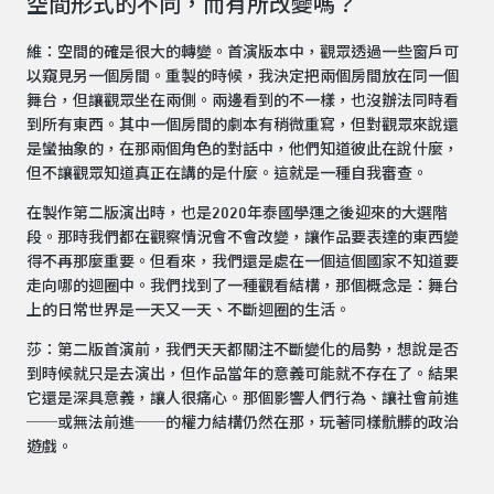
空間形式的不同，而有所改變嗎？
維：空間的確是很大的轉變。首演版本中，觀眾透過一些窗戶可
以窺見另一個房間。重製的時候，我決定把兩個房間放在同一個
舞台，但讓觀眾坐在兩側。兩邊看到的不一樣，也沒辦法同時看
到所有東西。其中一個房間的劇本有稍微重寫，但對觀眾來說還
是蠻抽象的，在那兩個角色的對話中，他們知道彼此在說什麼，
但不讓觀眾知道真正在講的是什麼。這就是一種自我審查。
在製作第二版演出時，也是2020年泰國學運之後迎來的大選階
段。那時我們都在觀察情況會不會改變，讓作品要表達的東西變
得不再那麼重要。但看來，我們還是處在一個這個國家不知道要
走向哪的迴圈中。我們找到了一種觀看結構，那個概念是：舞台
上的日常世界是一天又一天、不斷迴圈的生活。
莎：第二版首演前，我們天天都關注不斷變化的局勢，想說是否
到時候就只是去演出，但作品當年的意義可能就不存在了。結果
它還是深具意義，讓人很痛心。那個影響人們行為、讓社會前進
──或無法前進──的權力結構仍然在那，玩著同樣骯髒的政治
遊戲。