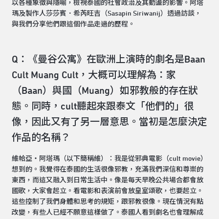
以各種象徵與隱喻，檢視泰國的社會政治及其動盪的影響。阿塔
瑪及製作人莎莎賓．希芮旺吉（Sasapin Siriwanij）透過訪談，
與我們分享他們跟這個作品走過的歷程。
Q：《曼谷公寓》在歐洲上演時的劇名是Baan
Cult Muang Cult，大概可以理解為：家
（Baan）與國（Muang）如邪教般的存在狀
態。同時，cult聽起來跟泰文「他們的」很
像，因此又有了另一層意思。當初是怎麼決定
作品的名稱？
維帢亞・阿塔瑪（以下簡稱維）：我是從邪典電影（cult movie）
想到的。我覺得在泰國的生活很像邪教，充滿我們深信和尊崇的
東西，而這又融入到日常生活中。像是每天早晚公共場合都會放
國歌，大家會起立。看電影和表演前會放皇室頌歌，也要起立。
這些控制了我們身體和思考的規矩，跟邪教很像。現在情況有點
改變，有些人已經不願意這樣做了。泰國人看到劇名也會理解成