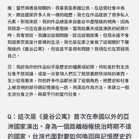
維：當然兩者是相關的，我畢竟是泰國公民，在這個社會中長
大，跟這國家許多人有一樣的經歷，我也在作品裡放了很多私人
元素。對我來說，我的作品總是來自曼谷中產階級的視角，因為
我就是一位住在曼谷的中產階級。當我拍農夫或是漁民的紀錄片
時，我會想說，我講出這個問題、說出這個故事，但我永遠不會
知道那究竟是什麼樣的生活。我也是在那之後做了這個關於下層
階級的《曼谷公寓》，但這是不是很有問題？我現在也在質疑我
自己。
莎：我認為你的作品似乎是歷史的檔案或紀錄，特別是針對主流
社會不想談論、或是一旦發現人們忘了就想要趕快抹除的東西。
至少從我看來，你的許多作品都扮演了這個角色，把歷史和社會
上被忽視的部分跟記憶擺在一起，用演出作為方法，來建立一個
主流社會之外、與其平行的當代社會。
Q：這次是《曼谷公寓》首次在泰國以外的亞
洲國家演出。身為一個距離極權統治時期不遠
的國家，台灣也面對要如何喚回與記憶歷史的