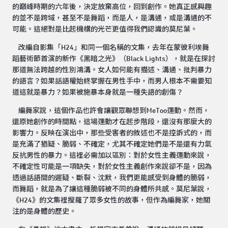
的巔峰時期的六年後，決定放棄高位，回到創作。她真正感興趣
的並不是跨域，甚至不是舞蹈，而是人，是溝通，或是溝通的不
可能。這絕對是比起機構的光芒更值得我們認識的莫尼葉。
改編自影集「H24」和同一個名稱的文集，去年在蒙彼利埃舞
蹈藝術節首演的新作《黑暗之光》（Black Lights），就是在探討
那道無法跨越的性別鴻溝。女人如何能有描述、溝通、批判暴力
的語言？如果話語權始終掌握在男性手中，而男人根本不需要知
道這就是暴力？如果被施暴本身就是一種失語的創傷？
編舞家說，這個作品也許會讓觀眾聯想到MeToo運動。然而，
還原她創作的時間點，這場運動才在起步階段，還沒有那麼大的
影響力。反映在演出中，那些受害者的敘述也不是控訴式的，而
是充滿了猶疑、脆弱、不確定，尤其不確定她們是不是還有力氣
反抗男性的暴力。這裡必需加以區別：對於女性主義運動來說，
不確定性可能是一項缺失，對於女性主義創作來說卻不是，因為
透過話語間的遲疑、斷裂、沈默，我們更能感受到身體的脆弱，
而舞蹈，就是為了讓這種脆弱被不同的身體所共感。莫尼葉說，
《H24》的文集裡搜羅了眾多女性的故事，但作為編舞家，她關
注的是身體的歷史。