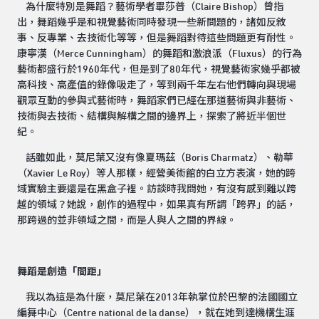
為什麼特別是舞蹈？藝術學者畢莎普（Claire Bishop）曾指
出，舞蹈幾乎是和視覺藝術同時發現一些新問題的，諸如反敘
事、反專業、去技術化等等，但是舞蹈對待這些問題更有耐性。
康寧漢（Merce Cunningham）的舞蹈和激浪派（Fluxus）的行為
藝術都盛行於1960年代，但是到了80年代，視覺藝術家幾乎都被
高科技、高產值的錄像吸走了，等到兩千年左右他們轉向與現場
觀眾互動的參與式藝術時，舞蹈家們已經在那道藝術與非藝術、
技術與去技術、結構與解構之間的邊界上，探索了將近半個世
紀。
話雖如此，莫尼葉又沒有像夏瑪茲（Boris Charmatz）、勒華
（Xavier Le Roy）等人那樣，經營美術館的白立方表演，她的跨
域實驗主要還是在黑盒子裡。訪談時我問她，有沒有感到難以跨
越的領域？她說，創作的過程中，如果真有所謂「跨界」的話，
那跨過的並非領域之間，而是人與人之間的界線。
舞蹈是創造「間距」
我以為這是為什麼，莫尼葉在2013年執掌位於巴黎的法國國立
編舞中心（Centre national de la danse），就在她到達機構生涯