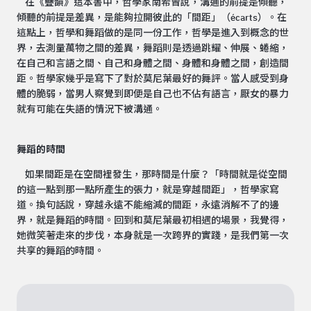
在《疊韻》這本書中，哲學家南希曾說，溝通的前提是傾聽，
傾聽的前提是差異，是能夠拉開彼此的「間距」（écarts）。在
這點上，哲學和舞蹈做的是同一份工作，哲學是進入到概念的世
界，去測量萬物之間的差異，舞蹈則是透過跳耀、伸展、蜷縮，
在自己和言語之間、自己和身體之間、身體和身體之間，創造間
距。哲學家幾乎是寫下了對於莫尼葉最好的舞評。當人感受到身
體的脆弱，當男人察覺到即便是自己也不佔有語言，厭女的暴力
就有可能在失語的情況下被溝通。
舞蹈的時間
如果間距是在空間裡發生，那時間是什麼？「時間就是從空間
的這一點到那一點所產生的張力，就是穿越間距」，哲學家寫
道。換句話說，穿越永遠不能縮減的間距，永遠消解不了的邊
界，就是舞蹈的時間。回到和莫尼葉最初相遇的場景，我覺得，
她微笑著走來的步伐，本身就是一次跨界的實踐，是我們第一次
共享的舞蹈的時間。