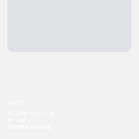
開館時間
週二至週日 12:00 -21:00

週一休館

特殊假期詳見最新消息