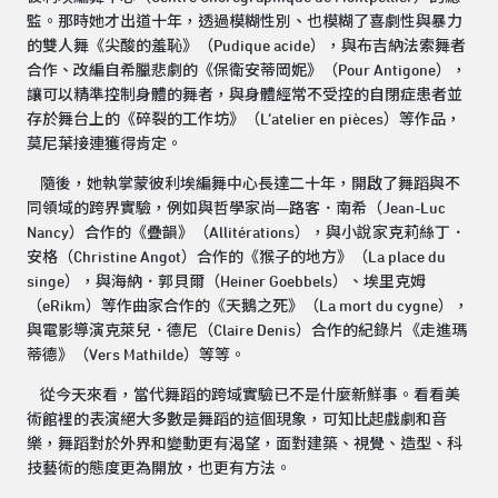
監。那時她才出道十年，透過模糊性別、也模糊了喜劇性與暴力
的雙人舞《尖酸的羞恥》（Pudique acide），與布吉納法索舞者
合作、改編自希臘悲劇的《保衛安蒂岡妮》（Pour Antigone），
讓可以精準控制身體的舞者，與身體經常不受控的自閉症患者並
存於舞台上的《碎裂的工作坊》（L’atelier en pièces）等作品，
莫尼葉接連獲得肯定。
隨後，她執掌蒙彼利埃編舞中心長達二十年，開啟了舞蹈與不
同領域的跨界實驗，例如與哲學家尚—路客．南希（Jean-Luc
Nancy）合作的《疊韻》（Allitérations），與小說家克莉絲丁．
安格（Christine Angot）合作的《猴子的地方》（La place du
singe），與海納．郭貝爾（Heiner Goebbels）、埃里克姆
（eRikm）等作曲家合作的《天鵝之死》（La mort du cygne），
與電影導演克萊兒．德尼（Claire Denis）合作的紀錄片《走進瑪
蒂德》（Vers Mathilde）等等。
從今天來看，當代舞蹈的跨域實驗已不是什麼新鮮事。看看美
術館裡的表演絕大多數是舞蹈的這個現象，可知比起戲劇和音
樂，舞蹈對於外界和變動更有渴望，面對建築、視覺、造型、科
技藝術的態度更為開放，也更有方法。