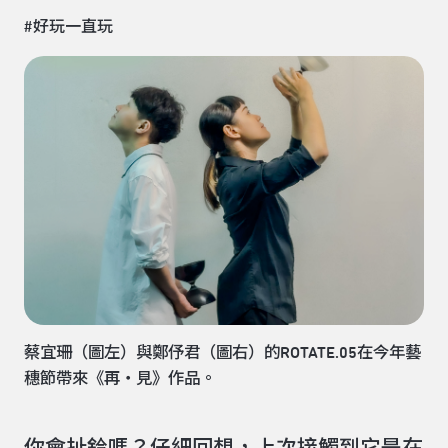
#好玩一直玩
蔡宜珊（圖左）與鄭伃君（圖右）的ROTATE.05在今年藝
穗節帶來《再・見》作品。