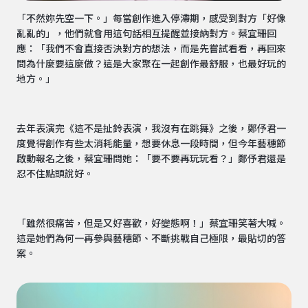
「不然妳先空一下。」每當創作進入停滯期，感受到對方「好像
亂亂的」，他們就會用這句話相互提醒並接納對方。蔡宜珊回
應：「我們不會直接否決對方的想法，而是先嘗試看看，再回來
問為什麼要這麼做？這是大家聚在一起創作最舒服，也最好玩的
地方。」
去年表演完《這不是扯鈴表演，我沒有在跳舞》之後，鄭伃君一
度覺得創作有些太消耗能量，想要休息一段時間，但今年藝穗節
啟動報名之後，蔡宜珊問她：「要不要再玩玩看？」鄭伃君還是
忍不住點頭說好。
「雖然很痛苦，但是又好喜歡，好變態啊！」蔡宜珊笑著大喊。
這是她們為何一再參與藝穗節、不斷挑戰自己極限，最貼切的答
案。