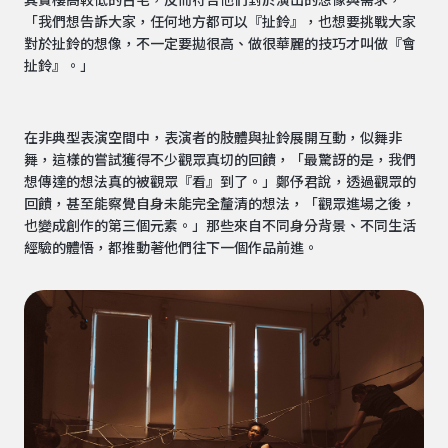
其實樓高較低的古宅，反而符合他們對於演出的想像與需求，
「我們想告訴大家，任何地方都可以『扯鈴』，也想要挑戰大家
對於扯鈴的想像，不一定要拋很高、做很華麗的技巧才叫做『會
扯鈴』。」
在非典型表演空間中，表演者的肢體與扯鈴展開互動，似舞非
舞，這樣的嘗試獲得不少觀眾真切的回饋，「最驚訝的是，我們
想傳達的想法真的被觀眾『看』到了。」鄭伃君說，透過觀眾的
回饋，甚至能察覺自身未能完全釐清的想法，「觀眾進場之後，
也變成創作的第三個元素。」那些來自不同身分背景、不同生活
經驗的體悟，都推動著他們往下一個作品前進。