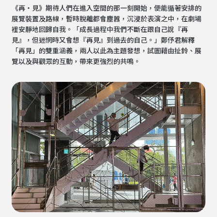
《再・見》期待人們在進入空間的那一刻開始，便能循著安排的
展覽裝置及路線，暫時脫離都會塵囂，沉浸於表演之中，在劇場
裡安靜地回歸自我。「成長過程中我們不斷在跟自己說『再
見』，但迷惘時又會想『再見』到過去的自己。」鄭伃君解釋
「再見」的雙重涵義，兩人以此為主題發想，試圖藉由扯鈴、展
覽以及與觀眾的互動，帶來更強烈的共鳴。