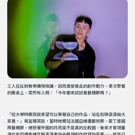
三人在扯鈴教學團隊相識，因而激發彼此的創作動力，某次聚餐
的飯桌上，突然有人問：「今年要來試試看藝穗節嗎？」
「從大學時期我就希望可以帶著自己的作品，站在街頭表演給大
家看。」蔡宜珊笑說，當時她嚮往法國亞維儂藝術節、愛丁堡國
際藝穗節，總想著外國的月亮是不是真的比較圓，後來才發現臺
灣也有同樣能讓年輕表演者自由展現創作欲望的平臺──就是已