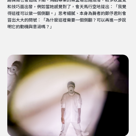
路偶爾也會造成卡關。馬戲專業的蔡宜珊思緒活潑，較多以直覺
和技巧面出發，例如當她感覺對了，會天馬行空地提出：「我覺
得這裡可以做一個側翻。」思考細膩、本身為舞者的鄭伃君則會
冒出大大的問號：「為什麼這裡需要一個側翻？可以再進一步說
明它的動機與意涵嗎？」