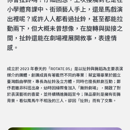
你會扯鈴嗎？仔細回想，上次接觸到它是在
小學體育課中、街頭藝人手上，還是馬戲演
出裡呢？或許人人都看過扯鈴，甚至都能拉
動兩下，但大概未曾想像，在旋轉與拋接之
間，扯鈴還能在劇場裡展開敘事，表達情
感。
成立於 2023 年春天的「ROTATE.05」是以扯鈴與舞蹈為主要表演
媒介的團體。創團成員有著截然不同的專業：蔡宜珊畢業於國立
臺灣戲曲學院，專長為扯鈴及立方體，同時也擅長默劇互動；鄭
伃君雖非科班出身，幼時因緣際會加入「舞鈴劇場」，開啟了對
於表演藝術的喜愛，並持續精進舞蹈至今；陳品豪則是擁有街舞
背景。看似風馬牛不相及的三人，卻因「扯鈴」而有了交集。