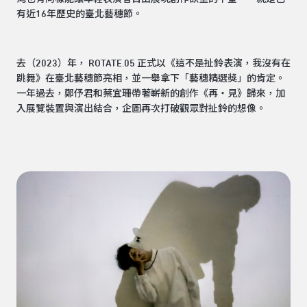
有近16年歷史的臺北藝穗節。
去（2023）年， ROTATE.05 正式以《這不是扯鈴表演，我沒有在
跳舞》在臺北藝穗節亮相，並一舉拿下「藝穗精選獎」的肯定。
一年過去，鄭伃君和蔡宜珊帶著嶄新的創作《再・見》歸來，加
入展覽裝置與演出結合，企圖再次打破觀眾對扯鈴的想像。