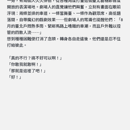
一旁，有兩個人久久徘徊，從各種角度打量這個臺北藝穗節首度
開放的表演場地。劇場人的直覺讓他們興奮，立刻有畫面在眼前
浮現：兩條並排的車道，一條當舞臺、一條作為觀眾席，高低錯
落間，自帶魔幻的戲劇效果──但劇場人的常識也提醒他們：「8
月的臺北戶悶熱多雨、緊鄰馬路上嘈雜的車潮，而且戶外難以控
管的四散人流⋯⋯」
想到種種困難便打消了念頭，轉身各自走遠後，他們還是忍不住
打給彼此。
「真的不行？搞不好可以啊！」
「你敢我就敢啊！」
「那就是這裡了吧！」
「好！」