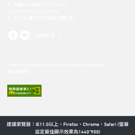
T：北藝中心總機 02-77563800 

E：service@tpac-taipei.org 

A：111081臺北市士林區劍潭路1號
LINE好友
Taipei Performing Arts Center © All Rights Reserved
隱私權政策
建議瀏覽器：IE11.0以上、Firefox、Chrome、Safari (螢幕
設定最佳顯示效果為1440*900)