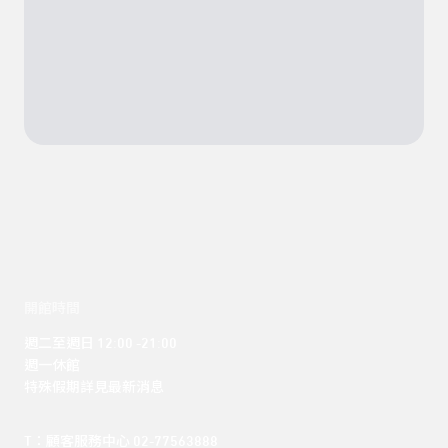
開館時間
週二至週日 12:00 -21:00

週一休館

特殊假期詳見最新消息
T：顧客服務中心 02-77563888 
