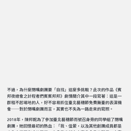
不過，為什麼閉嘴劇團要「自找」這麼多挑戰？此次的作品《賓
邦夜總會之計程者們賓賓邦邦》劇情簡介其中一段寫著：這是一
群租不起場地的人，好不容易抓住臺北藝穗節免費舞臺的表演機
會──對於閉嘴劇團而言，其實也不失為一路走來的寫照。
2018年，陳邦妮為了參加臺北藝穗節而號召身旁的同學組了閉嘴
劇團，她回憶最初的熱血：「我、佳縈，以及其他創團成員都是