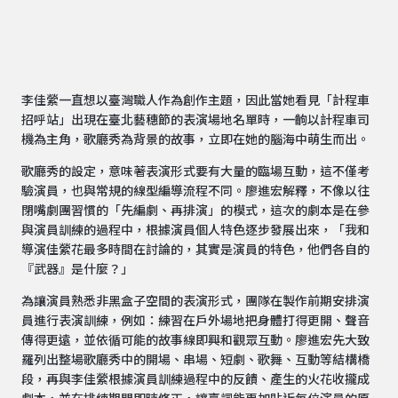
李佳縈一直想以臺灣職人作為創作主題，因此當她看見「計程車
招呼站」出現在臺北藝穗節的表演場地名單時，一齣以計程車司
機為主角，歌廳秀為背景的故事，立即在她的腦海中萌生而出。
歌廳秀的設定，意味著表演形式要有大量的臨場互動，這不僅考
驗演員，也與常規的線型編導流程不同。廖進宏解釋，不像以往
閉嘴劇團習慣的「先編劇、再排演」的模式，這次的劇本是在參
與演員訓練的過程中，根據演員個人特色逐步發展出來，「我和
導演佳縈花最多時間在討論的，其實是演員的特色，他們各自的
『武器』是什麼？」
為讓演員熟悉非黑盒子空間的表演形式，團隊在製作前期安排演
員進行表演訓練，例如：練習在戶外場地把身體打得更開、聲音
傳得更遠，並依循可能的故事線即興和觀眾互動。廖進宏先大致
羅列出整場歌廳秀中的開場、串場、短劇、歌舞、互動等結構橋
段，再與李佳縈根據演員訓練過程中的反饋、產生的火花收攏成