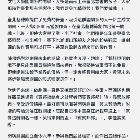
文化大學國劇系的同學，大多是南部上來臺北念書的孩子，大家
那時對臺北都有個嚮往：我們要參加藝穗節！我們要做戲！」
臺北藝穗節提供了免費的舞臺，吸引這群國劇系的大一新生成立
劇團，一人掏出500元當製作費，在臺北藝穗節創作出第一齣
戲。此後，即使大家畢了業、出了社會，他們還是年年參與臺北
藝穗節、推出新作，臺下也漸漸出現親友之外的粉絲觀眾，讓劇
團的製作費用可以打平，甚至有盈餘支撐來年的製作費。
陳邦妮對於劇團未來的期望，務實也浪漫，她說：「我想證明劇
場不是只能靠團員燃燒熱情來運作，我很堅持做事情不能免費，
即使還無法給予業界的價格，但一定會將費用給大家，希望未來
逐步朝職業劇團的形式穩定運作。」
對他們來說，做劇團一直是又挑戰又好玩的一件事。而團隊也期
許觀眾進場看《賓邦夜總會之計程者們賓賓邦邦》時，儘管放輕
鬆、享受這份娛樂，最好還可以喝著閉嘴劇團「藝文贊助票」附
贈的啤酒沉浸在戲劇裡，忘記自己根本置身在計程車道上，「就
像這齣劇名一樣，笑得東倒西歪，『賓賓邦邦』。」李佳縈笑
說。
閉嘴劇團創立至今六年，參與過四屆藝穗節，創作出五齣作品，