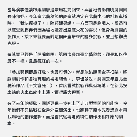
當導演李佳縈跟編劇廖進宏場勘完回來，興奮地告訴閉嘴劇團團
長陳邦妮，今年臺北藝穗節的舞臺就決定在北藝中心的計程車道
時，「我快瘋掉了。」陳邦妮笑說。一方面同是劇場人，當然可
以感受到夥伴們因為場地迸發出靈感火花的喜悅，但身為劇團的
製作人，接下來就要面對這個舞臺帶來的諸多挑戰，並且想辦法
克服。
這其實已經是「閉嘴劇團」第四次參加臺北藝穗節，卻是和以往
最不一樣，且最瘋狂的一次。
「參加藝穗節最好玩、也最可貴的，就是能跳脫黑盒子框架，將
戲劇創作和各種有趣的場地結合。」李佳縈說，劇團去年臺北藝
穗節作品《不笑會死！》，首度嘗試挑戰非典型場地，在新北投
車站的火車車廂中上演，獲得廣大迴響。
有了去年的經驗，團隊更進一步迷上了非典型空間的可能性，今
年他們不只挑戰在全戶外空間演出，也翻轉了原本先發想劇本再
找場地的創作邏輯，而是嘗試從場地的特性創作出相呼應的劇
本。