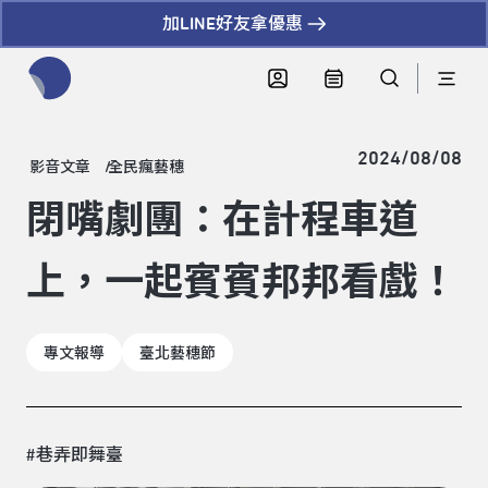
加LINE好友拿優惠
全網站搜尋節目、活動、影音文章
2024/08/08
影音文章
全民瘋藝穗
閉嘴劇團：在計程車道
上，一起賓賓邦邦看戲！
專文報導
臺北藝穗節
#巷弄即舞臺