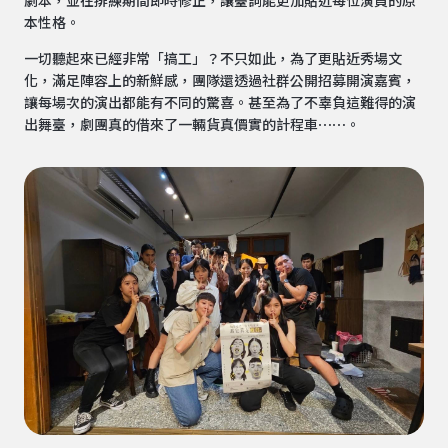
劇本，並在排練期間即時修正，讓臺詞能更加貼近每位演員的原
本性格。
一切聽起來已經非常「搞工」？不只如此，為了更貼近秀場文
化，滿足陣容上的新鮮感，團隊還透過社群公開招募開演嘉賓，
讓每場次的演出都能有不同的驚喜。甚至為了不辜負這難得的演
出舞臺，劇團真的借來了一輛貨真價實的計程車⋯⋯。