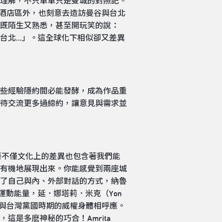
理解，不只單單只是雙城的對照記。
條通酒店區外，也刻意去造訪曼谷與台北
既陌生又熟悉，甚至開玩笑的說：
北...」。這全球化下相似卻又差異
些經驗隱約間必能發酵，成為作品重
待交流更多過締約，讓意見與需求並
示著不僅文化上的差異也包含著我們能
有機地展現出來。你能感覺到兩座城
了自己與內、外部對話的方式，納魯
社會運動能量，延．娜塔莉．米克（Yon
身體與台灣黨國時期的威權身體相呼應。
是多麽神秘的巧合！Amrita