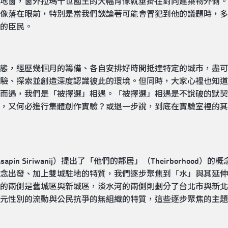
地窗，窗外拉瑪十世國王的大幅肖像就垂掛在對向建築物外側。
像落在眼前，特別是當我們談論著可能會冒犯到他的議題時，多
的臣民。
態，經歷幾個月的籌備、各自安排好時間抵達特定的城市，盡可
驗、探索並創造深度認識彼此的環境。但同時，大家心裡也知道
而遇，我們是「被擇選」相遇。「被擇選」相遇是不說破的默契
，又何必進行集體創作實驗？或退一步說，到底在實驗室裡的其
apin Siriwanij）提出了「他們的鄰居」（Theirborhoo
念出發、加上雙城駐地的特質，我們逐步聚焦到「水」與其延伸
的兩側是舊城區與新城區，淡水河的兩側則劃分了台北市與新北
元性別的流動與公民抗爭的無組織的特質，這些逐步聚焦的主題