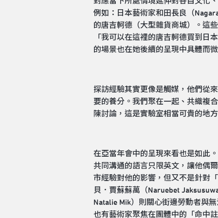
對應當下所處情境延伸對各自文化、
例如：日本藝術家和田長良（Naga
的唐吉軻德（大型雜貨商城）。這些
「我可以在這裡的唐吉軻德買到日本
的場景也在她後續的呈現中具體而微
探訪經驗其實更像是觸媒，他們從來
要的養分。我們聚在一起、共織複合
陳討論，這是實驗室相當可貴的地方
在亞當年會中的呈現來看也是如此。列
共同溝通的語言只限英文，讓他偶爾
市經驗對他的影響，但又不是針對「
貝．賈蘇蘇萬（Naruebet Ja
Natalie Mik）則關心街邊
也有藝術家聚焦在團體中的「命中註