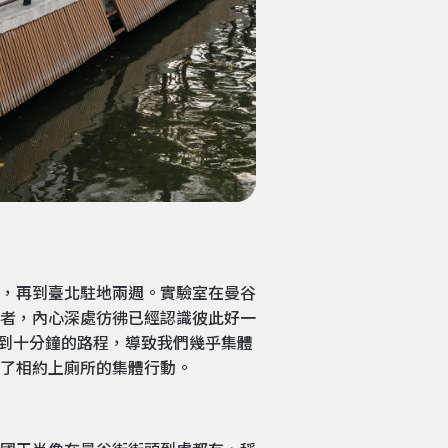
後，再到臺北駐地兩週。實驗室在曼谷
者，內心深處彷彿已經認識彼此好一
榻飯店不到十分鐘的路程，導致我們幾乎集體
了相約上廁所的集體行動。