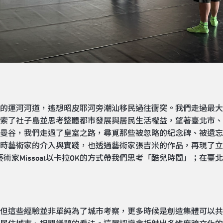
的運河河道，遙想昭皮耶河旁潮汕移民過往衝突。我們走過最大
索了社子島並思考整體都市發展與居民生活權益，望著臺北市、
曼谷，我們走過了皇室之路，尋覓那些被忽略的紀念碑、被遺忘
時藝術家的介入與實踐，也透過藝術家張吉米的作品，再現了立
m、藝術家Missoat以卡拉OK的方式帶我們思考「酷兒時間」；
但這些經驗並非單純為了城市考察，更多時候是創造集體可以共