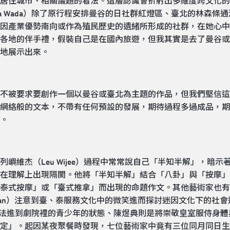
居住城市、相關議題的看法。這層認識會折射出多維度跨文化的
ra Wada）除了原行程安排曼谷的日社群紅燈區、臺北的林森
因產業優勢南向或作為殖民歷史的遺緒所形成的社群，在她心中
各地的伴手禮，假裝自己是在國內旅遊，但我其實是去了曼谷或台
地展示出來。
不被要求要創作一個以曼谷或臺北為主題的作品，但我們堅信這
網絡般的文本，不帶有任何預設的發展，期待過程多過成品，期
。
嶼維杰（Leu Wijee）過程中常常說自己「半知半解」，暗
在理解上出現隔閡。他將「半知半解」結合「八卦」與「按摩」
泰式按摩」或「臺式推拿」而出現的命題作文。其他藝術家也有
ksusuwan）注意到臺、泰服務文化中的微笑進而探討迷因文化下的
勞動者與無法進到劇院裡的青少年的狀態、陳煜典則是將崇敬皇室服侍
定」。起因某夜聚餐時發現，七位藝術家中竟有三位同月同日生，這