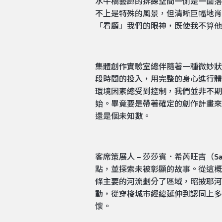
水牛橋藝廊的排練空間一側是一面落
不上是特殊的風景，但清晰巨幅地肖
「看顧」我們的眼神，既使我不算他
集體創作實驗室總伴隨著一種微妙狀
段時間的投入，用完整的身心進行體
環境因素總受到控制，我們並非不期
始。畢竟要是帶著確定的創作計畫來
還是個未知數。
客席策展人 – 莎莎賓．希芮旺吉（Sas
點，並探索未被彰顯的故事。從這概
條主要的河流劃分了區域，昭披耶河
動，從穿梭城市經緯延伸到認同上多
懷。