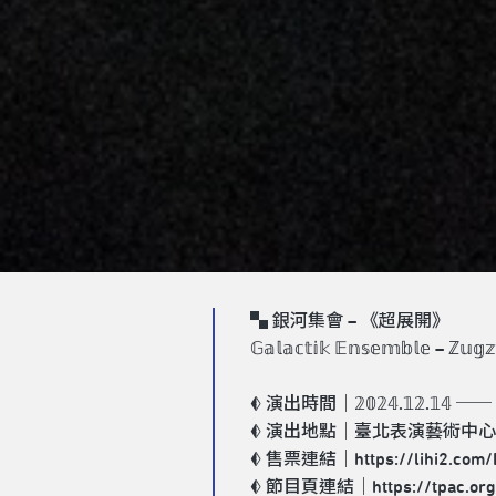
▚ 銀河集會 – 《超展開》
𝔾𝕒𝕝𝕒𝕔𝕥𝕚𝕜 𝔼𝕟𝕤𝕖𝕞𝕓𝕝𝕖 – ℤ𝕦𝕘
​
𖥑 演出時間｜𝟚𝟘𝟚𝟜.𝟙𝟚.𝟙𝟜 ── 𝟚𝟘
𖥑 演出地點｜臺北表演藝術中
𖥑 售票連結｜
https://lihi2.com
𖥑 節目頁連結｜
https://tpac.or