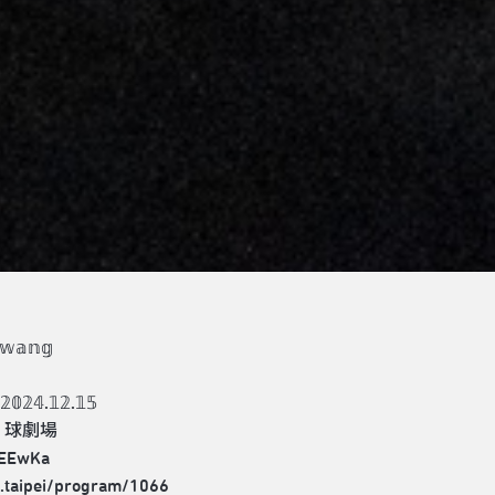
𝕫𝕨𝕒𝕟𝕘
𝟚𝟜.𝟙𝟚.𝟙𝟝
心 球劇場
/EEwKa
g.taipei/program/1066