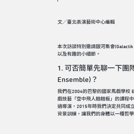
文／臺北表演藝術中心編輯
本次訪談特別邀請銀河集會(Galactik 
以及有趣的小細節。
1. 可否簡單先聊一下團
Ensemble)？
我們在2004的巴黎的國家馬戲學校 ENACR (
戲技藝「空中飛人翹翹板」的課程中認
過導演，2015年時我們決定共同成立銀
背景訓練，讓我們的身體以一種哲學