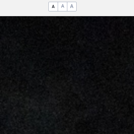
A
A
A