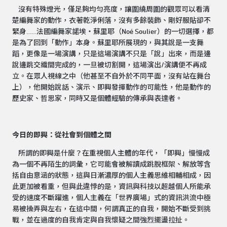
沒有特殊燈光，僅足夠均勻亮度，讓圍繞周圍的觀眾可以看清
楚編舞家的動作，衣著乾淨俐落，沒有多餘裝飾、剛好服貼卻不
緊身……法國編舞家諾埃・蘇里耶（Noé Soulier）的一切選擇，都
是為了回到「動作」本身。蘇里耶所展現的，與其說是一支舞
蹈，更像是一場演講，只是這場演講不只是「說」出來，而是邊
說邊跳交織間完成的，一旦被切割開，這場演出/演講便不再成
立。在眾人視線之中（他甚至不自外於不同平面，沒有站在舞台
上），他開始說話、演示、即興發揮動作的可能性，他是動作的
歷史家、哲思家，同時又是個體經驗的傳承與表達者。
今日的即興：從社會到個體之間
所謂的即興是什麼？在重視個人主體的年代，「即興」慢慢成
為一個不再陌生的詞彙，它可能會被解讀成跳脫框架、解放等含
括自由意涵的狀態，這與日漸濃厚的個人主義思維相輔相成，因
此更加被看重，但與此違悖的是，資訊與科技以超越個人所能承
受的速度不斷躍進，個人主義在「世界廣場」式的資訊洪流中極
易被操弄與左右，在這中間，何謂真正的自我，開始不斷受到挑
戰，並在過度的自我肯定與自我懷疑之間強烈擺盪拉扯。