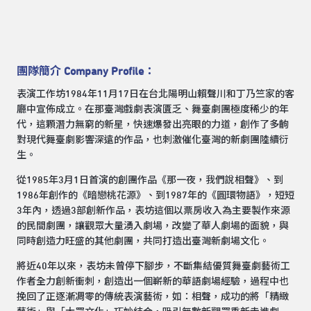
團隊簡介 Company Profile：
表演工作坊1984年11月17日在台北陽明山賴聲川和丁乃竺家的客
廳中宣佈成立。在那臺灣戲劇表演匱乏、舞臺劇團極度稀少的年
代，這顆潛力無窮的新星，快速爆發出亮眼的力道，創作了多齣
對現代舞臺劇影響深遠的作品，也刺激催化臺灣的新劇團陸續衍
生。
從1985年3月1日首演的創團作品《那一夜，我們說相聲》、到
1986年創作的《暗戀桃花源》、到1987年的《圓環物語》，短短
3年內，透過3部創新作品，表坊這個以票房收入為主要製作來源
的民間劇團，讓觀眾大量湧入劇場，改變了華人劇場的面貌，與
同時創造力旺盛的其他劇團，共同打造出臺灣新劇場文化。
將近40年以來，表坊未曾停下腳步，不斷集結優質舞臺劇藝術工
作者全力創新衝刺，創造出一個嶄新的華語劇場經驗，過程中也
挽回了正逐漸凋零的傳統表演藝術，如：相聲，成功的將「精緻