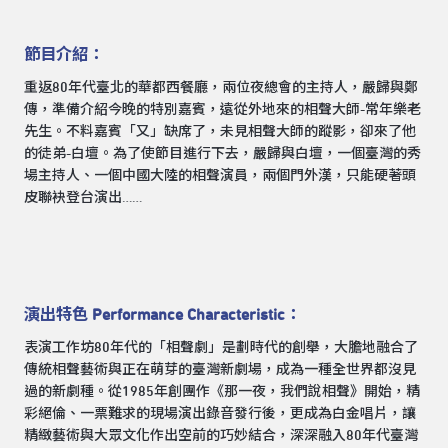
節目介紹：
重返80年代臺北的華都西餐廳，兩位夜總會的主持人，嚴歸與鄭
傳，準備介紹今晚的特別嘉賓，遠從外地來的相聲大師-常年樂老
先生。不料嘉賓「又」缺席了，未見相聲大師的蹤影，卻來了他
的徒弟-白壇。為了使節目進行下去，嚴歸與白壇，一個臺灣的秀
場主持人、一個中國大陸的相聲演員，兩個門外漢，只能硬著頭
皮聯袂登台演出……
演出特色 Performance Characteristic：
表演工作坊80年代的「相聲劇」是劃時代的創舉，大膽地融合了
傳統相聲藝術與正在萌芽的臺灣新劇場，成為一種全世界都沒見
過的新劇種。從1985年創團作《那一夜，我們說相聲》開始，精
彩絕倫、一票難求的現場演出錄音發行後，更成為白金唱片，讓
精緻藝術與大眾文化作出空前的巧妙結合，深深融入80年代臺灣