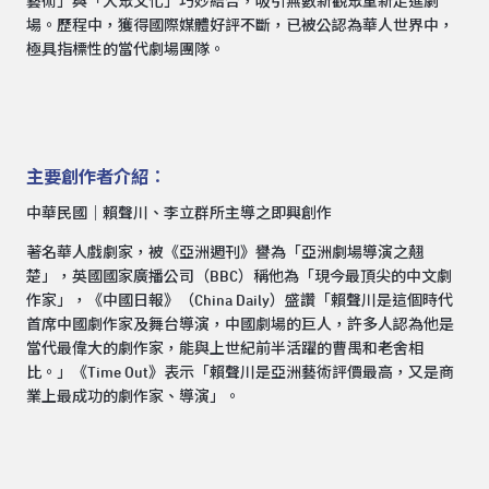
藝術」與「大眾文化」巧妙結合，吸引無數新觀眾重新走進劇
場。歷程中，獲得國際媒體好評不斷，已被公認為華人世界中，
極具指標性的當代劇場團隊。
主要創作者介紹
：
中華民國│賴聲川、李立群所主導之即興創作
著名華人戲劇家，被《亞洲週刊》譽為「亞洲劇場導演之翹
楚」，英國國家廣播公司（BBC）稱他為「現今最頂尖的中文劇
作家」，《中國日報》（China Daily）盛讚「賴聲川是這個時代
首席中國劇作家及舞台導演，中國劇場的巨人，許多人認為他是
當代最偉大的劇作家，能與上世紀前半活躍的曹禺和老舍相
比。」《Time Out》表示「賴聲川是亞洲藝術評價最高，又是商
業上最成功的劇作家、導演」。