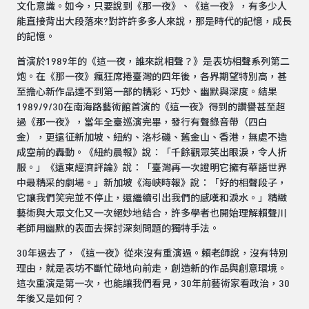
文化意識。如今，只要說到《那一夜》、《這一夜》，有多少人
能直接背出大段落來?對許許多多人來說，那是時代的記憶，成長
的記憶。
首演於1989年的《這一夜，誰來說相聲？》是表坊相聲系列第二
炮。在《那一夜》瘋狂席捲臺灣的四年後，各界期望特別高，甚
至擔心新作品達不到第一部的精彩、巧妙、幽默與深度。結果
1989/9/30在南海路藝術館首演的《這一夜》得到的讚譽甚至超
過《那一夜》，當年全臺巡演完畢，發行有聲錄音帶（四白
金），更遠征新加坡、紐約、洛杉磯、舊金山、香港，無處不造
成空前的轟動。《紐約晨報》說：「千餘觀眾笑出眼淚，令人折
服。」《遠東經濟評論》說：「臺灣再一次證明它擁有華語世界
中最精采的劇場。」新加坡《海峽時報》說：「好的相聲段子，
它讓我們笑完並不停止，還繼續引出我們的感嘆和淚水。」精緻
藝術與大眾文化又一次絕妙地結合，許多學者也開始理解賴聲川
老師用幽默的表面去探討深刻問題的獨特手法。
30年過去了，《這一夜》從來沒有重演過。賴老師說，沒有特別
理由，就是表坊不斷忙碌地向前走，創造新的作品與創意環境。
這次重演是第一次，也能讓我們看見，30年前藝術家看政治，30
年後又是如何？