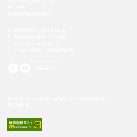
週二至週日 12:00 -21:00

週一休館

特殊假期詳見最新消息
T：顧客服務中心 02-77563888 

T：北藝中心總機 02-77563800 

E：service@tpac-taipei.org 

A：111081臺北市士林區劍潭路1號
LINE好友
Taipei Performing Arts Center © All Rights Reserved
隱私權政策