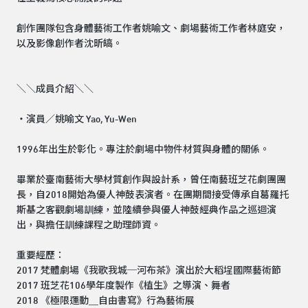
創作團隊包含身體藝術工作者姚喻文、劇場藝術工作者林庭安，
以及影像創作者沈昕皜。
＼＼成員介紹＼＼
・演員／姚喻文 Yao, Yu-Wen
1996年出生於彰化。專注於劇場中物件材質與身體的關係。
畢業於臺南藝術大學材質創作與設計系，曾任南藝班芝花劇團團
長，自2018開始為優人神鼓表演者。在團期間接受傳承自葛羅托
斯基之客觀劇場訓練，並陸續參與優人神鼓經典作品之巡迴演
出，與擔任訓練課程之助理師資。
重要經歷：
2017 梵體劇場《我歌我城─河布茶》演出於大稻埕國際藝術節
2017 班芝花106學年度製作《植生》之導演、舞者
2018 《極限運動＿自由書寫》行為藝術展