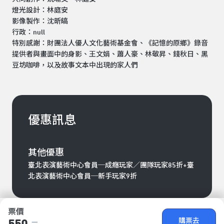
燈光設計：林庭安
影像製作：沈昕皜
行政：null
特別感謝：財團法人優人文化藝術基金會、《記憶的原鄉》錄音
提供者與畫面中的身影、王文娟、蕭人豪、林敬昇、錢秋日、黑
豆坊咖啡，以及故事文本中出現的家人們
優惠訊息
其他優惠
臺北表演藝術中心會員─成癮玩家／團隊玩家85折+臺
北表演藝術中心會員─新手玩家9折
票價
購票去