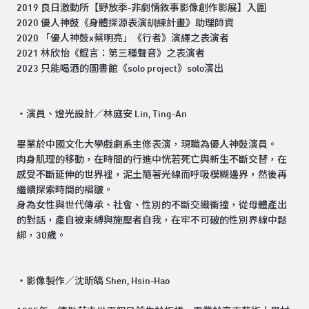
2019 良日激動所【野放季-非劇情敘事影像創作影展】入圍
2020 優人神鼓《身體探源表演訓練計畫》助理師資
2020 「優人神鼓x蔡明亮」《行者》演繹之表演者
2021 林欣怡《鯤言：第三種聲音》之表演者
2023 只能喝酒的圖書館《solo project》solo演出
・演員、燈光設計／林庭安 Lin, Ting-An
畢業於中國文化大學戲劇系主修表演，現職為優人神鼓演員。
肉身肌理的移動，在時間的行進中恍若死亡與新生不斷交替，在
感受不斷延伸的世界裡，泥土隨著光線而呼吸模糊邊界，然後再
繼續探索時間的褶皺。
身為女性與世代傳承、社會、性別的不斷交織衝撞，從母體產出
的對話，產自被束縛與施壓者自我，在牢不可破的性別界線中鬆
綁，30歲。
・影像製作／沈昕皜 Shen, Hsin-Hao