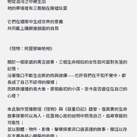
牠從混沌之中被生出
祂的夢境裡有三胞胎在廢墟玩耍
它們在嬉鬧中生成世界的意義
共同戴上鑲嵌進臉面的自我
《怪物：阿窟那嘛牠祂》
關於一個家庭的寓言故事，三個生命相扣的女性如何面對失落的
記憶。
沿著傷口不斷生出新的肉與皮膚——也許我們在不知不覺中，都
長成了自己不認得的模樣；
而跌跌撞撞的長大後，那個最初的小孩，至今是否還住在自己的
心裡？
本此製作受雅歌塔《怪物》與《惡童日記》啟發，借真實的生命
故事探索何以為人，從直視心底的迷惘中照見自己，追尋穿越的
可能性；
並以肢體、物件、影像、擊樂探索非口語表達的敘事，關注以存
在主義為核心開展的命題。