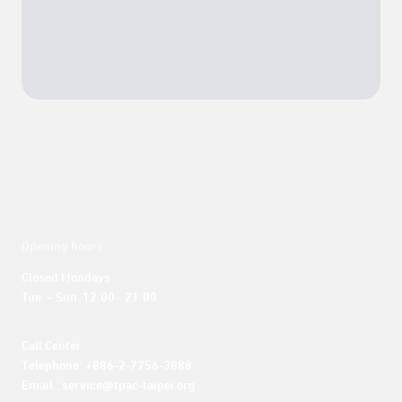
Opening hours
Closed Mondays

Tue. – Sun. 12:00 - 21:00
Call Center 

Telephone: +886-2-7756-3888

Email : service@tpac-taipei.org