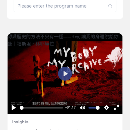
認識歷史的方法不只有一種——Hey, 讓我的身體說給你
聽｜福斯坦．林耶庫拉
Play
-01:17
Play
Mute
Settings
Enter
Insights
fullsc