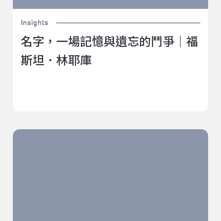
Insights
名字，一場記憶與遺忘的鬥爭｜福
斯坦．林耶庫
在Uber發明之前 南非最前衛祖魯人力車夫