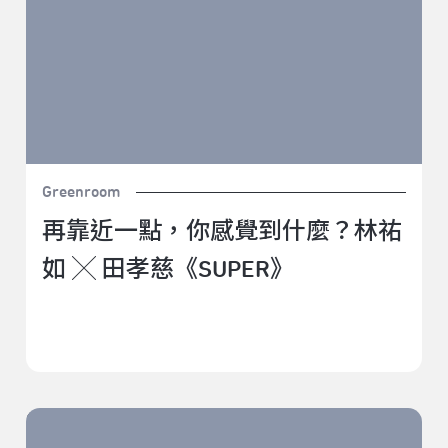
Greenroom
再靠近一點，你感覺到什麼？林祐
如 ╳ 田孝慈《SUPER》
當劇場回到一片黑暗，怎麼在現實中再造幻覺？ ——李
銘宸 《百葉》