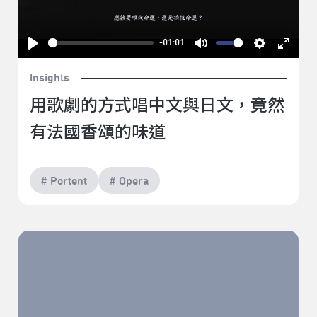
-01:01
Play
Mute
Settings
Enter
Insights
fullsc
用歌劇的方式唱中文與日文，竟然
有法國香頌的味道
# Portent
# Opera
一身傲骨，只為堅持寫作美學的那個男人