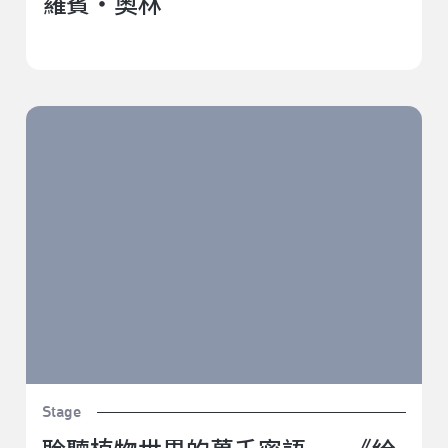
羅賓・奧林
聆聽植物世界的萬千密語——《給植物的音樂會》
Stage