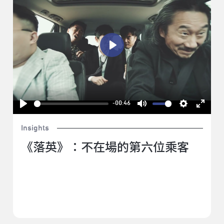
Play
-00:46
Play
Mute
Settings
Enter
Insights
fullsc
《落英》：不在場的第六位乘客