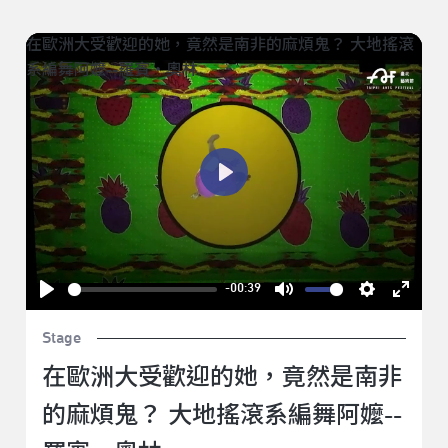
在歐洲大受歡迎的她，竟然是南非的麻煩鬼？ 大地搖滾
系編舞阿嬤--羅賓・奧林
Play
-00:39
Play
Mute
Settings
Enter
Stage
fullsc
在歐洲大受歡迎的她，竟然是南非
的麻煩鬼？ 大地搖滾系編舞阿嬤--