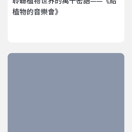
聆聽植物世界的萬千密語——《給
植物的音樂會》
不（只）是看戲的人