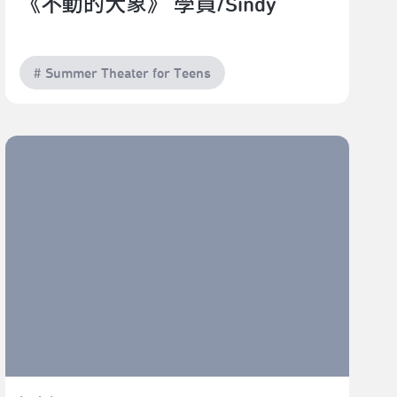
《不動的大象》 學員/Sindy
# Summer Theater for Teens
青少年夏日瘋劇場 | 燃起你心中小世界的《戀愛OX》 學
員/楊啟東