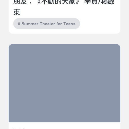
朋友：《不動的大象》 學員/楊啟
東
# Summer Theater for Teens
青少年夏日瘋劇場 | 戀愛X公式 學員/Sindy