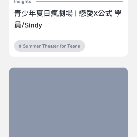
Insights
青少年夏日瘋劇場 | 戀愛X公式 學
員/Sindy
# Summer Theater for Teens
堆高機舉高高｜2022星際劇場：187巷的工廠小孩－
《堆高機》（評論：陳盈帆）