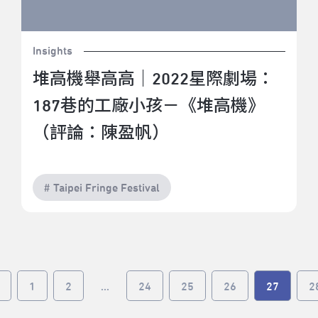
Insights
堆高機舉高高｜2022星際劇場：
187巷的工廠小孩－《堆高機》
（評論：陳盈帆）
# Taipei Fringe Festival
1
2
...
24
25
26
27
2