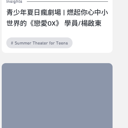
Insights
青少年夏日瘋劇場 | 燃起你心中小
世界的《戀愛OX》 學員/楊啟東
# Summer Theater for Teens
發現，線上的風景｜2022星際劇場：《室內旅遊計畫－
船上的漫步者》＆187巷的工廠小孩－《堆高機》（評
論：楊智翔）