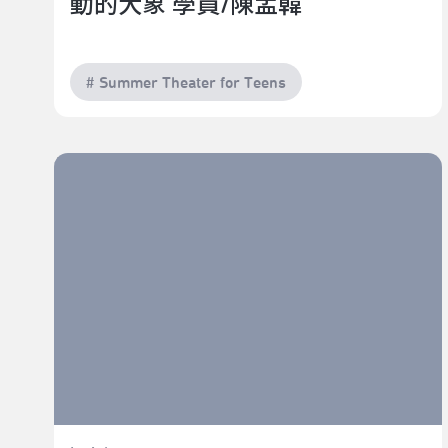
動的大象 學員/陳孟韓
# Summer Theater for Teens
青少年夏日瘋劇場 | 有迷宮的地方就會有精靈？！ 學
員/沙巴