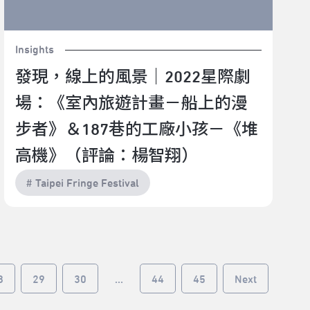
Insights
發現，線上的風景｜2022星際劇
場：《室內旅遊計畫－船上的漫
步者》＆187巷的工廠小孩－《堆
高機》（評論：楊智翔）
# Taipei Fringe Festival
8
29
30
...
44
45
Next