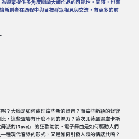
致敬，為觀眾提供多角度閱讀大師作品的可能性。同時，也有
座，讓新創者在過程中與目標群眾相見與交流，有更多的前
》
在呢？大腦是如何處理這些新的聲音？而這些新穎的聲響
相比，這些聲響有什麼不同的魅力？這次北藝嚴選盧卡斯
派對(Rave)』的狂歡氣氛。電子舞曲是如何驅動人們
及一種現代音樂的形式，又是如何引發人類的情感共鳴？