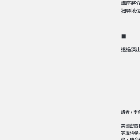
講座將
獨特地
■
透過演
講者 / 
美國密西
並策劃主
掌握科學
奏、作曲