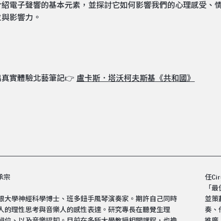
介紹電子聲響的基本元素，並探討它如何影響我們的心理感受、
位與影響力。
出真實體驗北藝筆記👉
盧卡斯．塔沃柯夫斯基《共和國》
李承宗
任C
「最
根大學神經科學博士、班多鈕手風琴演奏家。期許自己同時
持國家兩廳院Podcast 《表演藝術心理話》。目前除了演
人的理性思考與音樂人的感性表達。研究專長在聽覺生理
、配樂、音樂製作等工作外，也致力於藝術以及科學教育的