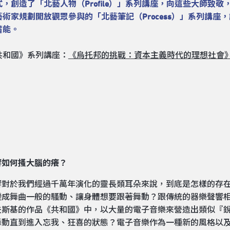
式，創造了「北藝人物（Profile）」系列講座，向這些大師
藝術家規劃開放觀眾參與的「北藝筆記（Process）」系列講
蓄能。
共和國》系列講座：
《烏托邦的挑戰：資本主義時代的理想社會
響如何搔大腦的癢？
響對於我們經過千萬年演化的靈長類耳朵來說，到底是怎樣的存
變成舞曲一般的騷動、讓身體想要跟著舞動？跟傳統的器樂聲響
斯基的作品《共和國》中，以大量的電子音樂來營造出類似『銳舞
舞動直到進入忘我、狂喜的狀態？電子音樂作為一種新的風格以