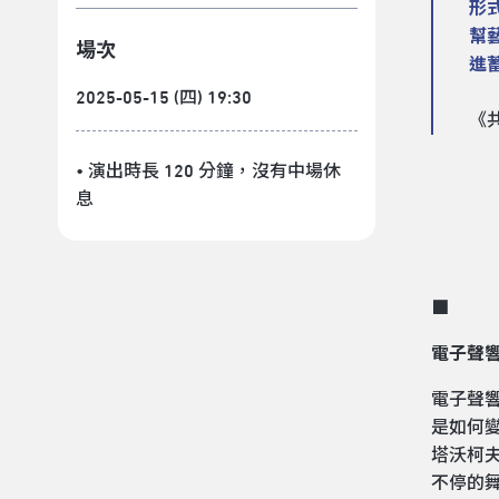
形
幫
場次
進
2025-05-15 (四) 19:30
《
• 演出時長 120 分鐘
，沒有中場休
息
■
電子聲
電子聲
是如何
塔沃柯夫
不停的