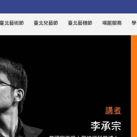
臺北藝術節
臺北兒藝節
臺北藝穗節
場館服務
學