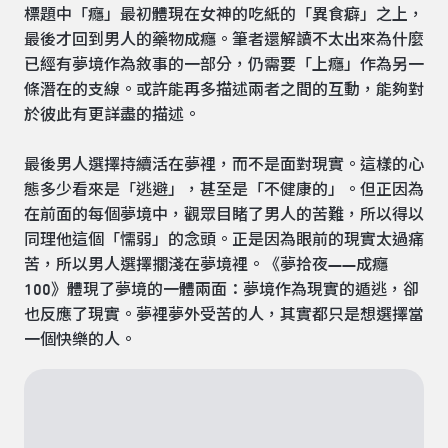
標題中「癮」最初體現在女神的吃紙的「異食癖」之上，
最後才回到男人的藥物成癮。筆者還解讀不太出來為什麼
已經有夢境作為敘事的一部分，仍需要「上癮」作為另一
條潛在的支線。或許能再多描述兩者之間的互動，能夠對
於彼此有更詳盡的描述。
最後男人選擇持續活在夢裡，而不是面對現實。這樣的心
態多少看來是「逃避」，甚至是「不健康的」。但正因為
在前面的每個夢境中，觀眾目睹了男人的苦難，所以得以
同理他這個「懦弱」的念頭。正是因為眼前的現實太過痛
苦，所以男人選擇擱淺在夢境裡。《夢拾夜——成癮
100》體現了夢境的一體兩面：夢境作為現實的遁逃，卻
也反應了現實。夢裡夢外受苦的人，其實都只是想選擇當
一個快樂的人。