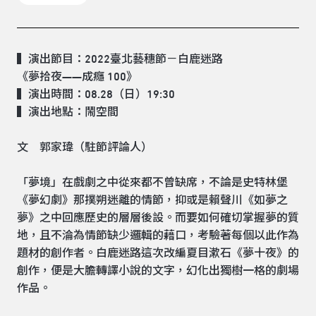
▍演出節目：2022臺北藝穗節－白鹿迷路
《夢拾夜——成癮 100》
▍演出時間：08.28（日）19:30
▍演出地點：鬧空間
文 郭家瑋（駐節評論人）
「夢境」在戲劇之中從來都不曾缺席，不論是史特林堡
《夢幻劇》那撲朔迷離的情節，抑或是賴聲川《如夢之
夢》之中回應歷史的層層後設。而要如何確切掌握夢的質
地，且不淪為情節缺少邏輯的藉口，考驗著每個以此作為
題材的創作者。白鹿迷路這次改編夏目漱石《夢十夜》的
創作，便是大膽轉譯小說的文字，幻化出獨樹一格的劇場
作品。