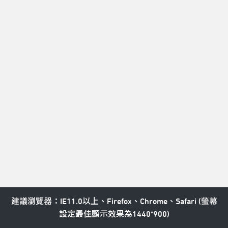
E：service@tpac-taipei.org 

A：111081臺北市士林區劍潭路1號
LINE好友
Taipei Performing Arts Center © All Rights Reserved
隱私權政策
建議瀏覽器：IE11.0以上、Firefox、Chrome、Safari (螢幕
設定最佳顯示效果為1440*900)