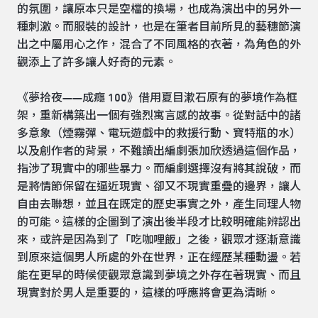
的氛圍，讓原本只是空檔的換場，也成為演出中的另外一
種刺激。而服裝的設計，也是在筆者目前所見的藝穗節演
出之中屬用心之作，混合了不同風格的衣著，為角色的外
觀添上了許多讓人好奇的元素。
《夢拾夜——成癮 100》借用夏目漱石原有的夢境作為框
架，重新構築出一個有強烈寓言感的故事。從對話中的諸
多意象（煙霧彈、電玩遊戲中的救援行動、寶特瓶的水）
以及創作者的背景，不難讀出編劇張加欣透過這個作品，
指涉了現實中的哪些暴力。而編劇選擇沒有將其說破，而
是將情節保留在逼近現實、卻又不現實重疊的邊界，讓人
自由去聯想，並且在既定的歷史事實之外，產生同理人物
的可能。這樣的企圖到了演出後半段才比較明確能辨認出
來，或許是因為到了「吃咖哩飯」之後，觀眾才逐漸意識
到原來這個男人所處的外在世界，正在經歷某種動盪。若
能在更早的時候使觀眾意識到夢境之外存在著現實、而且
現實對於男人是重要的，這樣的呼應將會更為清晰。