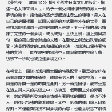
《夢拾夜——成癮 100》援引小說中日本文化的設定，描
述一名女神來到人世，給予一個受到回憶所苦的男人十個
夢境的機會，讓他能夠逐步想起過往發生的種種。男人在
自己的房間裡面，試圖以偷窺的方式觀察外在的世界，而
他卻怎麼樣都想不起來眼前的人是誰。五十分鐘的演出鋪
陳了完整的十個夢境，或長或短、且快且慢，加上如同詩
句一般的獨白混合對話的文體，在聽覺上創造出跌宕的感
受。演員們穩健的口條和細膩的表演，也讓演出保持著特
殊的質地，且能在親密的場地中大膽與觀眾的視線互動，
彷彿下一秒就也被拉進夢境之中。
在視覺上，團隊也活用鬧空間的特殊配置。觀眾被安排在
兩個房間之間的連通道，體驗著男人的「偷窺視角」。而
兩邊的房間一邊的時間是此刻、另一頭是回憶，觀眾坐落
在過去與未來的夾縫之中，彷彿是一個時間之外的旁觀
者，對於兩邊所發生的事情都有著同樣的關照，卻也不涉
入，創造出特殊的觀看體驗。其中，影像的運用讓人印象
深刻。不僅能夠銜接不同夢境的內容，也能呈現當下劇情