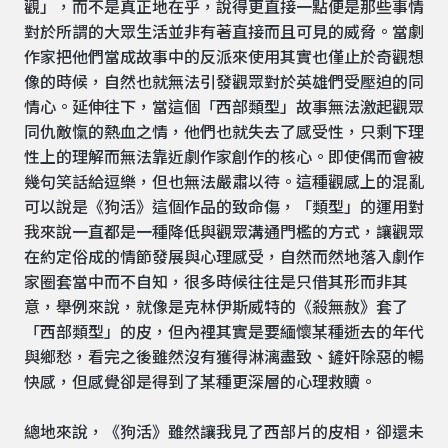
觀」，而不是真正地在乎，說得更直接一點便是那些事情
對於所謂的大眾生活並非有著直接而且可見的威脅。當劇
作家把他們當成故事中的反派來使用其實也僅止於奇觀想
像的時候，自然也就無法引發觀眾對於英雄們受壓迫的同
情心。延伸往下，當這個「西部類型」故事無法激起觀眾
同仇敵愾的熱血之情，他們也就失去了感受性，只剩下理
性上的理解而無法靠近劇作家創作的核心。即使偶而會被
幾句笑話給逗樂，但也無法嚴肅以待。這種觀感上的混亂
可以說是《狗活》這個作品的致命傷，「類型」的運用對
我來說一直都是一種降低與觀眾溝通門檻的方式，讓觀眾
在約定俗成的情節發展與心理感受，自然而然地落入劇作
家圈套當中而不自知，很多時候往往是只借其形而非其
意，舉例來說，就像是克林伊斯威特的《殺無赦》套了
「西部類型」的皮，但內裡其實是要緬懷某種逝去的年代
與鄉愁，看完之後雖然沒有獲得淋漓盡致、鏟奸除惡的暢
快感，但感覺卻是得到了某種更深層的心理救贖。
總地來說，《狗活》雖然讓我見了西部片的皮相，卻還未