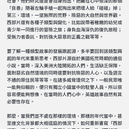
社會，他們終究還是會挺身而出，把藏在心中很深的那個
「良善」隨著左輪手槍一起掏出來把壞人給「碰碰」掉；
第三，環境，一望無際的荒野、險惡的大自然與世界觀。
西部片還有各種子類型與變化，比如說帶著稚嫩的幼兒或
青少年一同進行的冒險之旅；身負血海深仇的復仇旅程；
受無力者委託、對抗強大惡意的正義之戰等等。
要了解一種類型故事的發展跟起源，多半要回到該類型興
起的年代來重新思考，西部片源自於美國拓荒時期的通俗
小說。當時，深入美洲大陸開拓的人們，生活缺乏保障，
面對惡劣自然環境的同時還要對抗險惡的人心、以及語言
不通的原住民等等等。在諸多威脅環伺之下，一般民眾唯
一能夠仰賴的，便只有獨立小鎮當中的駐警人員。所以很
容易便能夠想像，在當時的人們心中，英雄故事自然有其
必要性存在。
那麼，當我們並不處在那樣的環境、那樣的年代當中，甚
至連文化背景都大相逕庭的情況下，如何重新書寫「西部