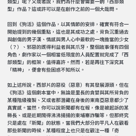
類型」呢？又或者說，我們為什麼會需要一齣「西部類
型」作品？這或許可以是在創作之前的一個大哉問。
回到《狗活》這個作品，以其情節的安排，確實有符合一
開始提到的幾個重點，這也是其成功之處，背負沉重過去
與創傷的男子漢、情感與男人心中最軟的一塊擔當的少女
（？）、邪惡的既得利益者與其爪牙，整個故事僅有四個
角色，劇作家以一個相當低限度的人員配置就完成了「西
部類型」的框架，值得嘉許。然而，若是再往下深究其
「精神」，便會有些困惑不知所以。
如上述所說，西部片的惡役（惡意）有其發展源頭，但在
《狗活》這個劇本當中，無論是里長的貪婪與其所背負的
某種階級複製、又或者那潛藏在身後的東南亞惡意都少了
真實感。當然，你可以說新聞都有在報，像是被起訴的某
縣長、或是近期鬧得沸沸揚揚的柬埔寨詐騙等，但那終究
只是處在「新聞」的狀態，當我們大部分的平凡人在觀看
那些新聞的時候，某種程度上也只是在觀注一種「奇