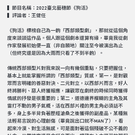
▍節目名稱：2022臺北藝穗節
《狗活》
▍評論者：王健任
《狗活》標榜自己為一齣「西部類型劇」，那就從這個角
度來談談這作品。個人跟這個劇本還算有緣，畢竟我從劇
作家發展初始便一直（非自願地）關注至今被演出為止
（但終究還是因為大雨而只看了不到半齣）。
傳統西部類型片對我來說一向有幾個重點，只要把握住，
基本上就能掌握所謂的「西部類型」質感，第一，是對觀
眾而言明確的善惡對決、二元對立，以西部片而言，好人
終將勝利、惡人終獲報應，讓觀眾在劇終的時候同時獲得
情感的抒發是很重要的；第二，道德邊界模糊的主角及其
雷打不動的男子氣概，活在西部片裡的男主角必須話不
多，身上多半背負著歷經滄桑之後獲得的副產品，某種無
法輕易言說的心理創傷（畢竟說出口就不MAN了），看
起來冷漠、對生活無感，可是面對著這個殘破不公不義的