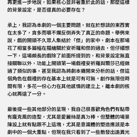
再更進一步地說，如果核心並非著重於此的話，那麼這樣
的背景設定，是否還真的必要存在？
承上，我認為本劇的一個主要問題，就在於想談的東西實
在太多了，貪多而嚼不爛反倒弄失了真正的命題。舉例來
說，戲的開頭不久眾人集結於「傑」的家中，劇本在那場
花了相當多篇幅在描繪關於安祈羅和傑的過去，但仔細想
一下，這場頗長的戲除了前面所提到的，和背景設定無直
接關聯以外，功能上開頭第一場戲裡安祈羅與爾莎已經做
過了類似的事，甚至我認為將劇本攤開來分析的話，傑這
個角色在戲裡的存在基本上就是可有可無。創作無限但時
間有限，多花一份心力在其他感情的建立上，離本劇的核
心就再遠了一分。
最後提一些其他部分的呈現，我自己很喜歡角色們有點帶
有龐克風的造型，尤其是愛麗絲是真ㄉ棒。但整體的場景
陳設上就有點跟不上這塊，尤其是意識體的塑造應該是本
劇中的一個大重點，但現在我只看到了一些散發出詭異光