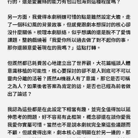
行的，還是愛麗絲的能力有包山包海到這種程度嗎？
另一方面，我覺得本劇稍嫌可惜的點是雖然設定大膽，走
了一個科幻風的背景故事，但感覺跟劇本想探討的核心卻
沒什麼關係。梳理本劇脈絡，似乎想講的還是脫不了愛情
課題，整齣戲繞著「我愛你所以過去做了對不起你的事，
那你還願意愛著現在的我嗎？」這點打轉。
但既然都已耗費苦心地建立出了世界觀，大花篇幅談人體
意識移植的可能性，核心要探討的卻不是人到底可不可以
靈肉分離的活著？既然AI機器人有了意識，那它是否可稱
之為人？如果後者答案為肯定的話，是否也已經為前者做
出了論述？
我認為這些都是在此設定下相當有趣，並完全值得加以延
伸思考的問題，好不容易有此框架，概念卻還在談你愛我
我愛你實屬可惜。當然也不是説本劇就完全棄這些議題而
不顧，但感覺得出來，劇本核心是明顯在於另一邊的，那