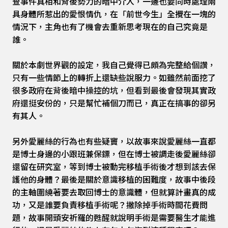
查事件真相和背後勢力的暗中介入，一邊也要同時處理兩
具身體所惹出的愛恨情仇，在「前世今生」全攪在一塊的
情況下，主角也有了機會去重新思考現在的自己究竟是
誰。
關於本劇世界觀的設定，我自己覺得已頗為完整給個讚，
只有一些情節上的轉折上還缺些說服力。如雖然前面挖了
很多政府在背後暗中操控的坑，但看到最後會發現其實政
府還挺安份的，只是幫忙補個刀而已，真正在搞事的卻另
有其人。
另外愛麗絲的行為也有些疑竇，以故事來說愛麗絲一直都
是博士身邊的小跟班兼保鏢，但在博士被調走後愛麗絲卻
還留在研究室，等到博士被動完移植手術後才想到該去保
護他的身體？最後是關於意識移植的困難度，故事中後段
的主軸圍繞著要去取回博士的意識體，但就算計畫真的成
功，又是誰要負責移植手術呢？撇除掉手術時間花費問
題，故事開頭安祈羅的甦醒就說明手術是需要醫生才能進