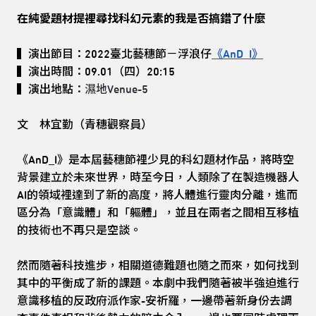
在純愛題材提裡尋找科幻元素的我是否搞錯了什麼
▍演出節目：2022臺北藝穗節－浮浪仔
《AnD_I》
▍演出時間：09.01（四）20:15
▍演出地點：
濕地Venue-5
文 林宜勤（青穗觀察員）
《AnD_I》是本屆藝穗節裡少見的科幻題材作品，將時空
背景建立於未來世界，時至今日，人類除了在製造機器人
AI的領域裡達到了新的高度，將人體進行靈肉分離，進而
區分為「意識體」和「軀體」，並且在兩者之間相互移植
的技術也不再只是空談。
然而隨著科技進步，相關道德難題也隨之而來，如何找到
其中的平衡成了新的課題。本劇中我們隨著被半強迫進行
意識移植的反政府派作家-安祈羅，一邊帶著新身份去調