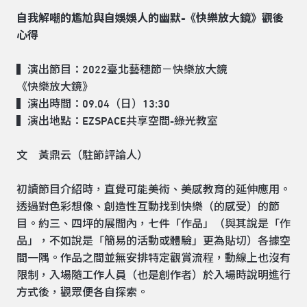
自我解嘲的尷尬與自娛娛人的幽默
-
《快樂放大鏡》觀後
心得
▍演出節目：2022臺北藝穗節－快樂放大鏡
《快樂放大鏡》
▍演出時間：09.04（日）13:30
▍演出地點：EZSPACE共享空間-綠光教室
文 黃鼎云（駐節評論人）
初讀節目介紹時，直覺可能美術、美感教育的延伸應用。
透過對色彩想像、創造性互動找到快樂（的感受）的節
目。約三、四坪的展間內，七件「作品」（與其說是「作
品」，不如說是「簡易的活動或體驗」更為貼切）各據空
間一隅。作品之間並無安排特定觀賞流程，動線上也沒有
限制，入場隨工作人員（也是創作者）於入場時說明進行
方式後，觀眾便各自探索。