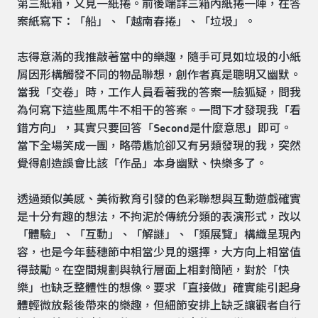
第三紙箱，又見一紙捲。前後端詳三箱內紙捲一陣，在答
案紙寫下：「船」、「越南春捲」、「垃圾」。
志得意滿的我推敲著當中的樂趣，隨手可見如垃圾的小紙
屑因形構觸發不同的物品聯想，創作者真是聰明又幽默。
當我「交卷」時，工作人員看著我的答案一臉狐疑，問我
為何寫下這些風馬牛不相干的答案。一問下才發現我「看
錯方向」，其實只要回答「Second是什麼意思」即可。
當下全場笑成一團，略帶尷尬卻又有另類發現的我，突然
覺得創造誤會比該「作品」本身幽默、快樂多了。
透過類似美感、美術教育引發的色彩聯想與互動遊戲確實
是十分有趣的想法，不拘泥於傳統分類的表演形式，改以
「體驗」、「互動」、「解謎」、「類展覽」構織呈現內
容，也是今年藝穗節中相當少見的選擇，大方向上相當值
得鼓勵。在空間規劃與執行層面上相對簡陋，對於「快
樂」也缺乏整體性的想像。要求「直接做」確實能引起身
體輕微放鬆後帶來的樂趣，但細節安排上缺乏讓觀者自行