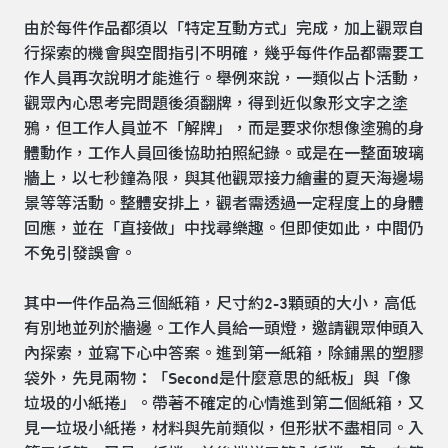
由於每件作品都須以「特定互動方式」完成，加上觀眾自
行探索的機會與空間指引不明確，幾乎每件作品都需要工
作人員再次說明才能進行。舉例來說，一類似占卜活動，
觀眾內心思考完問題後須翻牌，得到近似象形文字之塗
鴉，但工作人員並不「解牌」，而是要求你想像塗鴉的身
體動作，工作人員回後協助拍照紀錄。或是在一整面玻璃
牆上，以七秒鐘為限，與其他觀眾接力繪畫的夏天海邊場
景等等活動。整體安排上，觀者需透過一定程度上的身體
回應，並在「直接做」中找尋樂趣。但即使如此，中間仍
不免引發誤會。
其中一件作品為三個紙箱，尺寸約2-3顆頭的大小，高低
有別地並列於牆邊。工作人員給一頭燈，邀請觀眾伸頭入
內探索，並寫下心中答案。進到第一紙箱，除鋪黑的塑膠
袋外，先見兩物：「Second是什麼意思的紙板」與「像
垃圾的小紙捲」。帶著不確定的心情進到第二個紙箱，又
見一垃圾小紙捲，材料與先前類似，但形狀不盡相同。入