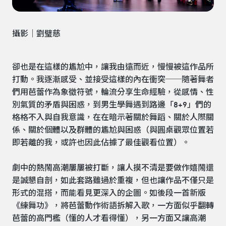
攝影｜劉璧慈
卻也是在這樣的尷尬中，讓我由遠而近，慢慢被這作品所
打動。我逐漸感受、並接受這樣的內在衝突──隨著舞者
們用芭蕾作為象徵符號，輪流分享生命經驗，從感情、性
別氣質的矛盾與困惑，到男生學舞遇到路邊「8+9」們的
格格不入與自我意識，在在暗示著關於舞蹈、關於人際關
係、關於個體以及群體的尷尬與困惑（與圓桌觀眾位置若
即若離的我，或許也因此佔據了最佳觀看位置）。
劇中的熱鬧高潮屢屢被打斷，讓人摸不清是要做作嬉鬧還
是誠懇自剖，如此套路雖過於重複，但也讓作品不僅只是
形式的混搭，而能看見更深入的企圖。如後段一首新版
《練舞功》，將芭蕾動作術語拆解入歌，一方面似乎翻轉
芭蕾的高門檻（懂的人才看得懂），另一方面又讓高潮