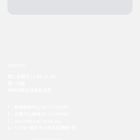
開館時間
週二至週日 12:00 -21:00

週一休館

特殊假期詳見最新消息
T：顧客服務中心 02-77563888 

T：北藝中心總機 02-77563800 

E：service@tpac-taipei.org 

A：111081臺北市士林區劍潭路1號