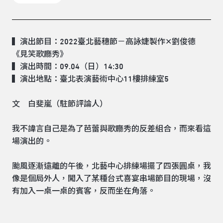
▍演出節目：2022臺北藝穗節－高詠婕製作✕劉俊德
《見笑歌廳秀》
▍演出時間：09.04（日）14:30
▍演出地點：臺北表演藝術中心11樓排練室5
文 白斐嵐（駐節評論人）
我不諱言自己是為了芭蕾與歌廳秀的反差組合，而來看這
場演出的。
颱風逐漸遠離的午後，北藝中心排練場擺了四張圓桌，我
像是個局外人，闖入了某種台式喜宴串場節目的現場，沒
有加入一桌一桌的賓客，反而坐在角落。