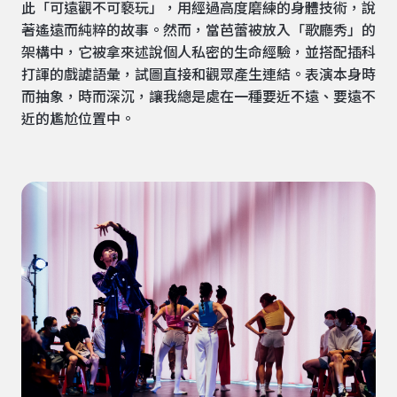
此「可遠觀不可褻玩」，用經過高度磨練的身體技術，說
著遙遠而純粹的故事。然而，當芭蕾被放入「歌廳秀」的
架構中，它被拿來述說個人私密的生命經驗，並搭配插科
打諢的戲謔語彙，試圖直接和觀眾產生連結。表演本身時
而抽象，時而深沉，讓我總是處在一種要近不遠、要遠不
近的尷尬位置中。