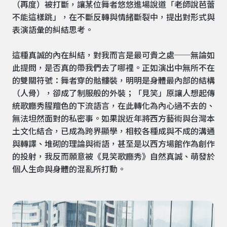
（再度）被打斷，讓某位舞者悠悠進場說道「老師說芭蕾
不能這樣跳」，在不斷反轉與情緒斷裂中，提出對形式與
表演語彙的糾結思考。
這種真誠的內在糾結，對我而言是最可貴之處──無論如
此提問，是否真的帶我們去了哪裡。正如演出中無所不在
的雙關符號：舞者穿的骷髏裝，明明是身體最內部的結構
（人骨），卻成了制服般的外裝；「見笑」原讓人想起傳
統歌廳秀腥羶色的下流語言，在此轉化為內心過不去的、
無法坦然面對的私密事。如果說近年將西方藝術與台灣本
土文化結合，已成為跨界顯學，相較各種成與不成的溝通
與轉譯、堆砌的理論與術語，甚至是以西方場館作為創作
的投射，我反而願意被《見笑歌廳秀》自然真誠、萌發於
個人生命與身體的混亂所打動。