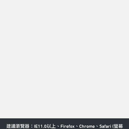
T：顧客服務中心 02-77563888 

T：北藝中心總機 02-77563800 

E：service@tpac-taipei.org 

A：111081臺北市士林區劍潭路1號
LINE好友
Taipei Performing Arts Center © All Rights Reserved
隱私權政策
建議瀏覽器：IE11.0以上、Firefox、Chrome、Safari (螢幕