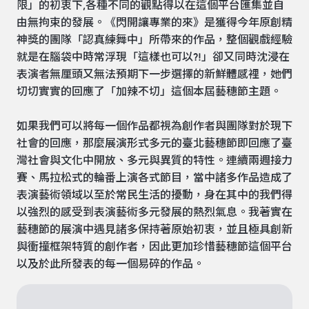
限」的初衷下,各種不同的觀點得以在這個平台匯集並自
由無拘束的發展。《閃開讓專業的來》是獲得今年原創精
神獎的團隊「認真練舞中」所帶來的作品，整個觀戲經驗
就是在腦袋中時常浮現「這樣也可以?!」卻又同時沈浸在
表演者無厘頭又無法預期下一步選擇的新鮮體感裡，她們
切切實實的回應了「加辣不切」這個本屆藝穗節主題。
如果我們可以將每一個作品都視為創作者與團隊對於現下
社會的回應，那麼展演形式多元的臺北藝穗節即回應了臺
灣社會與文化中開放、多元與異質的特性。連續兩週接力
賽、馬拉松式的輪番上演各式節目，當中諸多作品造成了
表演藝術領域以至於常民生活的擾動，身在其中的我們得
以強烈的感受到表演藝術多元發展的熱烈氣息。我著實在
藝穗節的展演中遇見諸多保持著原始初衷，並且極具創新
與衝撞框架特質的創作者，因此更加珍惜藝穗節這個平台
以及於此所發表的每一個易碎的作品。