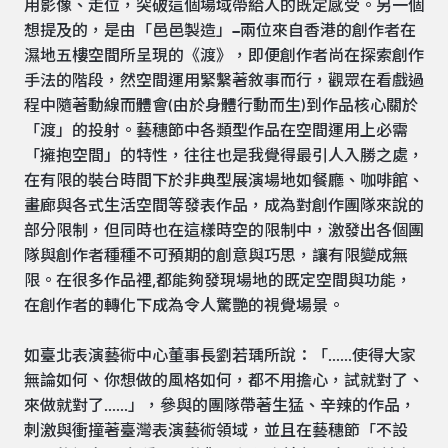
用影像、走位，突破這個場域帶給人的既定感受。另一個
想提及的，是由「邑邑製造」–兩位來自香港的創作者在
濕地五樓空間所呈現的《渡》，即便創作者尚在探索創作
手法的階段，然空間運用緊繫著敘事而行，觀眾在看戲過
程中隨著動線而體會(由於身體行動而生)到作品核心關於
「渡」的投射。藝穗節中各類型作品在空間運用上必需
「擁抱空間」的特性，往往也是我覺得最引人入勝之處，
在有限的裝台時間下於非典型展演場地如餐廳、咖啡館、
畫廊與各式生活空間等發表作品，成為對創作團隊來說的
部分限制，但同時也在這樣時空的限制中，激發出各個團
隊與創作者種種不可預期的創意與巧思，讓有限變成無
限。在很多作品裡,都能夠發現場地的既定空間與功能，
在創作者的轉化下成為令人驚艷的視覺場景。
如臺北表演藝術中心董事長劉若瑀所說：「......使得大家
無論如何、你想做的風格如何，都不用擔心，試就對了、
來做就對了......」，參與的團隊帶著生猛、辛辣的作品，
刺激與衝撞著臺灣表演藝術領域，並且在藝穗節「不設