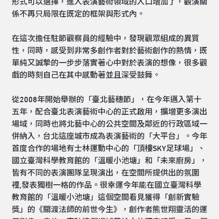
形式可以選擇，進入表演藝術領域的入口增加了，觀演關
係不再只局限在既定的框架與形式內。
在這次擔任駐節觀察員的經驗中，發現觀眾組成的異質
性，同時，感受到非常多創作者對於藝術創作的熱情，既
單純又誠摯的一步步落實著心中對於表演的想像，很多觀
戲的時刻自己在其中感動著並且深受鼓舞。
從2008年開始舉辦的「臺北藝穗節」，在今年邁入第十
五年，配合臺北表演藝術中心的正式啟用，擴增更多演出
場域，同時也將北藝中心的公共空間及鄰近的行政區域一
併納入，台北這座城市成為表演藝術的「大平台」。今年
首度合作的場地有士林運動中心的「頂樓SKY足球場」、
國立臺灣科學教育館的「溫暖小池塘」和「未來廚房」，
皆有不同的表演團隊呈現演出，在空間所提供出的氛圍
裡,發表獨樹一格的作品。很幸運今年能在國立臺灣科學
教育館的「溫暖小池塘」這個空間看見獲得「創新實驗
獎」的《關渡法師的前世今生》，創作者熊世翔靈活的運