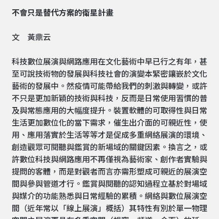
不會只是替代方案的衛星計畫
文 黃鼎云
科技數位展演與網路應用在文化藝術中早已行之有年，甚
至可說技術物的發展與科技社會的演變本緊密鑲嵌於文化
藝術的發展中。然疫情可能帶給我們的刺激與轉變，或許
不只是更加新穎的技術與科技，反而是日常使用習慣的普
及與常態應用的大幅度提升。裝置軟體的可取得性與日常
生活更加數位化的當下需求，催生出介面的可親近性，使
用、應用落實於生活等等才是促成多重網絡展演的環境、
創造觀眾可閱聽與鑑賞的新場域的關鍵因素。換言之，或
許數位科技與網路應用不再僅視為藝術家、創作者實驗與
提問的客體，而是對觀者而言亦需形塑成可親近的展演空
間與參與管道才行。鑑賞與閱聽的認知過程立基於對場域
與媒介的功能熟悉與日常經驗的累積。網絡與數位展演空
間（近年常以「線上展演」概括）其特性有別於單一物理