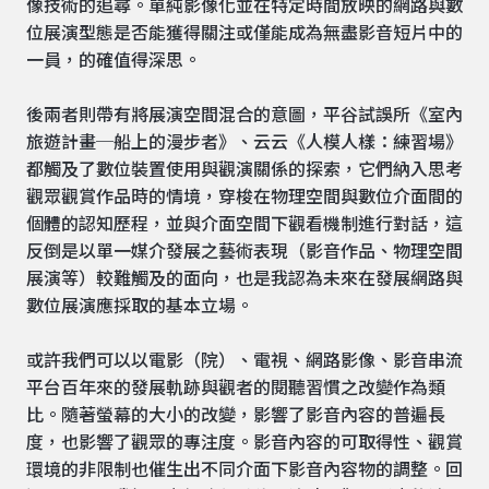
像技術的追尋。單純影像化並在特定時間放映的網路與數
位展演型態是否能獲得關注或僅能成為無盡影音短片中的
一員，的確值得深思。
後兩者則帶有將展演空間混合的意圖，平谷試誤所《室內
旅遊計畫─船上的漫步者》、云云《人模人樣：練習場》
都觸及了數位裝置使用與觀演關係的探索，它們納入思考
觀眾觀賞作品時的情境，穿梭在物理空間與數位介面間的
個體的認知歷程，並與介面空間下觀看機制進行對話，這
反倒是以單一媒介發展之藝術表現（影音作品、物理空間
展演等）較難觸及的面向，也是我認為未來在發展網路與
數位展演應採取的基本立場。
或許我們可以以電影（院）、電視、網路影像、影音串流
平台百年來的發展軌跡與觀者的閱聽習慣之改變作為類
比。隨著螢幕的大小的改變，影響了影音內容的普遍長
度，也影響了觀眾的專注度。影音內容的可取得性、觀賞
環境的非限制也催生出不同介面下影音內容物的調整。回