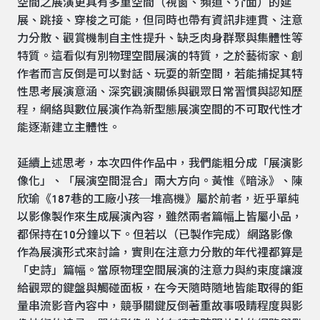
空間之展演更具有多重空間（視窗、頻道、介面）的延
展、跳接、穿梭之可能，但同時也帶有資訊非連貫、注意
力分散、觀賞機制自主性提升、缺乏肉身群聚與集體性等
特質。這看似有別物理空間展演的特質，之於藝術家、創
作者而言反倒是可以對話、玩耍的新空間，若能捕捉其特
性思考展演意涵、深究觀演關係與觀眾日常習慣與認知歷
程，網絡與數位展演作為新型態展演空間的不可取代性才
能逐漸建立主體性。
延續上述思考，本次四件作品中，我們能粗分成「展演影
像化」、「展演空間混合」兩大方向。黃惟《暗泳》、陳
欣瑜《187巷的工廠小孩─堆高機》屬於前者，近乎單純
以影像製作來生成展演內容，雖然兩者篇幅上皆屬小品，
都保持在10分鐘以下。但若以（已製作完成）網路影像
作為展演形式來討論，實則在注意力分散的年代裡都算是
「史詩」篇幅。當原物理空間展演的注意力與約束度讓渡
給觀眾的鍵盤與觸碰面板，在今天隨時隨地皆能取得的鉅
量串流影音內容中，競爭關鍵反倒著重故事吸睛程度與影