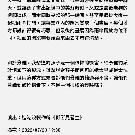
天一樣，過程既溫馨又放鬆。或是阿嬷在電話裡與孫子聊
天，並讓孫子畫出記憶中的美好時刻。又或是最後老狗的
遺願達成，雨傘同時亮起的那一瞬間。甚至是最後大家一
起把雨傘打開，讓每支傘內的圖案變成一個畫展。每個地
方都設計得很有巧思，但最後的畫展因為雨傘擺放方位不
同，裡面的圖案需要頭歪來歪去才看得清楚。
關於分離，我想這對孩子是一個很棒的機會，給予他們該
珍惜當下的觀念，雖然說對孩子而言可能還太早或是太沈
重，但用這種方式來告訴他們分離的難過與不捨，讓他們
意識到該珍惜當下，不是一個很棒的經驗嗎？
演出：進港浪製作所《掰掰見習生》
場次：2022/07/23 19:30