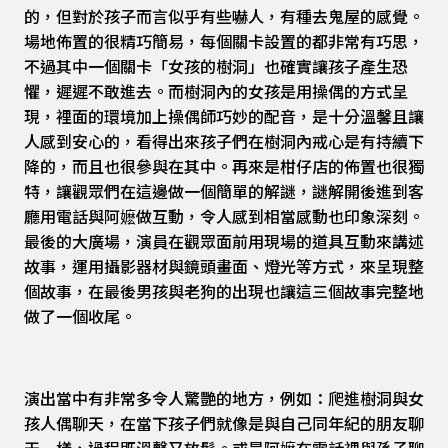
的，但對於孩子而言似乎有些嚇人，有種去鬼屋的感覺。
場地佈置的很精巧簡易，每個關卡設置的都非常有巧思，
不過其中一個關卡「女孩的樹洞」也確實讓孩子產生恐
懼，遲遲不敢進去。而樹洞內的女孩是用操偶的方式呈
現，裡面的環境加上操偶師巧妙的配音，是十分溫馨且讓
人感到安心的，看得出來孩子們在樹洞內戒心是有持續下
降的，而且也很參與在其中。再來是柑仔店的佈置也很獨
特，讓觀眾們在這邊做一個簡單的解謎，謎解開後進到客
廳用電話與阿嬷做互動，令人感到相當感動也印象深刻。
最後的大廣場，演員在觀眾面前用現場的道具互動來講述
故事，運用攝影器材與鏡頭畫面、燈光等方式，來呈現整
個故事，在最後男孩與老狗的出現也讓這三個故事完整地
做了一個收尾。
演出當中有非常多令人驚艷的地方，例如：爬進樹洞與女
孩人偶聊天，在當下孩子們就像是與自己同年紀的朋友聊