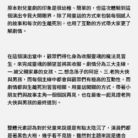
原本對兒童劇的印象是很幼稚、簡單的，但這次體驗到這
個演出令我大開眼界，除了用童話的方式來包裝每個感人
的故事和每次的生離死別，也用了互動的方式帶大家更了
解劇情。
在這個演出當中，觀眾們得化身為收服靈魂的魔法見習
生，來完成靈魂的願望並將其收服。劇情分為三大主線，
一.被父親家暴的女孩、二.想念孫子的阿嬷、三.老狗大俠
與男孩，而每個主線中都會與觀眾們有極高的互動性，而
劇情都與生離死別習習相關。用童話闖關的方式，帶著小
朋友們與故事主角一個個說再見，也在最後一起見證老狗
大俠與男孩的最終道別。
整體元素認為對於兒童來說還是有點太陰沉了，演員們都
是著黑色大袍，幾乎看不見臉，雖然對主題來說是適合