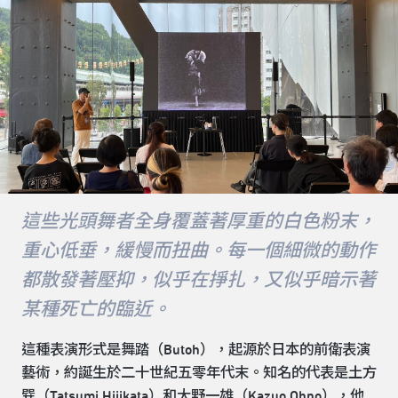
這些光頭舞者全身覆蓋著厚重的白色粉末，
重心低垂，緩慢而扭曲。每一個細微的動作
都散發著壓抑，似乎在掙扎，又似乎暗示著
某種死亡的臨近。
這種表演形式是舞踏（Butoh），起源於日本的前衛表演
藝術，約誕生於二十世紀五零年代末。知名的代表是土方
巽（Tatsumi Hijikata）和大野一雄（Kazuo Ohno），他