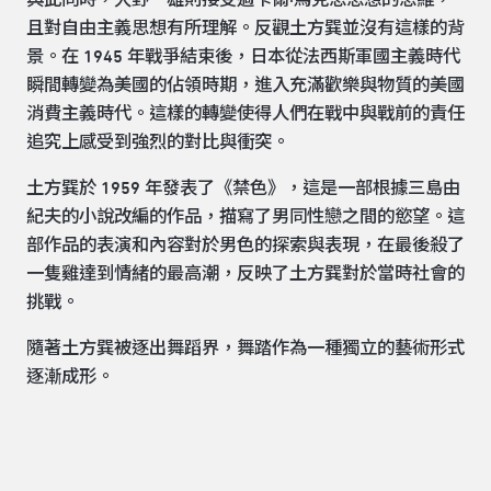
與此同時，大野一雄則接受過卡爾·馬克思思想的思維，
且對自由主義思想有所理解。反觀土方巽並沒有這樣的背
景。在 1945 年戰爭結束後，日本從法西斯軍國主義時代
瞬間轉變為美國的佔領時期，進入充滿歡樂與物質的美國
消費主義時代。這樣的轉變使得人們在戰中與戰前的責任
追究上感受到強烈的對比與衝突。
土方巽於 1959 年發表了《禁色》，這是一部根據三島由
紀夫的小說改編的作品，描寫了男同性戀之間的慾望。這
部作品的表演和內容對於男色的探索與表現，在最後殺了
一隻雞達到情緒的最高潮，反映了土方巽對於當時社會的
挑戰。
隨著土方巽被逐出舞蹈界，舞踏作為一種獨立的藝術形式
逐漸成形。