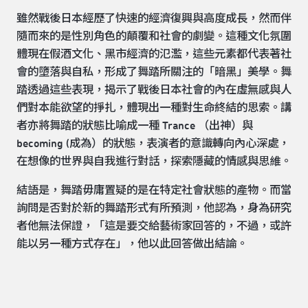
雖然戰後日本經歷了快速的經濟復興與高度成長，然而伴
隨而來的是性別角色的顛覆和社會的劇變。這種文化氛圍
體現在假酒文化、黑市經濟的氾濫，這些元素都代表著社
會的墮落與自私，形成了舞踏所關注的「暗黑」美學。舞
踏透過這些表現，揭示了戰後日本社會的內在虛無感與人
們對本能欲望的掙扎，體現出一種對生命終結的思索。講
者亦將舞踏的狀態比喻成一種 Trance （出神）與
becoming (成為）的狀態，表演者的意識轉向內心深處，
在想像的世界與自我進行對話，探索隱藏的情感與思維。
結語是，舞踏毋庸置疑的是在特定社會狀態的產物。而當
詢問是否對於新的舞踏形式有所預測，他認為，身為研究
者他無法保證，「這是要交給藝術家回答的，不過，或許
能以另一種方式存在」，他以此回答做出結論。