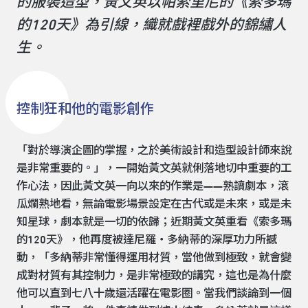
的服裝造型，黃文英以帕索里尼的《索多瑪
的120天》為引線，織就戲裡戲外的錦繡人
生。
控制狂和他的電影創作
「對於導演企圖的掌握，之於美術設計和造型設計師來說
是非常重要的。」，一開始黃文英就俐落地切中重要的工
作心法，因此黃文英一向以來的作業是——熟讀劇本，滾
瓜爛熟地看，無論電影場景設定在古代或是未來，或是未
知星球，劇本就是一切的依歸；近期黃文英重看《索多瑪
的120天》，他再度被達尼羅・多納蒂的深厚功力所撼
動，「多納蒂非常懂得運用材質，當他做到極致，就會變
成對材質有其控制力，是非常極致的講究，這也是為什麼
他可以直到七八十歲還活躍在電影圈。當我們談論到一個