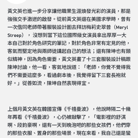
黃文英也進一步分享讓他職業生涯煥發光彩的演員，那是
強強交手激迸的啟發。從前黃文英還在美國求學時，曾有
一次偕同老師帶著服裝設計圖去拜訪梅莉史翠普（Meryl
Streep）， 沒想到當下這位國際級女演員拿出厚厚一大
本自己對於角色研究的筆記，對於角色非常有定見的他，
客氣而堅定地與兩師徒講起自己的想法；還有陳坤也有類
似精神，因為角色需要，黃文英畫了十三套服裝設計稿跟
陳坤討論，他一看，客氣地說道：「老師，你覺不覺得我
們不需要這麼多，看過劇本後，我覺得留下三套長袍就
好。」從善如流，陳坤自然表現得宜。
上個月黃文英在韓國宣傳《千禧曼波》，他說時隔二十幾
年再看《千禧曼波》，心仍被敲擊了，「電影裡的舒淇
啊、段鈞豪啊，還有一天到晚泡吧的那些女孩們，他們穿
的那些衣服、置身的那些場景，現在來看，我自己還是蠻