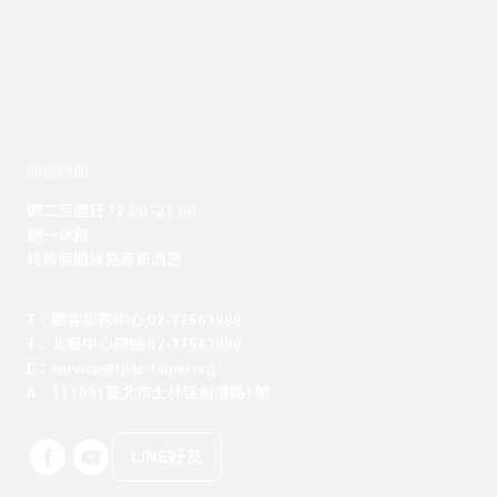
開館時間
週二至週日 12:00 -21:00

週一休館

特殊假期詳見最新消息
T：顧客服務中心 02-77563888 

T：北藝中心總機 02-77563800 

E：service@tpac-taipei.org 

A：111081臺北市士林區劍潭路1號
LINE好友