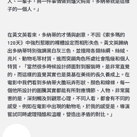
人、一輩子，將一件事情做到爐火純青，多納蒂就是這樣
子的一個人。」
在黃文英看來，多納蒂的才情與創意，不因《索多瑪的
120天》中強烈惹眼的裸體設定而相形失色。黃文英歸納
出多納蒂特別強調黑白灰三色，並擅用各類絲綢、絲絨、
亮片、動物毛等材質，進而突顯角色所處社會階級和個人
特質，「當然很多時候設計師面對到服裝時，是非常直覺
的，而這樣的直覺其實也是奠基在美術的長久養成上。在
電影中我們看到多納蒂大膽玩弄形狀、顏色和線條，每一
個他所設計的圖騰其實都能有所對應情節、人物，非常厲
害的是，深刻觸及到觀眾心理，不同人看，都會有不同的
感受。例如在電影中出現的動物毛，於我的感受是，導演
嘗試同時處理殘酷和溫暖，營造出矛盾的對比。」