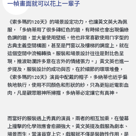
一幀畫面就可以花上一輩子
《索多瑪的120天》的場景設定功力，也讓黃文英大為佩
服，「多納蒂用了很多磚紅色的牆，有時候也會出現偏綠
色調的牆，並大量使用壁紙。他也非常喜歡使用ㄇ字型的
古典主義空間構圖，甚至是門窗以及樓梯的調度上，就在
這個空間中流暢轉換。服裝和場景設計往往是對比色呈
現，推波助瀾許多意在言外的情緒張力。」黃文英也進一
步提及，服裝設計的成功與否，在於細節的環環堆疊，
《索多瑪的120天》演員中配戴的帽子，多納蒂也近乎偏
執地執行，使用不同顏色和形狀的紗，只為更貼近電影血
肉，凡是觀眾眼神所掃描，多納蒂必定讓它有真神。
而當好的服裝遇上秀異的演員，兩者的相互加乘，在螢幕
上撞擊的化學效應會愈顯強大。黃文英提及戲服為劇本、
場景而生，當演員穿上它，戲服就不僅是裝飾性作用，是