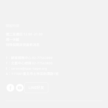
開館時間
週二至週日 12:00 -21:00

週一休館

特殊假期詳見最新消息
T：顧客服務中心 02-77563888 

T：北藝中心總機 02-77563800 

E：service@tpac-taipei.org 

A：111081臺北市士林區劍潭路1號
LINE好友