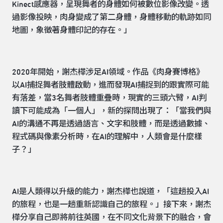
Kinect感應器，呈現舞者的身體如何被數位影像改變。透
過影像投映，肉身變成了第二身體，身體移動的軌跡如同
地圖，象徵著身體印記的存在。」
2020年開始，謝杰樺涉足AI領域。作品《肉身賽博格》
以AI捕捉舞者肢體啟動，進而發現AI捕捉到的跟實際可能
有落差，當3名舞者肢體重疊時，現實的三頭六臂，AI判
讀下可能成為「一個人」，新的探問出現了：「當我們與
AI的溝通不再是透過語言、文字和肢體，而是透過數據、
程式碼與像素分析時，在AI的理解中，人類會是什麼樣
子？」
AI是人類得以升級的能力，謝杰樺也說道，「這趟投入AI
的旅程，也是一趟重新認識自己的旅程。」接下來，謝杰
樺分享自己即將前往英國，在不同文化背景下的融合，會