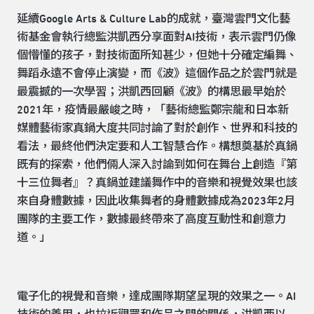
延續Google Arts & Culture Lab的成就，臺灣雲門文化藝
術基金會執行總監洪凱西分享面對AI技術，表示雲門仍像
個懵懂的孩子，對技術面所知甚少，但她十分確定編舞、
舞蹈永遠不會停止演變，而《波》這個作品之於雲門就是
最震撼的一次學習；洪凱西回顧《波》的構思最早始於
2021年，疫情最嚴峻之時，「藝術總監鄭宗龍和日本新
媒體藝術家真鍋大度共同討論了對於創作、世界和科技的
看法，最終他們決定要和人工智慧合作。構想奠基於真鍋
既有的探索，他們倆人深入討論到如何在舞台上創造『第
十三位舞者』？真鍋並建議舞作中的音樂和視覺效果也該
來自身體數據，因此收集舞者的身體數據成為2023年2月
團隊的主要工作，數據最終帶來了高度互動性和創意力
道。」
電子化的視覺和音樂，達成團隊期望呈現的效果之一。AI