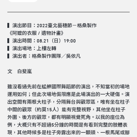
▍演出節目：2022臺北藝穗節－格桑製作
《阿嬤的衣服 / 遺物計畫》
▍演出時間：08.21（日）19:00
▍演出場地：上樓左轉
▍演出者：格桑製作團隊／吳依凡
文 白斐嵐
雖沒看過先前在艋舺國際舞蹈節的演出，不知當初的場地
運用如何；但此次場地侷限應是此場演出的一大硬傷。演
出空間有兩根大柱子，分隔舞台與觀眾區，唯有坐在柱子
中間的觀眾（約莫15人）能有完整視野，其他坐在柱子
外圍、後方的觀眾，都有明顯視覺死角。以我的座位為
例，大概只有不超過5分鐘的時間是有看到完整的肢體表
現，其他時候多是柱子旁露出來的一顆頭、一根馬尾或腳