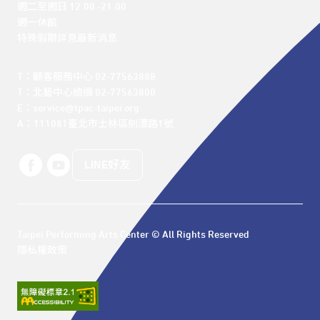
週二至週日 12:00 -21:00

週一休館

特殊假期詳見最新消息
T：顧客服務中心 02-77563888 

T：北藝中心總機 02-77563800 

E：service@tpac-taipei.org 

A：111081臺北市士林區劍潭路1號
LINE好友
Taipei Performing Arts Center © All Rights Reserved
隱私權政策