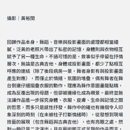
攝影｜黃裕閔
回歸作品本身，舞蹈、音樂與投影畫面的處理都相當細
膩，泛黃的老照片帶出了私密的記憶，身體則與衣物相互
賦予了另一種生命。不過可惜的是，敘事似乎停留在抒情
層次，無論是古典吉他、身體或投影畫面，都少了點相互
呼應的連結（除了後段病房一景，舞者身影有與投影畫面
產生對應），而僅止於情緒、氛圍的堆疊。偶有舞者在舞
台側邊仔細摺疊衣服的動作，理應為舞作意圖畫龍點睛，
成為反覆出現的母題，但卻被邊緣化成為襯景。最終並無
法讓作品進一步探究身體、衣服、皮膚、生命與記憶之間
的哲思，而多只是感性抒發。舞作中的確也有幾個令人印
象深刻的時刻（在未被柱子打斷情緒時），從發想到現場
技藝的展現（包含舞蹈與古典吉他），也有亮眼之處，然
對一齣已是二次演出、且在藝術節正式呈現的作品而言，