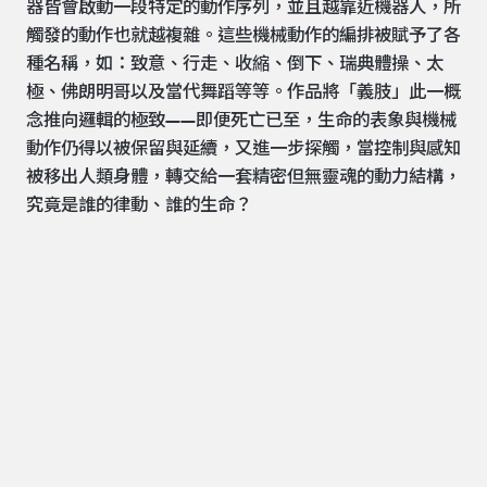
器皆會啟動一段特定的動作序列，並且越靠近機器人，所
觸發的動作也就越複雜。這些機械動作的編排被賦予了各
種名稱，如：致意、行走、收縮、倒下、瑞典體操、太
極、佛朗明哥以及當代舞蹈等等。作品將「義肢」此一概
念推向邏輯的極致——即便死亡已至，生命的表象與機械
動作仍得以被保留與延續，又進一步探觸，當控制與感知
被移出人類身體，轉交給一套精密但無靈魂的動力結構，
究竟是誰的律動、誰的生命？