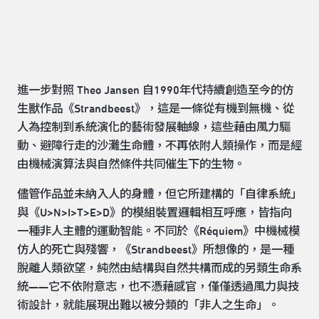
進一步對照 Theo Jansen 自1990年代持續創造至今的仿
生獸作品《Strandbeest》，這是一條從有機到無機、從
人為控制到系統演化的藝術發展軸線，這些藉由風力驅
動、避障行走的沙灘生命體，不再依附人類操作，而是經
由機械演算法與自然條件共同催生下的生物。
儘管作品並未納入人的身體，但它所建構的「自律系統」
與《U>N>I>T>E>D》的模組裝置邏輯相互呼應，皆指向
一種非人主體的運動智能。不同於《Réquiem》中機械模
仿人的死亡與殘響，《Strandbeest》所想像的，是一種
脫離人類欲望，純然由結構與自然共構而成的另類生命系
統——它不依附意志，也不憑藉感官，僅僅透過風力與技
術設計，就能展現出難以被分類的「非人之生命」。