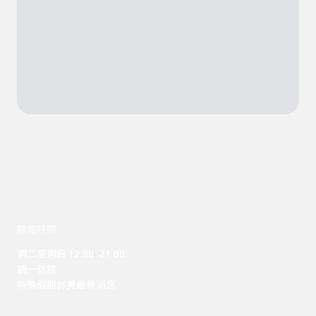
開館時間
週二至週日 12:00 -21:00

週一休館

特殊假期詳見最新消息