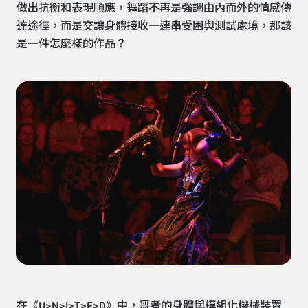
做出抗衡和表現順應，舞蹈不再是強調由內而外的情感傳
達途徑，而是交讓身體接收一連串受困與測試處境，那該
是一件怎麼樣的作品？
在《U>N>I>T>E>D》中，舞者的身體與模組化機械裝置