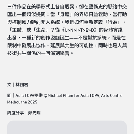
三件作品在美學形式上各自迥異，卻在藝術史的脈絡中交
匯出一個類似提問：當「身體」的界線日益鬆動、當行動
與控制權力轉向非人系統，我們如何重新定義「行為」、
「主體」或「生命」？從《U>N>I>T>E>D》的身體實踐
出發，一種新的創作姿態誕生——不是對抗系統，而是在
限制中發展出協作、延展與共生的可能性，同時也是人與
技術共生關係的一回深刻學習。
文｜林圃君
圖｜Asia TOPA提供 @Michael Pham for Asia TOPA, Arts Centre
Melbourne 2025
講座分享｜鄭先喻