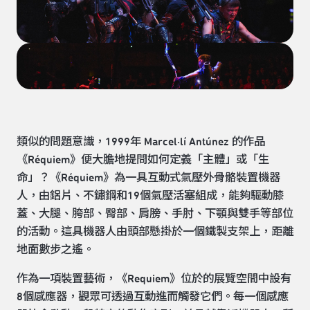
類似的問題意識，1999年 Marcel·lí Antúnez 的作品
《Réquiem》便大膽地提問如何定義「主體」或「生
命」？《Réquiem》為一具互動式氣壓外骨骼裝置機器
人，由鋁片、不鏽鋼和19個氣壓活塞組成，能夠驅動膝
蓋、大腿、胯部、臀部、肩膀、手肘、下顎與雙手等部位
的活動。這具機器人由頭部懸掛於一個鐵製支架上，距離
地面數步之遙。
作為一項裝置藝術，《Requiem》位於的展覽空間中設有
8個感應器，觀眾可透過互動進而觸發它們。每一個感應