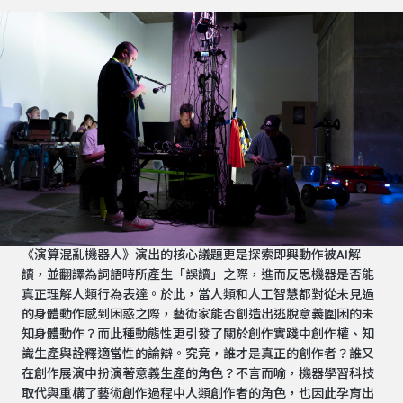
《演算混亂機器人》演出的核心議題更是探索即興動作被AI解
讀，並翻譯為詞語時所產生「誤讀」之際，進而反思機器是否能
真正理解人類行為表達。於此，當人類和人工智慧都對從未見過
的身體動作感到困惑之際，藝術家能否創造出逃脫意義圍困的未
知身體動作？而此種動態性更引發了關於創作實踐中創作權、知
識生產與詮釋適當性的論辯。究竟，誰才是真正的創作者？誰又
在創作展演中扮演著意義生產的角色？不言而喻，機器學習科技
取代與重構了藝術創作過程中人類創作者的角色，也因此孕育出