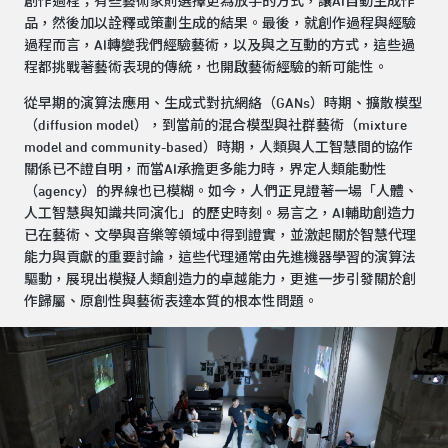
創作過程；有些藝術家則選擇更為放手的方式，讓AI自動生成作
品，然後加以詮釋或策劃生成的結果。最後，就創作過程與經驗
過程而言，AI轉變我們經驗藝術，以及與之互動的方式，這些過
程都挑戰著藝術表現的傳統，也開啟藝術經驗的新可能性。
從早期的演算法應用、生成式對抗網絡（GANs）時期、擴散模型
（diffusion model），到當前的混合模型與社群藝術（mixture
model and community-based）時期，人類與人工智慧間的協作
關係已不證自明，而當AI承擔更多能力時，界定人類能動性
（agency）的界線也已模糊。如今，人們正見證著一場「人體、
人工智慧與知識共同演化」的歷史時刻。易言之，AI輔助創造力
已在藝術、文學與音樂等領域中得到證實，並激起關於智慧代理
能力與貢獻的重要討論，這些代理通常由先進機器學習的演算法
驅動，展現出模擬人類創造力的卓越能力，更進一步引發關於創
作歸屬、原創性與藝術表達本質的根本性問題。