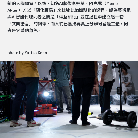
新的人機關係。以致，知名AI藝術家迷莫・阿克騰（Memo
Akten）方以「馴化野馬」來比喻此猶如馴化的過程，認為藝術家
與AI智能代理兩者之間是「相互馴化」並在過程中建立起一套
「共同語言」的關係，而人們已無法再真正分辨何者是主體，何
者是客體的角色。
photo by Yurika Kono