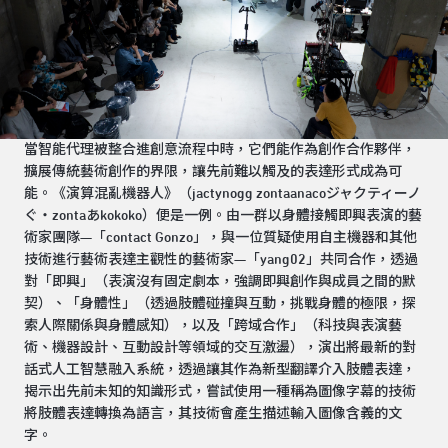
當智能代理被整合進創意流程中時，它們能作為創作合作夥伴，
擴展傳統藝術創作的界限，讓先前難以觸及的表達形式成為可
能。《演算混亂機器人》（jactynogg zontaanacoジャクティーノ
ぐ‧zontaあkokoko）便是一例。由一群以身體接觸即興表演的藝
術家團隊—「contact Gonzo」，與一位質疑使用自主機器和其他
技術進行藝術表達主觀性的藝術家—「yang02」共同合作，透過
對「即興」（表演沒有固定劇本，強調即興創作與成員之間的默
契）、「身體性」（透過肢體碰撞與互動，挑戰身體的極限，探
索人際關係與身體感知），以及「跨域合作」（科技與表演藝
術、機器設計、互動設計等領域的交互激盪），演出將最新的對
話式人工智慧融入系統，透過讓其作為新型翻譯介入肢體表達，
揭示出先前未知的知識形式，嘗試使用一種稱為圖像字幕的技術
將肢體表達轉換為語言，其技術會產生描述輸入圖像含義的文
字。