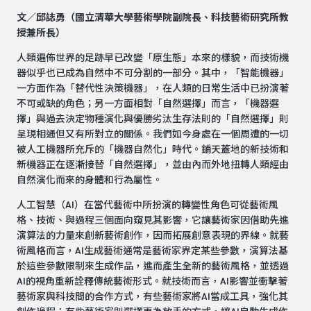
文／邱誌勇（國立清華大學藝術學院副院長、科技藝術研究所教
授兼所長）
人類遍佈世界的足跡早已改變「原生態」本來的樣貌，而技術機
器似乎也已成為自然中不可分割的一部分。其中，「智能機器」
一方面作為「替代性決策機器」，在人類的日常生活中已扮演著
不可或缺的角色；另一方面相對「自然選擇」而言，「機器選
擇」與過去決定物種演化與優勝劣汰生存法則的「自然選擇」則
呈現相通但又有所對立的關係。我們如今身處在一個周遭的一切
被人工機器所充斥的「機器自然化」時代。鋪天蓋地的新技術和
新機器正在逐漸接替「自然選擇」，並由內而外地扭轉人類經由
自然演化而來的身體和行為屬性。
人工智慧（AI）在當代藝術中所扮演的轉變性角色可從藝術風
格、技術、與過程三個面向窺見其影響，它讓藝術家因借助先進
演算法的力量來創新藝術創作，因而拓展創意表現的界線。就藝
術風格而言，AI生成藝術通常是藝術家界定某些參數，演算法基
於這些參數限制來生成作品，進而產生全新的藝術風格，並透過
AI的視角重新詮釋傳統藝術形式。就技術而言，AI影響並衝擊著
藝術家與科技間的合作方式，有些藝術家將AI當成工具，強化其