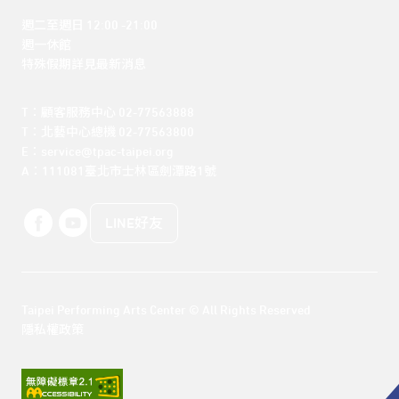
週二至週日 12:00 -21:00

週一休館

特殊假期詳見最新消息
T：顧客服務中心 02-77563888 

T：北藝中心總機 02-77563800 

E：service@tpac-taipei.org 

A：111081臺北市士林區劍潭路1號
LINE好友
Taipei Performing Arts Center © All Rights Reserved
隱私權政策