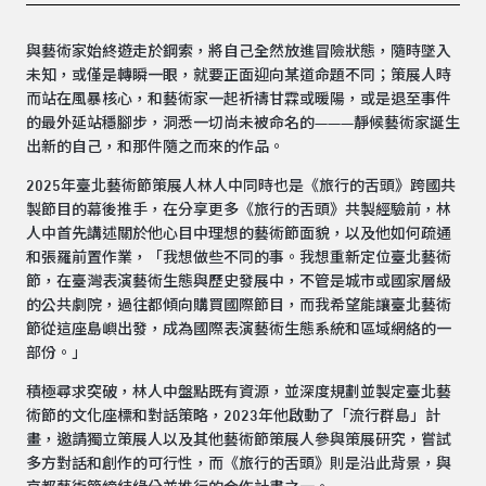
與藝術家始終遊走於鋼索，將自己全然放進冒險狀態，隨時墜入
未知，或僅是轉瞬一眼，就要正面迎向某道命題不同；策展人時
而站在風暴核心，和藝術家一起祈禱甘霖或暖陽，或是退至事件
的最外延站穩腳步，洞悉一切尚未被命名的———靜候藝術家誕生
出新的自己，和那件隨之而來的作品。
2025年臺北藝術節策展人林人中同時也是《旅行的舌頭》跨國共
製節目的幕後推手，在分享更多《旅行的舌頭》共製經驗前，林
人中首先講述關於他心目中理想的藝術節面貌，以及他如何疏通
和張羅前置作業，「我想做些不同的事。我想重新定位臺北藝術
節，在臺灣表演藝術生態與歷史發展中，不管是城市或國家層級
的公共劇院，過往都傾向購買國際節目，而我希望能讓臺北藝術
節從這座島嶼出發，成為國際表演藝術生態系統和區域網絡的一
部份。」
積極尋求突破，林人中盤點既有資源，並深度規劃並製定臺北藝
術節的文化座標和對話策略，2023年他啟動了「流行群島」計
畫，邀請獨立策展人以及其他藝術節策展人參與策展研究，嘗試
多方對話和創作的可行性，而《旅行的舌頭》則是沿此背景，與