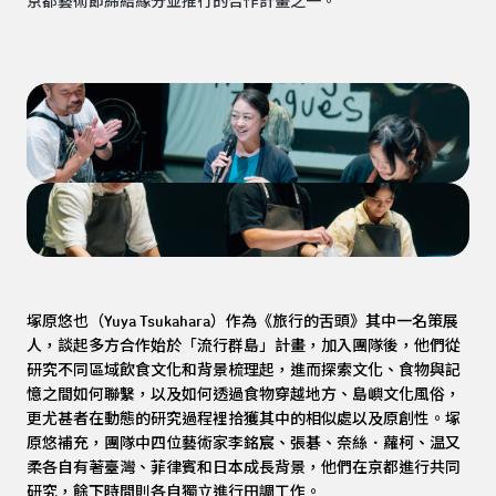
京都藝術節締結緣分並推行的合作計畫之一。
塚原悠也（
Yuya Tsukahara
）作為《旅行的舌頭》其中一名策展
人，談起多方合作始於「流行群島」計畫，加入團隊後，他們從
研究不同區域飲食文化和背景梳理起，進而探索文化、食物與記
憶之間如何聯繫，以及如何透過食物穿越地方、島嶼文化風俗，
更尤甚者在動態的研究過程裡拾獲其中的相似處以及原創性。塚
原悠補充，團隊中四位藝術家李銘宸、張碁、奈絲．蘿柯、温又
柔各自有著臺灣、菲律賓和日本成長背景，他們在京都進行共同
研究，餘下時間則各自獨立進行田調工作。