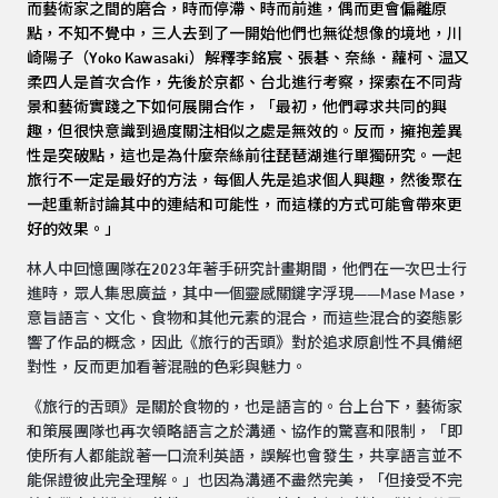
而藝術家之間的磨合，時而停滯、時而前進，偶而更會偏離原
點，不知不覺中，三人去到了一開始他們也無從想像的境地，川
崎陽子（
Yoko Kawasaki
）解釋李銘宸、張碁、奈絲．蘿柯、温又
柔四人是首次合作，先後於京都、台北進行考察，探索在不同背
景和藝術實踐之下如何展開合作，「最初，他們尋求共同的興
趣，但很快意識到過度關注相似之處是無效的。反而，擁抱差異
性是突破點，這也是為什麼奈絲前往琵琶湖進行單獨研究。一起
旅行不一定是最好的方法，每個人先是追求個人興趣，然後聚在
一起重新討論其中的連結和可能性，而這樣的方式可能會帶來更
好的效果。」
林人中回憶團隊在2023年著手研究計畫期間，他們在一次巴士行
進時，眾人集思廣益，其中一個靈感關鍵字浮現——Mase Mase，
意旨語言、文化、食物和其他元素的混合，而這些混合的姿態影
響了作品的概念，因此《旅行的舌頭》對於追求原創性不具備絕
對性，反而更加看著混融的色彩與魅力。
《旅行的舌頭》是關於食物的，也是語言的。台上台下，藝術家
和策展團隊也再次領略語言之於溝通、協作的驚喜和限制，「即
使所有人都能說著一口流利英語，誤解也會發生，共享語言並不
能保證彼此完全理解。」也因為溝通不盡然完美，「但接受不完