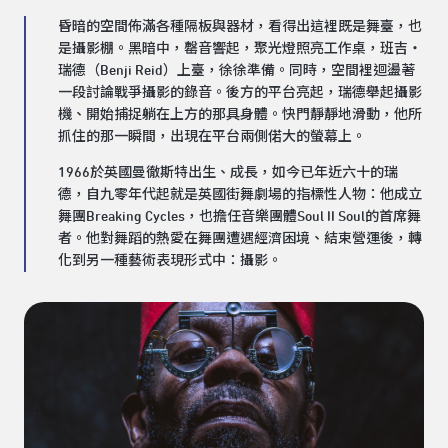
昏暗的空間佈滿各種隔板與器材，看得出這裡既是舞臺，也
是攝影棚。黑暗中，罄音響起，聚光燈照亮工作桌，班吉‧
瑞德（Benji Reid）上臺，徐徐準備。同時，空間裡迴盪著
一段討論戰爭攝影的錄音。後方的平台亮起，瑞德舉起攝影
機、開始捕捉躺在上方的那具身體。快門靜靜地滑動，他所
抓住的那一瞬間，出現在平台兩側偌大的螢幕上。
1966於英國曼徹斯特出生、成長，如今已年近六十的瑞
德，自九零年代起就是英國街舞劇場的指標性人物：他成立
舞團Breaking Cycles，也擔任音樂團體Soul II Soul的首席舞
者。他對舞蹈的熱愛在舞團遭遇經濟困境、結束營運後，轉
化到另一種藝術表現形式中：攝影。