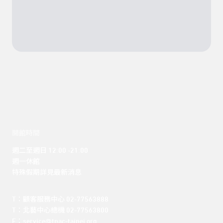
開館時間
週二至週日 12:00 -21:00

週一休館

特殊假期詳見最新消息
T：顧客服務中心 02-77563888 

T：北藝中心總機 02-77563800 

E：service@tpac-taipei.org 
