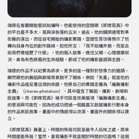
瑞德在客廳開始嘗試拍攝時，他能使用的空間跟《即席寫真》中
的平台差不多大，寬與深各僅約五米。過去，他的鏡頭通常對準
街舞的演出，而從自宅開始的攝影實踐，空間性質彷彿預示了他
轉向自身內在的創作路線。如他所言：「我不拍攝外貌，而是去
拍我們曾經歷了什麼」。他的個人故事、擔任父親、心理健康狀
況、身為有色族裔的生命經驗，都成了他的攝影靈感與主題。
瑞德的作品不以紀實為訴求，更多的是一種對於想像力的邀請，
顯然跟他的舞蹈與劇場背景脫不了關係。例如「失重」就是他的
攝影作品裡反覆出現的命題。他將自己的實踐定義為「編舞攝影
主義」（choreo-photolism），其中蘊含了舞蹈、攝影、劇場和
說故事。而《即席寫真》幾乎可說是完美展現「編舞攝影主義」
的意涵與可能性，因為他成功透過一個展露又超越攝影行動本身
的作品來說故事，畫面中的情感得以流瀉、畫面外的關係得以建
立。
《即席寫真》舞臺上，時間的佈局可說是最令人玩味之處。原來
時間還能佈局？當然，畢竟攝影不就是關於時間的切面嗎？這個