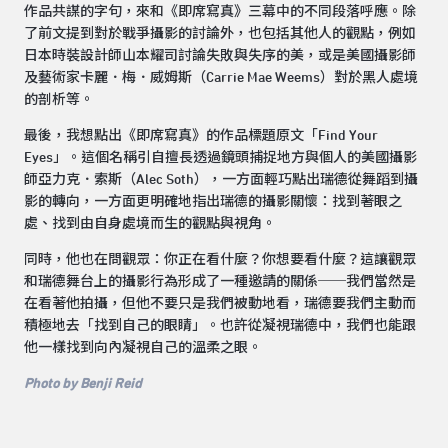
作品共謀的字句，來和《即席寫真》三幕中的不同段落呼應。除
了前文提到對於戰爭攝影的討論外，也包括其他人的觀點，例如
日本時裝設計師山本耀司討論失敗與失序的美，或是美國攝影師
及藝術家卡麗．梅．威姆斯（Carrie Mae Weems）對於黑人處境
的剖析等。
最後，我想點出《即席寫真》的作品標題原文「Find Your
Eyes」。這個名稱引自擅長透過鏡頭捕捉地方與個人的美國攝影
師亞力克．索斯（Alec Soth），一方面輕巧點出瑞德從舞蹈到攝
影的轉向，一方面更明確地指出瑞德的攝影關懷：找到著眼之
處、找到由自身處境而生的觀點與視角。
同時，他也在問觀眾：你正在看什麼？你想要看什麼？這讓觀眾
和瑞德舞台上的攝影行為形成了一種邀請的關係──我們當然是
在看著他拍攝，但他不要只是我們被動地看，瑞德要我們主動而
積極地去「找到自己的眼睛」。也許從凝視瑞德中，我們也能跟
他一樣找到向內凝視自己的溫柔之眼。
Photo by Benji Reid