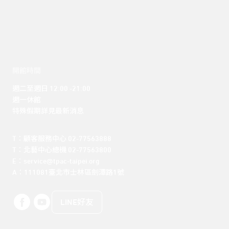
開館時間
週二至週日 12:00 -21:00

週一休館

特殊假期詳見最新消息
T：顧客服務中心 02-77563888 

T：北藝中心總機 02-77563800 

E：service@tpac-taipei.org 

A：111081臺北市士林區劍潭路1號
LINE好友