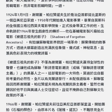
顧其「斯人獨憔悴」，波折多舛的命運境遇，恰足以印證「時間
剪輯電影，而非電影剪輯時間」一語。
1924年1月9日，謝爾蓋‧帕拉贊諾夫生於喬治亞首都提比里斯的
一個亞美尼亞家庭，1950年代開始進入電影事業。畢業自莫斯科
的全俄國立格拉西莫夫電影學院後，正式投身導演工作的他，生
命軌跡於1964年發生戲劇性的轉折——他在基輔電影製片廠拍出
電影《被遺忘祖先的影子》（Shadows of Forgotten
Ancestors），有如讓蘇聯電影界掀起一場革命：摒棄傳統的敘事
方式，透過大銀幕創造出充滿民俗象徵、儀式感、神秘氣息，且
兼具色彩表現力的視覺詩篇。
《被遺忘祖先的影子》不僅為謝爾蓋‧帕拉贊諾夫贏得全球性的
聲譽，也讓他成為蘇聯「新詩意電影潮流（或稱「蘇聯詩意現實
主義」）」的奠基人之一。這部電影的一大特色，莫過於出自藝
術考量的必然性，全片以烏克蘭語發行，未配俄語版本。蘇聯當
局因而將謝爾蓋‧帕拉贊諾夫視為烏克蘭民族主義者，當然也需
歸因於他平日與異議人士交往密切，且從不掩飾自己對蘇聯文化
政策的不滿。
1966年，謝爾蓋‧帕拉贊諾夫前往亞美尼亞首都葉里溫，開始籌
拍《石榴的顏色》，由原本片名《薩雅‧諾瓦》、不難想見全片