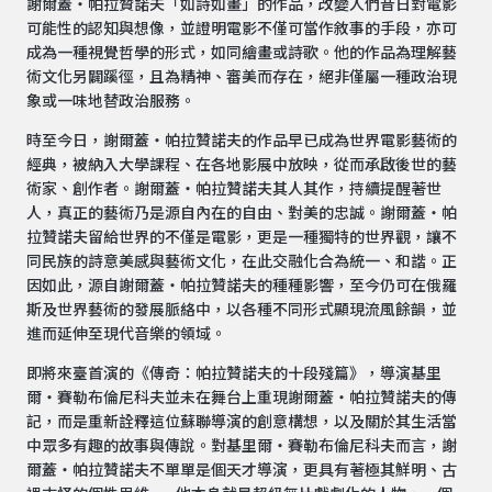
謝爾蓋‧帕拉贊諾夫「如詩如畫」的作品，改變人們昔日對電影
可能性的認知與想像，並證明電影不僅可當作敘事的手段，亦可
成為一種視覺哲學的形式，如同繪畫或詩歌。他的作品為理解藝
術文化另闢蹊徑，且為精神、審美而存在，絕非僅屬一種政治現
象或一味地替政治服務。
時至今日，謝爾蓋‧帕拉贊諾夫的作品早已成為世界電影藝術的
經典，被納入大學課程、在各地影展中放映，從而承啟後世的藝
術家、創作者。謝爾蓋‧帕拉贊諾夫其人其作，持續提醒著世
人，真正的藝術乃是源自內在的自由、對美的忠誠。謝爾蓋‧帕
拉贊諾夫留給世界的不僅是電影，更是一種獨特的世界觀，讓不
同民族的詩意美感與藝術文化，在此交融化合為統一、和諧。正
因如此，源自謝爾蓋‧帕拉贊諾夫的種種影響，至今仍可在俄羅
斯及世界藝術的發展脈絡中，以各種不同形式顯現流風餘韻，並
進而延伸至現代音樂的領域。
即將來臺首演的《傳奇：帕拉贊諾夫的十段殘篇》，導演基里
爾・賽勒布倫尼科夫並未在舞台上重現謝爾蓋‧帕拉贊諾夫的傳
記，而是重新詮釋這位蘇聯導演的創意構想，以及關於其生活當
中眾多有趣的故事與傳說。對基里爾・賽勒布倫尼科夫而言，謝
爾蓋‧帕拉贊諾夫不單單是個天才導演，更具有著極其鮮明、古