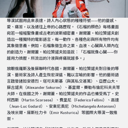
導演試圖用此來表達，詩人內心狀態的種種符號——他的靈感、
愛、痛苦，以及通往上帝的心路歷程。《石榴的顏色》每格畫面
宛若一幅幅聖像畫或古老的波斯細密畫。謝爾蓋‧帕拉贊諾夫創
造出一種獨特的電影語言，每一動作、各種色彩與所有物件均有
其象徵意義。例如，石榴象徵生命之果、血液、心臟與人類內在
的創造力。謝爾蓋‧帕拉贊諾夫如是說：「石榴就像心臟——你
越用力擠壓，所流出的汁液與疼痛就越多。」
放眼俄羅斯及後蘇聯時代各國，謝爾蓋‧帕拉贊諾夫對日後的導
演、藝術家及詩人產生恢宏深遠、難以言喻的影響。他的藝術語
言啟發諸如安德烈‧塔可夫斯基（與其私交甚篤）、亞歷山大‧
蘇古諾夫（Alexander Sokurov）、基里爾‧賽勒布倫尼科夫夫等
大師。在俄國之外，謝爾蓋‧帕拉贊諾夫的作品也備受馬丁‧史
柯西斯（Martin Scorsese）、費里尼（Federico Fellini）、高達
（Jean-Luc Godard）、安東尼奧尼（Michelangelo Antonioni）
及埃米爾‧庫斯杜力卡（Emir Kusturica）等國際大導演一致推
崇。