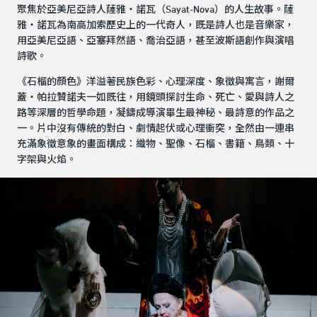
聚焦於亞美尼亞詩人薩雅‧諾瓦（Sayat-Nova）的人生故事。薩
雅‧諾瓦為南高加索歷史上的一代奇人，既是詩人也是音樂家，
用亞美尼亞語、亞塞拜然語、喬治亞語，甚至波斯語創作與演唱
詩歌。
《石榴的顏色》洋溢著民族色彩、心理深度、象徵與寓言，謝爾
蓋‧帕拉贊諾夫一如既往，用鏡頭探討生命、死亡、愛與詩人之
路等深層的哲學命題，凝鑄成導演畢生最神秘、最詩意的作品之
一。片中沒有傳統的對白、劇情起伏或心理衝突，全然由一連串
充滿象徵意象的畫面構成：織物、聖像、石榴、書籍、鳥類、十
字架與火焰。