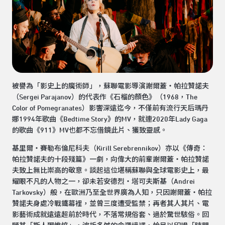
被譽為「影史上的魔術師」，蘇聯電影導演謝爾蓋‧帕拉贊諾夫
（Sergei Parajanov）的代表作《石榴的顏色》（1968，The
Color of Pomegranates）影響深遠迄今，不僅前有流行天后瑪丹
娜1994年歌曲《Bedtime Story》的MV，就連2020年Lady Gaga
的歌曲《911》MV也都不忘借鏡此片、獲致靈感。
基里爾・賽勒布倫尼科夫（Kirill Serebrennikov）亦以《傳奇：
帕拉贊諾夫的十段殘篇》一劇，向偉大的前輩謝爾蓋‧帕拉贊諾
夫致上無比崇高的敬意。談起這位堪稱蘇聯與全球電影史上，最
耀眼不凡的人物之一，卻未若安德烈‧塔可夫斯基（Andrei
Tarkovsky）般，在歐洲乃至全世界廣為人知，只因謝爾蓋‧帕拉
贊諾夫身處冷戰鐵幕裡，並曾三度遭受監禁；再者其人其片、電
影藝術成就遠遠超前於時代，不落常規俗套、過於驚世駭俗。回