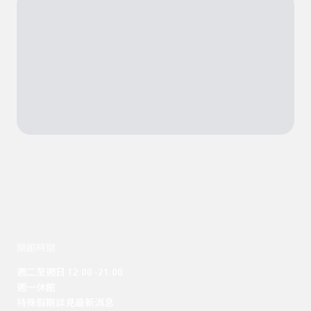
開館時間
週二至週日 12:00 -21:00

週一休館

特殊假期詳見最新消息