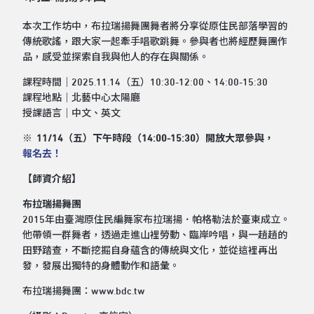
本次工作坊中，布拉瑞揚舞團舞者將分享從原住民部落學習的
傳統歌謠，跟大家一起牽手唱歌跳舞。參與者也將經歷舞團作
品，感受並探索自我與他人的存在與關係。
課程時間｜2025.11.14（五）10:30-12:00、14:00-15:30
課程地點｜北藝中心太陽廳
授課語言｜中文、英文
※ 11/14（五）下午時段（14:00-15:30）開放大眾參與，
報名去！
【師資介紹】
布拉瑞揚舞團
2015年由臺灣原住民編舞家布拉瑞揚．帕格勒法於臺東成立。
他帶領一群舞者，透過走進山裡勞動、臨岸吟唱，與一趟趟的
田野踏查，不斷挖掘自身蘊含的傳統與文化，並從這裡再出
發，發展出獨特的身體動作和語彙。
布拉瑞揚舞團：
www.bdc.tw