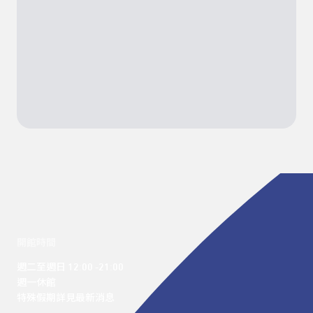
開館時間
週二至週日 12:00 -21:00

週一休館

特殊假期詳見最新消息