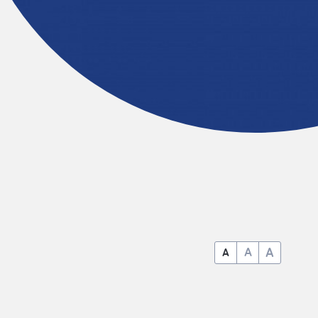
A
A
A